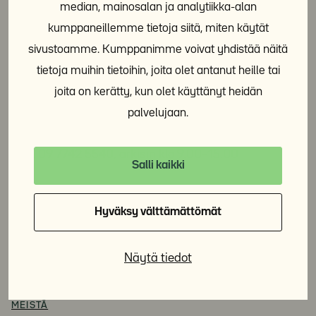
median, mainosalan ja analytiikka-alan
Maistraatinportti 1
kumppaneillemme tietoja siitä, miten käytät
00240 Helsinki
sivustoamme. Kumppanimme voivat yhdistää näitä
tietoja muihin tietoihin, joita olet antanut heille tai
etunimi.sukunimi@ysaatio.fi
joita on kerätty, kun olet käyttänyt heidän
Y-tunnus 0623680-7
palvelujaan.
asiakaspalvelu@ysaatio.fi
puh. 09 7742 5540, arkisin klo 9.00–15.00
Salli kaikki
Hyväksy välttämättömät
ASUNTO ENSIN
Näytä tiedot
KIINTEISTÖT
ASUMINEN
MEISTÄ