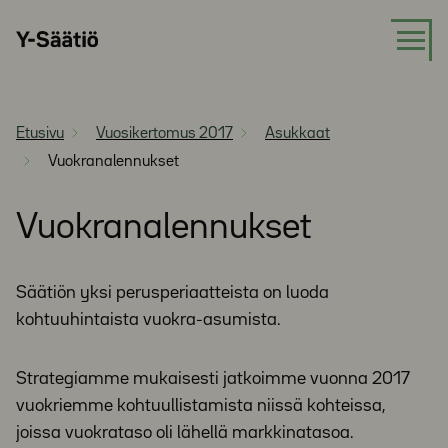
Siirry
Y-
suoraan
Säätiö
sisältöön
Etusivu
Vuosikertomus 2017
Asukkaat
Vuokranalennukset
Vuokranalennukset
Säätiön yksi perusperiaatteista on luoda
kohtuuhintaista vuokra-asumista.
Strategiamme mukaisesti jatkoimme vuonna 2017
vuokriemme kohtuullistamista niissä kohteissa,
joissa vuokrataso oli lähellä markkinatasoa.