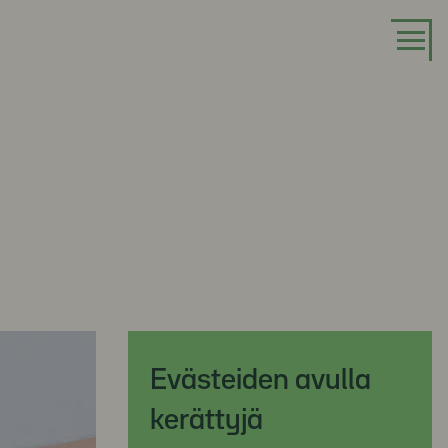
Evästeiden avulla
kerättyjä