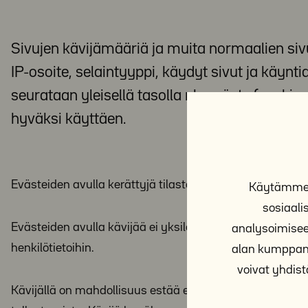
Sivujen kävijämääriä ja muita normaalien sivu
IP-osoite, selaintyyppi, käydyt sivut ja käyntia
seurataan yleisellä tasolla nk. eväste (cookie
hyväksi käyttäen.
Evästeiden avulla kerättyjä tilastotietoja käytetään si
Käytämme e
sosiaal
Evästeiden avulla kävijää ei yksilöidä eikä tietoja yhd
analysoimisee
henkilötietoihin.
alan kumppane
voivat yhdistä
Kävijällä on mahdollisuus estää evästeiden käyttö muutt