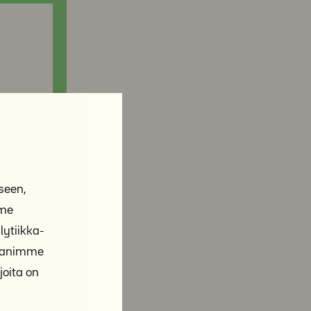
seen,
mme
ytiikka-
ppanimme
joita on
ästeiden