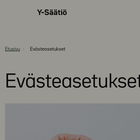
Siirry
Y-
suoraan
Säätiö
sisältöön
Etusivu
Evästeasetukset
Evästeasetukse