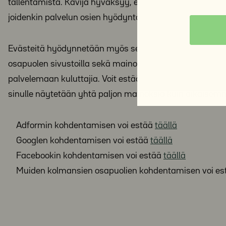
tallentamista. Kävijä hyväksyy, että joidenkin palvelu
joidenkin palvelun osien hyödyntämisen.
Evästeitä hyödynnetään myös selainkäyttöön perust
osapuolen sivustoilla sekä mainonnan vaikuttavuuden se
palvelemaan kuluttajia. Voit estää mainonnan kohdenta
sinulle näytetään yhtä paljon mainoksia kuin aikaisemm
Adformin kohdentamisen voi estää
täällä
Googlen kohdentamisen voi estää
täällä
Facebookin kohdentamisen voi estää
täällä
Muiden kolmansien osapuolien kohdentamisen voi e