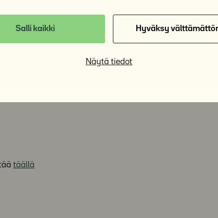
iden osalta evästeiden käytön estäminen saattaa kuitenkin
Salli kaikki
Hyväksy välttämättö
uvaan mainontaan eli mainonnan kohdentamiseen kolman
uraamiseen. Tällainen mainonta on turvallista ja avointa 
Näytä tiedot
misen alla olevien linkkien kautta. Kohdentamisen estämi
in, mutta mainoksia ei ole valittu kiinnostusalueidesi mu
stää
täällä