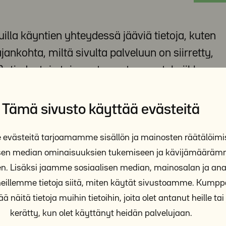
illa käyntien yhteydessä jääviä tietoja, kuten
jankohta, miltä sivulta palveluun on siirretty,
s) -tiedostoja tai muuta vastaavaa tekniikkaa
Tämä sivusto käyttää evästeitä
vujen kehittämiseen ja parantamiseen
västeitä tarjoamamme sisällön ja mainosten räätälöimi
isen median ominaisuuksien tukemiseen ja kävijämäärä
istetä kävijältä mahdollisesti muussa yhteydessä saatuihin
n. Lisäksi jaamme sosiaalisen median, mainosalan ja anal
illemme tietoja siitä, miten käytät sivustoamme. Kum
ä näitä tietoja muihin tietoihin, joita olet antanut heille tai 
amalla selaimensa asetuksia siten, että selain ei salli ev
kerätty, kun olet käyttänyt heidän palvelujaan.