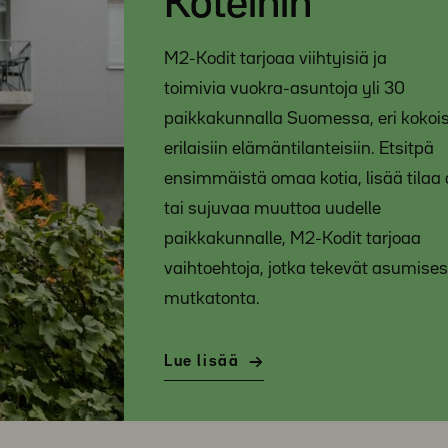
Koteihin
M2-Kodit tarjoaa viihtyisiä ja
toimivia vuokra-asuntoja yli 30
paikkakunnalla Suomessa, eri kokois
erilaisiin elämäntilanteisiin. Etsitpä
ensimmäistä omaa kotia, lisää tilaa
tai sujuvaa muuttoa uudelle
paikkakunnalle, M2-Kodit tarjoaa
vaihtoehtoja, jotka tekevät asumise
mutkatonta.
Lue lisää