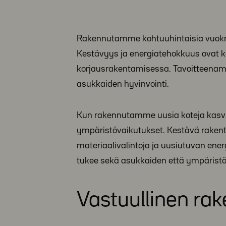
Rakennutamme kohtuuhintaisia vuokra
Kestävyys ja energiatehokkuus ovat k
korjausrakentamisessa. Tavoitteenamm
asukkaiden hyvinvointi.
Kun rakennutamme uusia koteja kasv
ympäristövaikutukset. Kestävä rakenta
materiaalivalintoja ja uusiutuvan en
tukee sekä asukkaiden että ympäristön 
Vastuullinen ra