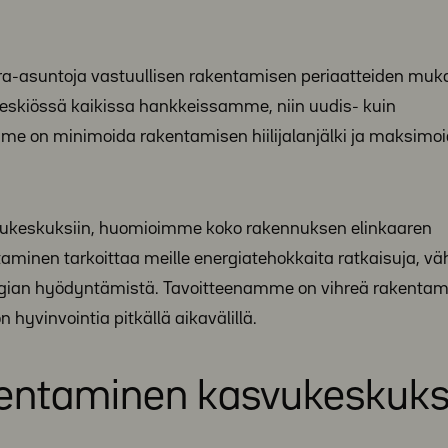
-asuntoja vastuullisen rakentamisen periaatteiden muka
eskiössä kaikissa hankkeissamme, niin uudis- kuin
e on minimoida rakentamisen hiilijalanjälki ja maksimo
ukeskuksiin, huomioimme koko rakennuksen elinkaaren
minen tarkoittaa meille energiatehokkaita ratkaisuja, väh
ergian hyödyntämistä. Tavoitteenamme on vihreä rakentam
hyvinvointia pitkällä aikavälillä.
kentaminen kasvukeskuks