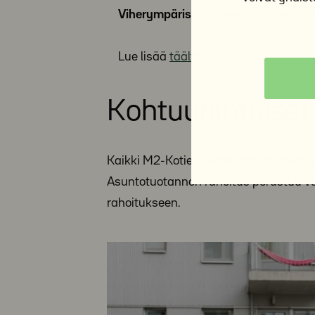
Viherympäristöt:
Suunnittelemme vihe
Lue lisää
täältä.
Kohtuuhintaiset
Kaikki M2-Kotien uudiskohteet rakennet
Asuntotuotannon rahoitus perustuu valt
rahoitukseen.