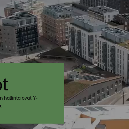
öt
n hallinta ovat Y-
.