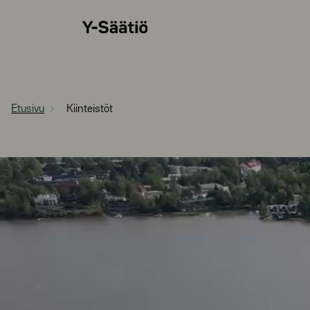
Siirry
Y-
suoraan
Säätiö
sisältöön
Etusivu
Kiinteistöt