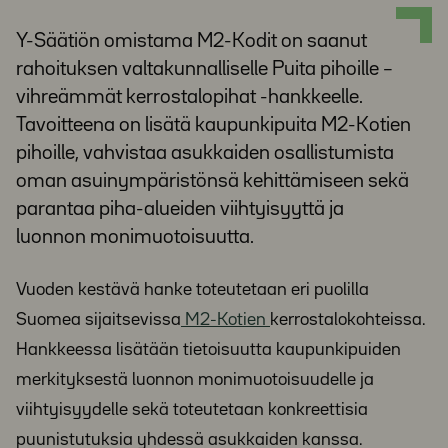
Y-Säätiön omistama M2-Kodit on saanut
rahoituksen valtakunnalliselle Puita pihoille –
vihreämmät kerrostalopihat -hankkeelle.
Tavoitteena on lisätä kaupunkipuita M2-Kotien
pihoille, vahvistaa asukkaiden osallistumista
oman asuinympäristönsä kehittämiseen sekä
parantaa piha-alueiden viihtyisyyttä ja
luonnon monimuotoisuutta.
Vuoden kestävä hanke toteutetaan eri puolilla
Suomea sijaitsevissa
M2-Kotien
kerrostalokohteissa.
Hankkeessa lisätään tietoisuutta kaupunkipuiden
merkityksestä luonnon monimuotoisuudelle ja
viihtyisyydelle sekä toteutetaan konkreettisia
puunistutuksia yhdessä asukkaiden kanssa.