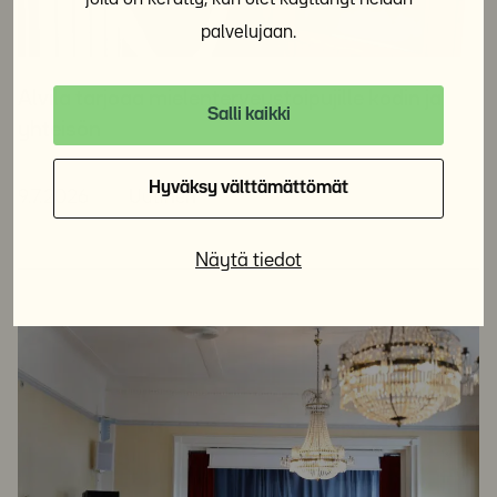
palvelujaan.
Alvila tarjoaa mielenterveystoipujille kodin ja
Salli kaikki
yhteisön
Hyväksy välttämättömät
9.7.2026
Uutinen
Näytä tiedot