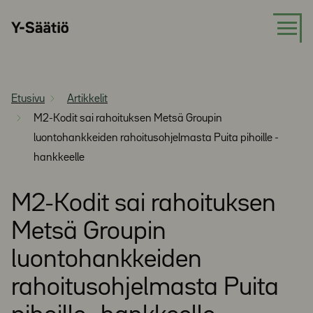
Siirry
Y-
suoraan
Säätiö
sisältöön
Etusivu
Artikkelit
M2-Kodit sai rahoituksen Metsä Groupin
luontohankkeiden rahoitusohjelmasta Puita pihoille -
hankkeelle
M2-Kodit sai rahoituksen
Metsä Groupin
luontohankkeiden
rahoitusohjelmasta Puita