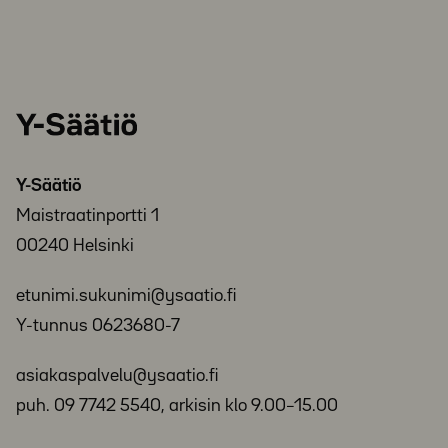
Y-
Säätiö
Y-Säätiö
Maistraatinportti 1
00240 Helsinki
etunimi.sukunimi@ysaatio.fi
Y-tunnus 0623680-7
asiakaspalvelu@ysaatio.fi
puh. 09 7742 5540, arkisin klo 9.00–15.00