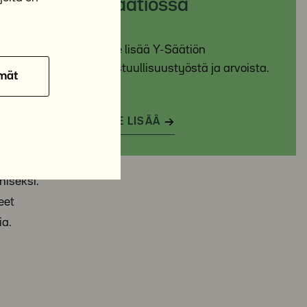
Säätiössä
sä muutamia
Lue lisää Y-Säätiön
vastuullisuustyöstä ja arvoista.
mät
ämiseksi
LUE LISÄÄ
miseksi.
eet
ia.