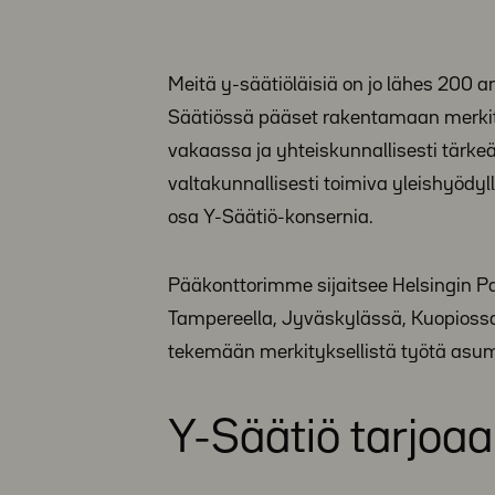
Meitä y-säätiöläisiä on jo lähes 200 
Säätiössä pääset rakentamaan merkityk
vakaassa ja yhteiskunnallisesti tärk
valtakunnallisesti toimiva yleishyödy
osa Y-Säätiö-konsernia.
Pääkonttorimme sijaitsee Helsingin Pa
Tampereella, Jyväskylässä, Kuopiossa
tekemään merkityksellistä työtä asum
Y-Säätiö tarjoaa