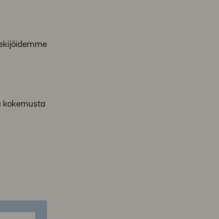
tekijöidemme
a kokemusta