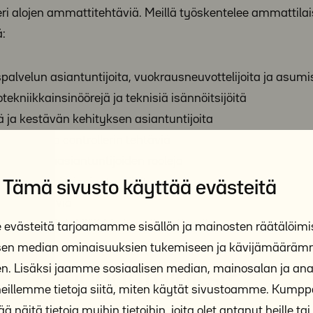
 eri alojen ammattitehtäviä. Meillä työskentelee ammattil
:
alvelun asiantuntijoita, vuokrausneuvottelijoita ja asumi
otekniikkainsinöörejä ja teknisiä isännöitsijöitä
tä ja kestävän kehityksen asiantuntijoita
vonnan ja controllerin tehtäviä
järjestelmäasiantuntijoiden rooleja
ja markkinointiasiantuntijoita
Tämä sivusto käyttää evästeitä
ittämistehtäviä
a, hanketyöntekijöitä ja koordinaattoreita
västeitä tarjoamamme sisällön ja mainosten räätälöimi
isen median ominaisuuksien tukemiseen ja kävijämäärä
n. Lisäksi jaamme sosiaalisen median, mainosalan ja anal
äätiö työnantajaksi?
illemme tietoja siitä, miten käytät sivustoamme. Kum
ä näitä tietoja muihin tietoihin, joita olet antanut heille tai 