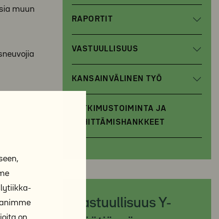
aisia muun
RAPORTIT
VASTUULLISUUS
sneuvojia
KANSAINVÄLINEN TYÖ
TUTKIMUSTOIMINTA JA
KEHITTÄMISHANKKEET
seen,
mme
ytiikka-
Vastuullisuus Y-
ppanimme
joita on