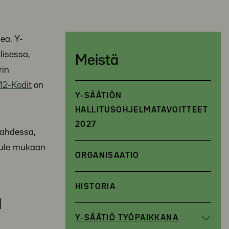
ea. Y-
lisessa,
Meistä
rin
2-Kodit
on
Y-SÄÄTIÖN
HALLITUSOHJELMATAVOITTEET
2027
Lahdessa,
 tule mukaan
ORGANISAATIO
HISTORIA
ä
Y-SÄÄTIÖ TYÖPAIKKANA