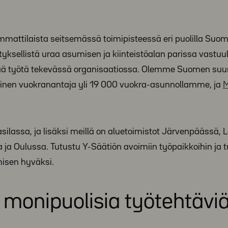
ammattilaista seitsemässä toimipisteessä eri puolilla Suom
sellistä uraa asumisen ja kiinteistöalan parissa vastuul
eää työtä tekevässä organisaatiossa. Olemme Suomen suu
llinen vuokranantaja yli 19 000 vuokra-asunnollamme, ja
M
silassa, ja lisäksi meillä on aluetoimistot Järvenpäässä, 
 ja Oulussa. Tutustu Y-Säätiön avoimiin työpaikkoihin ja
isen hyväksi.
 monipuolisia työtehtävi