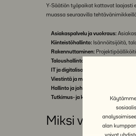
Y-Säätiön työpaikat kattavat laajasti
muassa seuraavilla tehtävänimikkeillä
Asiakaspalvelu ja vuokraus:
Asiakasp
Kiinteistöhallinto:
Isännöitsijöitä, tal
Rakennuttaminen:
Projektipäälliköi
Taloushallinto:
Kirjanpidon, maksuval
IT ja digitalisaatio:
Tietohallinnon ja 
Viestintä ja markkinointi:
Viestintä- 
Hallinto ja johto:
HR-, juristi- ja keh
Tutkimus- ja kehittämistyö:
tutkijoit
Käytämme e
sosiaal
analysoimisee
Miksi valita Y-S
alan kumppane
voivat yhdistä