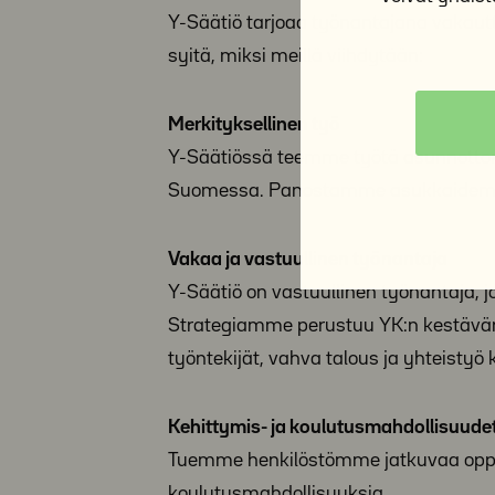
Y-Säätiö tarjoaa työnantajana vakaut
syitä, miksi meillä viihdytään:
Merkityksellinen työ
Y-Säätiössä teemme työtä asunnottom
Suomessa. Panostamme asukkaidemme
Vakaa ja vastuullinen työnantaja
Y-Säätiö on vastuullinen työnantaja, 
Strategiamme perustuu YK:n kestävän k
työntekijät, vahva talous ja yhteist
Kehittymis- ja koulutusmahdollisuude
Tuemme henkilöstömme jatkuvaa oppim
koulutusmahdollisuuksia.