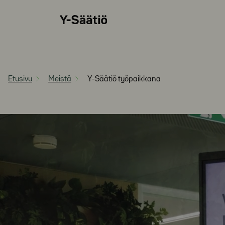
Siirry
Y-
suoraan
Säätiö
sisältöön
Etusivu
Meistä
Y-Säätiö työpaikkana