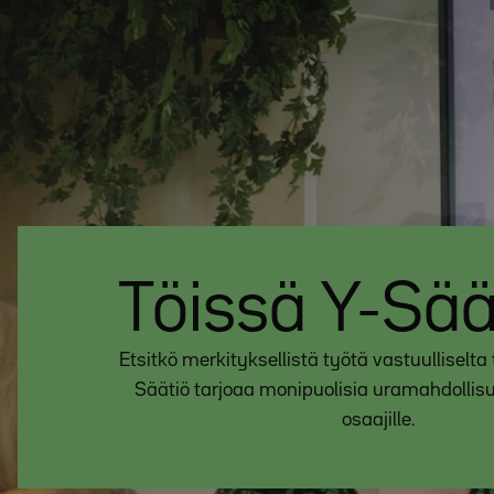
Töissä Y-Sää
Etsitkö merkityksellistä työtä vastuulliselta
Säätiö tarjoaa monipuolisia uramahdollisu
osaajille.