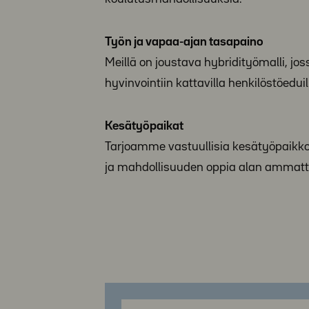
Työn ja vapaa-ajan tasapaino
Meillä on joustava hybridityömalli, 
hyvinvointiin kattavilla henkilöstöeduil
Kesätyöpaikat
Tarjoamme vastuullisia kesätyöpaik
ja mahdollisuuden oppia alan ammattil