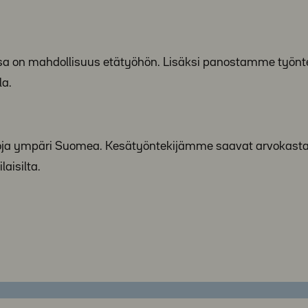
jossa on mahdollisuus etätyöhön. Lisäksi panostamme työn
la.
koja ympäri Suomea. Kesätyöntekijämme saavat arvokast
aisilta.