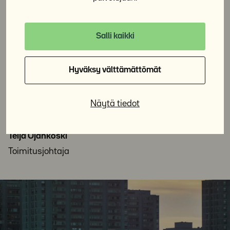
asumisen turvaamisessa kaikille ja
asunnottomuuden poistamisessa erottuvat selvästi.
Salli kaikki
Onnistumisten taustalla on pitkäjänteisyyttä ja
kokonaisvaltaista lähestymistä. Yhteiskunta, joka
Hyväksy välttämättömät
huolehtii, että jokaiselle on oma koti, tarvitsee näitä
periaatteita jatkossakin. Me Y-Säätiössä pysymme
Näytä tiedot
tässä mukana.
Teija Ojankoski
Toimitusjohtaja