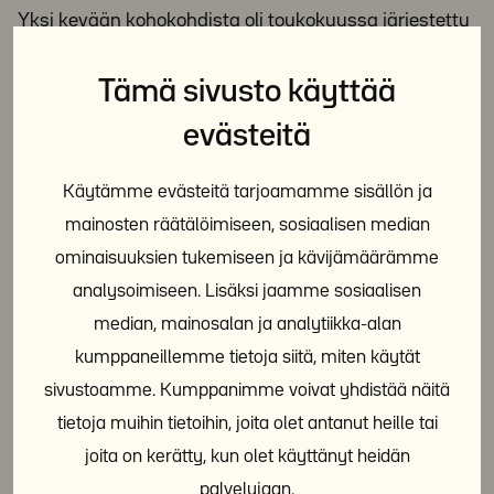
Yksi kevään kohokohdista oli toukokuussa järjestetty
kansainvälinen From Local to Global -
Tämä sivusto käyttää
asunnottomuusseminaari. Seminaari kokosi
Helsinkiin asunnottomuustyön huiput ympäri
evästeitä
maailmaa – osallistujia oli 16 eri maasta ja
seminaarin puhujissakin oli edustettuna 5 mannerta.
Käytämme evästeitä tarjoamamme sisällön ja
mainosten räätälöimiseen, sosiaalisen median
Y-Säätiö halusi seminaarilla vahvistaa
ominaisuuksien tukemiseen ja kävijämäärämme
kansainvälistä yhteistyötä sekä ymmärrystä, miten
analysoimiseen. Lisäksi jaamme sosiaalisen
asunnottomuuden poistamisessa onnistutaan.
median, mainosalan ja analytiikka-alan
Puhujat tutkijoista poliittisiin päättäjiin jakoivat
kumppaneillemme tietoja siitä, miten käytät
saman näkemyksen: asunnottomuuden poistaminen
sivustoamme. Kumppanimme voivat yhdistää näitä
vaatii yhteiskunnallisia järjestelmätason ratkaisuja.
tietoja muihin tietoihin, joita olet antanut heille tai
joita on kerätty, kun olet käyttänyt heidän
Kansainvälisestä näkökulmasta Suomen vahvuudet
palvelujaan.