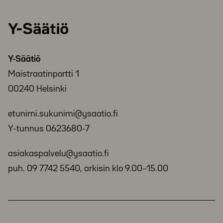
Y-
Säätiö
Y-Säätiö
Maistraatinportti 1
00240 Helsinki
etunimi.sukunimi@ysaatio.fi
Y-tunnus 0623680-7
asiakaspalvelu@ysaatio.fi
puh. 09 7742 5540, arkisin klo 9.00–15.00