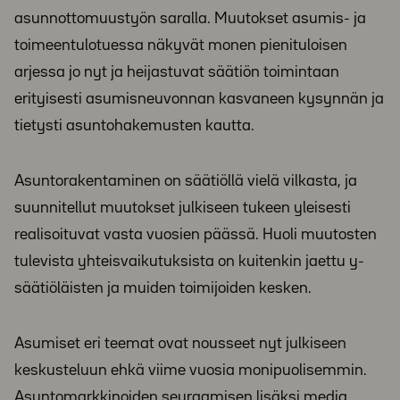
asunnottomuustyön saralla. Muutokset asumis- ja
toimeentulotuessa näkyvät monen pienituloisen
arjessa jo nyt ja heijastuvat säätiön toimintaan
erityisesti asumisneuvonnan kasvaneen kysynnän ja
tietysti asuntohakemusten kautta.
Asuntorakentaminen on säätiöllä vielä vilkasta, ja
suunnitellut muutokset julkiseen tukeen yleisesti
realisoituvat vasta vuosien päässä. Huoli muutosten
tulevista yhteisvaikutuksista on kuitenkin jaettu y-
säätiöläisten ja muiden toimijoiden kesken.
Asumiset eri teemat ovat nousseet nyt julkiseen
keskusteluun ehkä viime vuosia monipuolisemmin.
Asuntomarkkinoiden seuraamisen lisäksi media