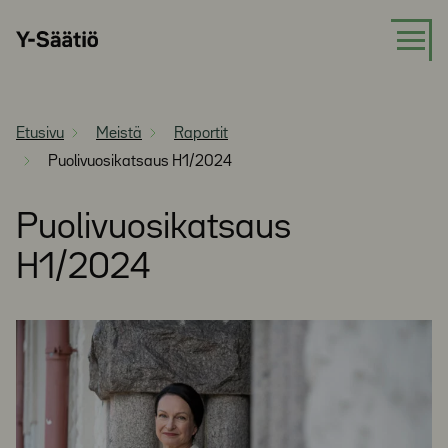
Siirry
Y-
suoraan
Säätiö
sisältöön
Etusivu
Meistä
Raportit
Puolivuosikatsaus H1/2024
Puolivuosikatsaus
H1/2024