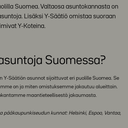
puolilla Suomea. Valtaosa asuntokannasta on
untoja. Lisäksi Y-Säätiö omistaa suoraan
oimivat Y-Koteina.
 asuntoja Suomessa?
n Y-Säätiön asunnot sijoittuvat eri puolille Suomea. Se
jamme on ja miten omistuksemme jakautuu alueittain.
tokantamme maantieteellisestä jakaumasta.
aa pääkaupunkiseudun kunnat: Helsinki, Espoo, Vantaa,