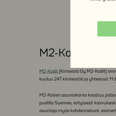
M2-Kodit tarjoava
M2-Kodit
(Kiinteistö Oy M2-Kodit) o
kuuluu 247 kiinteistöä ja yhteensä 11
M2-Kotien asuntokanta koostuu pääosi
puolilla Suomea, erityisesti kasvukes
asuntoja myös kohdennetusti, esimerkiksi 