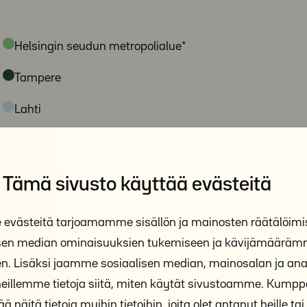
Helsingin seudun metropolialue*
Tampere
Lahti
Turku
Järvenpää
Tämä sivusto käyttää evästeitä
Porvoo
västeitä tarjoamamme sisällön ja mainosten räätälöimi
Oulu
isen median ominaisuuksien tukemiseen ja kävijämäärä
n. Lisäksi jaamme sosiaalisen median, mainosalan ja anal
Kuopio
illemme tietoja siitä, miten käytät sivustoamme. Kum
Tuusula
ä näitä tietoja muihin tietoihin, joita olet antanut heille tai 