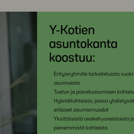
Y-Kotien
asuntokanta
koostuu:
Erityisryhmille tarkoitetuista vuok
asunnoista
Tuetun ja palveluasumisen kohteis
Hybridikohteista, joissa yhdistyvä
erilaiset asumismuodot
Yksittäisistä osakehuoneistoista j
pienemmistä kohteista.