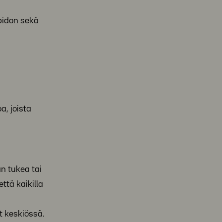
pidon sekä
a, joista
n tukea tai
ttä kaikilla
t keskiössä.