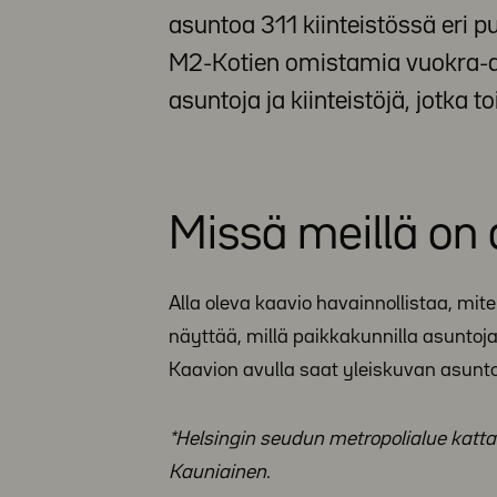
asuntoa 311 kiinteistössä eri 
M2-Kotien omistamia vuokra-as
asuntoja ja kiinteistöjä, jotka t
Missä meillä on
Alla oleva kaavio havainnollistaa, mite
näyttää, millä paikkakunnilla asunto
Kaavion avulla saat yleiskuvan asun
*Helsingin seudun metropolialue katt
Kauniainen.