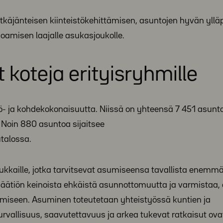
käjänteisen kiinteistökehittämisen, asuntojen hyvän yllä
oamisen laajalle asukasjoukolle.
 koteja erityisryhmille
ö- ja kohdekokonaisuutta. Niissä on yhteensä 7 451 asunto
 Noin 880 asuntoa sijaitsee
utalossa.
ukkaille, jotka tarvitsevat asumiseensa tavallista enemmä
-Säätiön keinoista ehkäistä asunnottomuutta ja varmistaa, e
miseen. Asuminen toteutetaan yhteistyössä kuntien ja
turvallisuus, saavutettavuus ja arkea tukevat ratkaisut ova