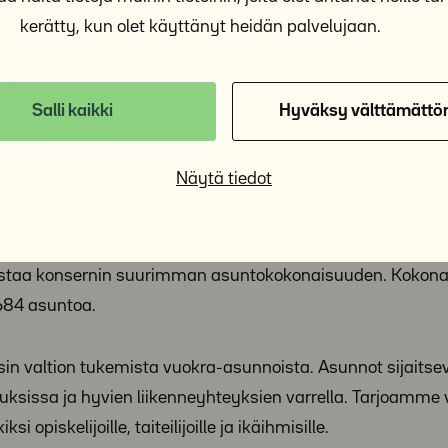
kerätty, kun olet käyttänyt heidän palvelujaan.
Jyväskylä
Muut paikkakunnat
Salli kaikki
Hyväksy välttämättö
Näytä tiedot
t koteja kaikille
mistaa konsernin suurimman asuntokokonaisuuden. Kokon
 684 asuntoa.
n valtion tukemista vuokra-asunnoista. Asunnot sijaitsev
kuksissa ja hyvien liikenneyhteyksien varrella. Tarjoamme
opiskelijoille, taiteilijoille ja ikäihmisille.