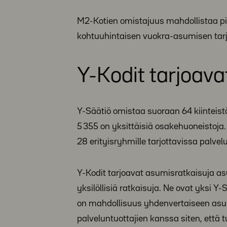
M2-Kotien omistajuus mahdollistaa pit
kohtuuhintaisen vuokra-asumisen tarj
Y-Kodit tarjoavat
Y-Säätiö omistaa suoraan 64 kiinteist
5 355 on yksittäisiä osakehuoneistoja.
28 erityisryhmille tarjottavissa palvel
Y-Kodit tarjoavat asumisratkaisuja as
yksilöllisiä ratkaisuja. Ne ovat yksi Y
on mahdollisuus yhdenvertaiseen asu
palveluntuottajien kanssa siten, että 