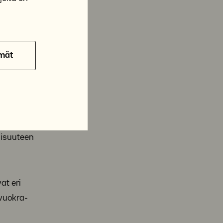
mät
aisuuteen
at eri
 vuokra-