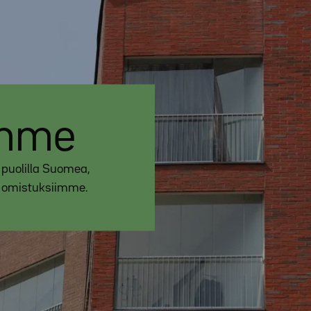
emme
i puolilla Suomea,
u omistuksiimme.