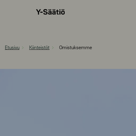
Siirry
Y-
suoraan
Säätiö
sisältöön
Etusivu
Kiinteistöt
Omistuksemme