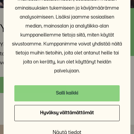
ominaisuuksien tukemiseen ja kävijämäärämme
analysoimiseen. Lisäksi jaamme sosiaalisen
median, mainosalan ja analytiikka-alan
Y-Säätiön tapahtumat
kumppaneillemme tietoja siitä, miten käytät
sivustoamme. Kumppanimme voivat yhdistää näitä
Y-Säätiö järjestää asunnottomuusteemaan liittyviä
tietoja muihin tietoihin, joita olet antanut heille tai
tapahtumia ympäri vuoden sekä livenä että
joita on kerätty, kun olet käyttänyt heidän
verkkotapahtumina.
palvelujaan.
Y-Säätiön tapahtumat
Salli kaikki
Hyväksy välttämättömät
Näytä tiedot