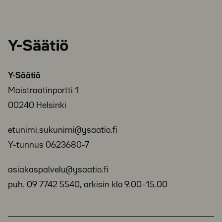
Y-
Säätiö
Y-Säätiö
Maistraatinportti 1
00240 Helsinki
etunimi.sukunimi@ysaatio.fi
Y-tunnus 0623680-7
asiakaspalvelu@ysaatio.fi
puh. 09 7742 5540, arkisin klo 9.00–15.00