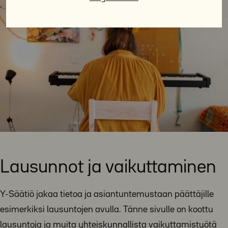
Lausunnot ja vaikuttaminen
Y-Säätiö jakaa tietoa ja asiantuntemustaan päättäjille
esimerkiksi lausuntojen avulla. Tänne sivulle on koottu
lausuntoja ja muita yhteiskunnallista vaikuttamistyötä