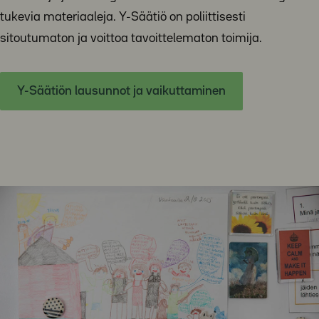
tukevia materiaaleja. Y-Säätiö on poliittisesti
sitoutumaton ja voittoa tavoittelematon toimija.
Y-Säätiön lausunnot ja vaikuttaminen