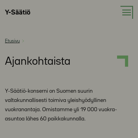
Siirry
Y-
suoraan
Säätiö
sisältöön
Etusivu
Ajankohtaista
Y-Säätiö-konserni on Suomen suurin
valtakunnallisesti toimiva yleishyödyllinen
vuokranantaja. Omistamme yli 19 000 vuokra-
asuntoa lähes 60 paikkakunnalla.