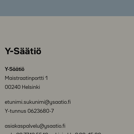
Y-
Säätiö
Y-Säätiö
Maistraatinportti 1
00240 Helsinki
etunimi.sukunimi@ysaatio.fi
Y-tunnus 0623680-7
asiakaspalvelu@ysaatio.fi