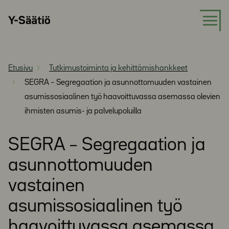
Siirry
Y-
suoraan
Säätiö
sisältöön
Etusivu
Tutkimustoiminta ja kehittämishankkeet
SEGRA – Segregaation ja asunnottomuuden vastainen
asumissosiaalinen työ haavoittuvassa asemassa olevien
ihmisten asumis- ja palvelupoluilla
SEGRA – Segregaation ja
asunnottomuuden
vastainen
asumissosiaalinen työ
haavoittuvassa asemassa