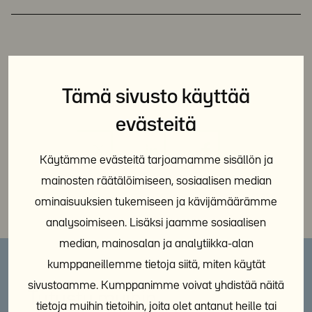
Tämä sivusto käyttää
Jaa sosiaalisessa mediassa:
evästeitä
Käytämme evästeitä tarjoamamme sisällön ja
mainosten räätälöimiseen, sosiaalisen median
ominaisuuksien tukemiseen ja kävijämäärämme
analysoimiseen. Lisäksi jaamme sosiaalisen
median, mainosalan ja analytiikka-alan
kumppaneillemme tietoja siitä, miten käytät
sivustoamme. Kumppanimme voivat yhdistää näitä
Tutustu muihin
tietoja muihin tietoihin, joita olet antanut heille tai