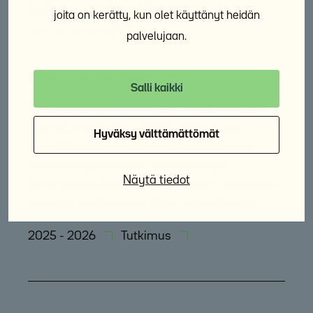
tutkimushankkeisiin
joita on kerätty, kun olet käyttänyt heidän
KAIKKI HANKKEET
palvelujaan.
Mielekäs asuminen
Salli kaikki
Mielekäs asuminen – Ikääntyneiden osallisuus
asumisyhteisöissä -tutkimuksen avulla
Hyväksy välttämättömät
tuotetaan tietoa, jonka avulla ikääntyvien
ihmisten hyvinvoinnin ja osallisuuden
Näytä tiedot
kokemuksia voidaan tukea heidän kodeissaan,
asuinyhteisöissään ja lähiympäristössään.
2025 - 2026
Tutkimus