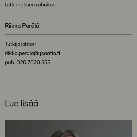
tutkimuksen rahoitus
Riikka Perälä
Tutkijatohtori
riikka.perala@ysaatio.fi
puh. 020 7020 355
Lue lisää