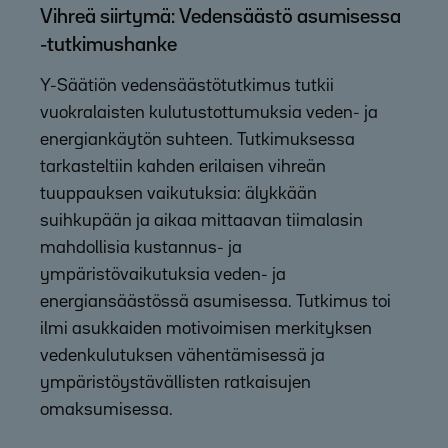
Vihreä siirtymä: Vedensäästö asumisessa
-tutkimushanke
Y-Säätiön vedensäästötutkimus tutkii
vuokralaisten kulutustottumuksia veden- ja
energiankäytön suhteen. Tutkimuksessa
tarkasteltiin kahden erilaisen vihreän
tuuppauksen vaikutuksia: älykkään
suihkupään ja aikaa mittaavan tiimalasin
mahdollisia kustannus- ja
ympäristövaikutuksia veden- ja
energiansäästössä asumisessa. Tutkimus toi
ilmi asukkaiden motivoimisen merkityksen
vedenkulutuksen vähentämisessä ja
ympäristöystävällisten ratkaisujen
omaksumisessa.