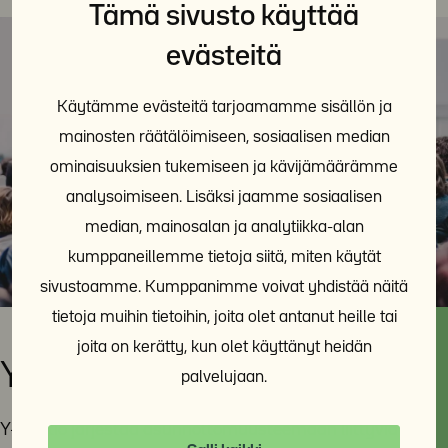
Tämä sivusto käyttää
evästeitä
Käytämme evästeitä tarjoamamme sisällön ja
mainosten räätälöimiseen, sosiaalisen median
ominaisuuksien tukemiseen ja kävijämäärämme
analysoimiseen. Lisäksi jaamme sosiaalisen
median, mainosalan ja analytiikka-alan
kumppaneillemme tietoja siitä, miten käytät
sivustoamme. Kumppanimme voivat yhdistää näitä
tietoja muihin tietoihin, joita olet antanut heille tai
joita on kerätty, kun olet käyttänyt heidän
Y-Säätiön tapahtumat
palvelujaan.
Y-Säätiö järjestää asunnottomuusteemaan liittyviä