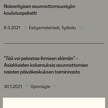
Naiserityisen asunnottomuustyön
koulutuspaketti
8.3.2021
Esitysmateriaali, Työkalu
”Tää voi pelastaa ihmisen elämän” –
Asiakkaiden kokemuksia asunnottomien
naisten päiväkeskuksen toiminnasta
30.1.2021
Opinnäyte