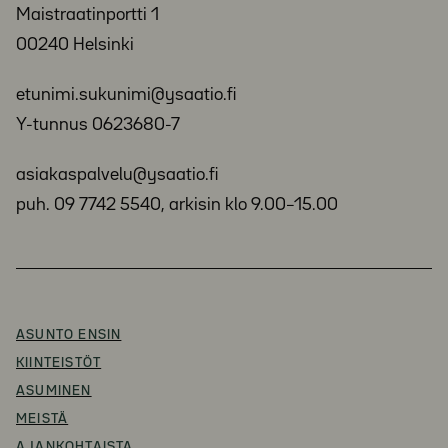
Maistraatinportti 1
00240 Helsinki
etunimi.sukunimi@ysaatio.fi
Y-tunnus 0623680-7
asiakaspalvelu@ysaatio.fi
puh. 09 7742 5540, arkisin klo 9.00–15.00
ASUNTO ENSIN
KIINTEISTÖT
ASUMINEN
MEISTÄ
AJANKOHTAISTA