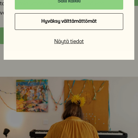
Salli kaikki
tapahtumia ympäri vuoden sekä livenä että
verkkotapahtumina.
Hyväksy välttämättömät
Y-Säätiön tapahtumat
Näytä tiedot