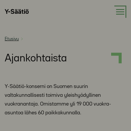
Siirry
Y-
suoraan
Säätiö
sisältöön
Etusivu
Ajankohtaista
Y-Säätiö-konserni on Suomen suurin
valtakunnallisesti toimiva yleishyödyllinen
vuokranantaja. Omistamme yli 19 000 vuokra-
asuntoa lähes 60 paikkakunnalla.