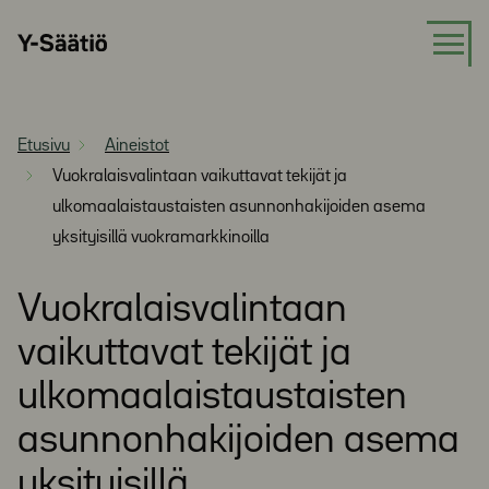
Siirry
Y-
suoraan
Säätiö
sisältöön
Etusivu
Aineistot
Vuokralaisvalintaan vaikuttavat tekijät ja
ulkomaalaistaustaisten asunnonhakijoiden asema
yksityisillä vuokramarkkinoilla
Vuokralaisvalintaan
vaikuttavat tekijät ja
ulkomaalaistaustaisten
asunnonhakijoiden asema
yksityisillä