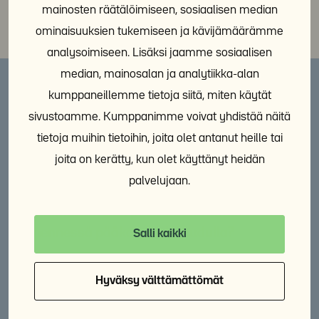
mainosten räätälöimiseen, sosiaalisen median
ominaisuuksien tukemiseen ja kävijämäärämme
analysoimiseen. Lisäksi jaamme sosiaalisen
median, mainosalan ja analytiikka-alan
kumppaneillemme tietoja siitä, miten käytät
sivustoamme. Kumppanimme voivat yhdistää näitä
Lisää aiheesta
tietoja muihin tietoihin, joita olet antanut heille tai
KAIKKI AINEISTOT
joita on kerätty, kun olet käyttänyt heidän
palvelujaan.
Miten maahan muuttaneiden
asunnottomuus poistetaan vuoteen 2027
mennessä pääkaupunkiseudulla?
Salli kaikki
28.10.2021
Raportti
Hyväksy välttämättömät