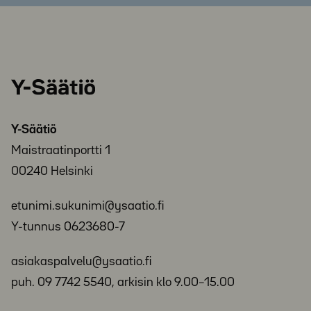
Y-
Säätiö
Y-Säätiö
Maistraatinportti 1
00240 Helsinki
etunimi.sukunimi@ysaatio.fi
Y-tunnus 0623680-7
asiakaspalvelu@ysaatio.fi
puh. 09 7742 5540, arkisin klo 9.00–15.00