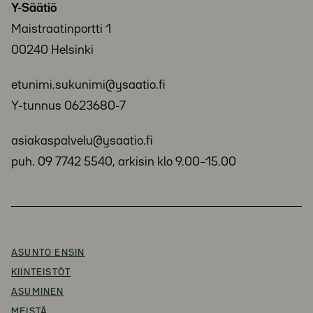
Y-Säätiö
Maistraatinportti 1
00240 Helsinki
etunimi.sukunimi@ysaatio.fi
Y-tunnus 0623680-7
asiakaspalvelu@ysaatio.fi
puh. 09 7742 5540, arkisin klo 9.00–15.00
ASUNTO ENSIN
KIINTEISTÖT
ASUMINEN
MEISTÄ