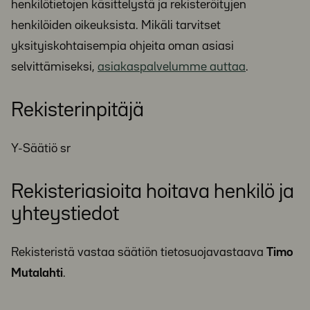
henkilötietojen käsittelystä ja rekisteröityjen
henkilöiden oikeuksista. Mikäli tarvitset
yksityiskohtaisempia ohjeita oman asiasi
selvittämiseksi,
asiakaspalvelumme auttaa
.
Rekisterinpitäjä
Y-Säätiö sr
Rekisteriasioita hoitava henkilö ja
yhteystiedot
Rekisteristä vastaa säätiön tietosuojavastaava
Timo
Mutalahti
.