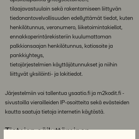
tilaajavastuulain sekä rakentamiseen liittyvän
tiedonantovelvollisuuden edellyttämät tiedot, kuten
henkilötunnus, veronumero, liiketoimintakiellot,
ennakkoperintärekisteriin kuulumattoman
palkkionsaajan henkilötunnus, kotiosoite ja
pankkiyhteys,
tietojärjestelmien käyttäjätunnukset ja niihin
liittyvät yksilöinti- ja lokitiedot.
Järjestelmiin voi tallentua ysaatio.fi ja m2kodit.fi -
sivustoilla vierailleiden IP-osoitteita sekä evästeiden
kautta saatuja tietoja internetin käytöstä.
Tietojen säilyttäminen