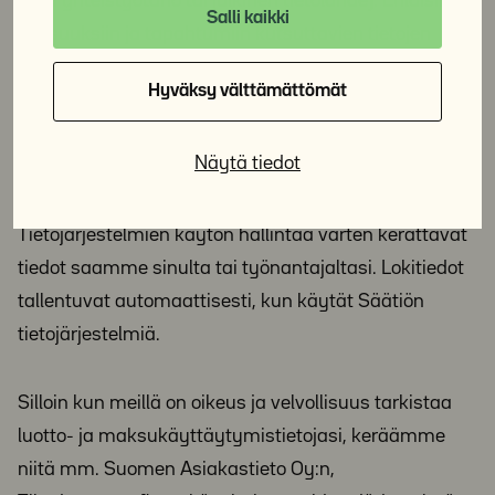
muu yhteistyötaho tai julkinen tietolähde). Erilaisiin
Salli kaikki
tilaisuuksiin ja tapahtumiin kutsuttavien tietojen
kerääminen voi perustua myös kolmannen osapuolen
Hyväksy välttämättömät
suositteluun. IP-osoite- ja evästetiedot voivat
tallentua Säätiön internetpalvelujen käytön
Näytä tiedot
yhteydessä.
Tietojärjestelmien käytön hallintaa varten kerättävät
tiedot saamme sinulta tai työnantajaltasi. Lokitiedot
tallentuvat automaattisesti, kun käytät Säätiön
tietojärjestelmiä.
Silloin kun meillä on oikeus ja velvollisuus tarkistaa
luotto- ja maksukäyttäytymistietojasi, keräämme
niitä mm. Suomen Asiakastieto Oy:n,