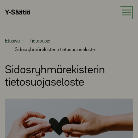
Siirry
Y-
suoraan
Säätiö
sisältöön
Etusivu
Tietosuoja
Sidosryhmärekisterin tietosuojaseloste
Sidosryhmärekisterin
tietosuojaseloste