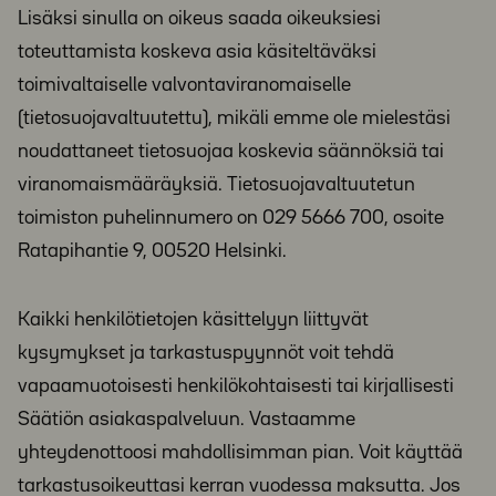
Lisäksi sinulla on oikeus saada oikeuksiesi
toteuttamista koskeva asia käsiteltäväksi
toimivaltaiselle valvontaviranomaiselle
(tietosuojavaltuutettu), mikäli emme ole mielestäsi
noudattaneet tietosuojaa koskevia säännöksiä tai
viranomaismääräyksiä. Tietosuojavaltuutetun
toimiston puhelinnumero on 029 5666 700, osoite
Ratapihantie 9, 00520 Helsinki.
Kaikki henkilötietojen käsittelyyn liittyvät
kysymykset ja tarkastuspyynnöt voit tehdä
vapaamuotoisesti henkilökohtaisesti tai kirjallisesti
Säätiön asiakaspalveluun. Vastaamme
yhteydenottoosi mahdollisimman pian. Voit käyttää
tarkastusoikeuttasi kerran vuodessa maksutta. Jos