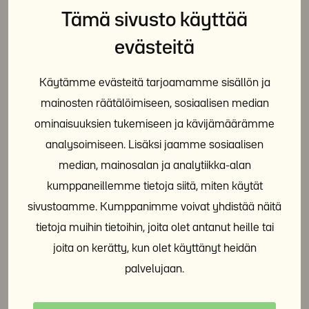
Tämä sivusto käyttää
Säilytämme henkilötietojasi keräämisperusteen
mukaisesti määritellyn ajan. Aika määräytyy sen
evästeitä
mukaan, mikä on eri tietojen osalta lainsäädännön,
viranomaismääräysten tai sopimuksen perusteella
Käytämme evästeitä tarjoamamme sisällön ja
välttämätöntä. Poistamme tiedot, kun niiden
mainosten räätälöimiseen, sosiaalisen median
käsittelyyn ei ole enää oikeutettua perustetta.
ominaisuuksien tukemiseen ja kävijämäärämme
Evästeiden avulla kerättyjä tietoja säilytetään
analysoimiseen. Lisäksi jaamme sosiaalisen
evästeen luonteesta riippuen enintään kolme vuotta.
median, mainosalan ja analytiikka-alan
kumppaneillemme tietoja siitä, miten käytät
Säännönmukaiset tietolähteet
sivustoamme. Kumppanimme voivat yhdistää näitä
tietoja muihin tietoihin, joita olet antanut heille tai
Henkilötietosi saamme ensisijaisesti sinulta itseltäsi.
joita on kerätty, kun olet käyttänyt heidän
Lisäksi voimme kerätä henkilötietojasi edustamaltasi
palvelujaan.
sidosryhmältä (työnantaja, kollega, pääurakoitsija,