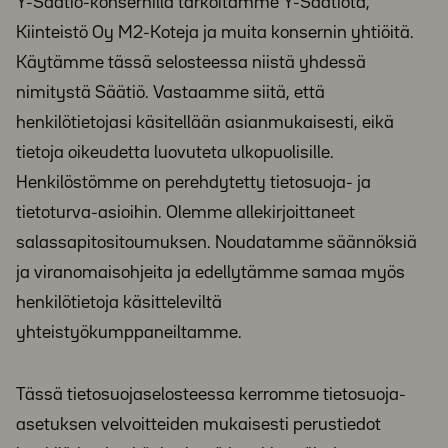
Y-Säätiö-konsernilla tarkoitamme Y-Säätiötä,
Kiinteistö Oy M2-Koteja ja muita konsernin yhtiöitä.
Käytämme tässä selosteessa niistä yhdessä
nimitystä Säätiö. Vastaamme siitä, että
henkilötietojasi käsitellään asianmukaisesti, eikä
tietoja oikeudetta luovuteta ulkopuolisille.
Henkilöstömme on perehdytetty tietosuoja- ja
tietoturva-asioihin. Olemme allekirjoittaneet
salassapitositoumuksen. Noudatamme säännöksiä
ja viranomaisohjeita ja edellytämme samaa myös
henkilötietoja käsitteleviltä
yhteistyökumppaneiltamme.
Tässä tietosuojaselosteessa kerromme tietosuoja-
asetuksen velvoitteiden mukaisesti perustiedot