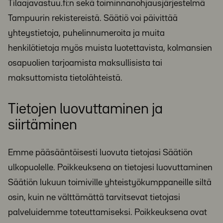
Tilaajavastuu.fi:n sekä toiminnanohjausjärjestelmä
Tampuurin rekistereistä. Säätiö voi päivittää
yhteystietoja, puhelinnumeroita ja muita
henkilötietoja myös muista luotettavista, kolmansien
osapuolien tarjoamista maksullisista tai
maksuttomista tietolähteistä.
Tietojen luovuttaminen ja
siirtäminen
Emme pääsääntöisesti luovuta tietojasi Säätiön
ulkopuolelle. Poikkeuksena on tietojesi luovuttaminen
Säätiön lukuun toimiville yhteistyökumppaneille siltä
osin, kuin ne välttämättä tarvitsevat tietojasi
palveluidemme toteuttamiseksi. Poikkeuksena ovat