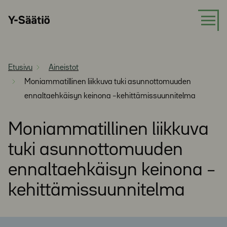
Siirry
Y-
suoraan
Säätiö
sisältöön
Etusivu
Aineistot
Moniammatillinen liikkuva tuki asunnottomuuden
ennaltaehkäisyn keinona –kehittämissuunnitelma
Moniammatillinen liikkuva
tuki asunnottomuuden
ennaltaehkäisyn keinona –
kehittämissuunnitelma