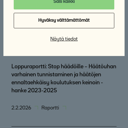
Salli kaikki
Asumisen haasteiden tunnistamisen
mittari
Hyväksy välttämättömät
27.3.2026
Työkalu
Näytä tiedot
Loppuraportti: Stop häädöille – Häätöuhan
varhainen tunnistaminen ja häätöjen
ennaltaehkäisy koulutuksen keinoin -
hanke 2023-2025
2.2.2026
Raportti