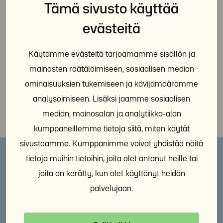
Tämä sivusto käyttää
evästeitä
Jaa sosiaalisessa mediassa:
Käytämme evästeitä tarjoamamme sisällön ja
mainosten räätälöimiseen, sosiaalisen median
ominaisuuksien tukemiseen ja kävijämäärämme
analysoimiseen. Lisäksi jaamme sosiaalisen
median, mainosalan ja analytiikka-alan
kumppaneillemme tietoja siitä, miten käytät
sivustoamme. Kumppanimme voivat yhdistää näitä
tietoja muihin tietoihin, joita olet antanut heille tai
joita on kerätty, kun olet käyttänyt heidän
Lisää aiheesta
palvelujaan.
KAIKKI AINEISTOT