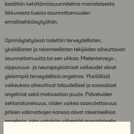
laadittiin kehittämissuunnitelma monialaisesta
liikkuvasta tuesta asunnottomuuden
ennaltaehkäisytyöhön.
Opinnäytetyössä todettiin terveydellisten,
yksilöllisten ja rakenteellisten tekijöiden aiheuttavan
asunnottomuutta tai sen uhkaa. Mielenterveys-,
riippuvuus- ja neuropsykiatriset vaikeudet olivat
yleisimpiä terveydellisiä ongelmia. Yksilöllisiä
vaikeuksia aiheuttivat taloudelliset ja sosiaaliset
ongelmat sekä motivaation puute. Palveluiden
sektoroituneisuus, niiden vaikea saavutettavuus
pitkien välimatkojen kanssa olivat rakenteellisia
ongelmia, joita voitaisiin vähentää monialaisella
koordinoidulla liikkuvalla yhteistyöllä.