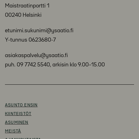
Maistraatinportti 1
00240 Helsinki
etunimi.sukunimi@ysaatio.fi
Y-tunnus 0623680-7
asiakaspalvelu@ysaatio.fi
puh. 09 7742 5540, arkisin klo 9.00–15.00
ASUNTO ENSIN
KIINTEISTÖT
ASUMINEN
MEISTÄ