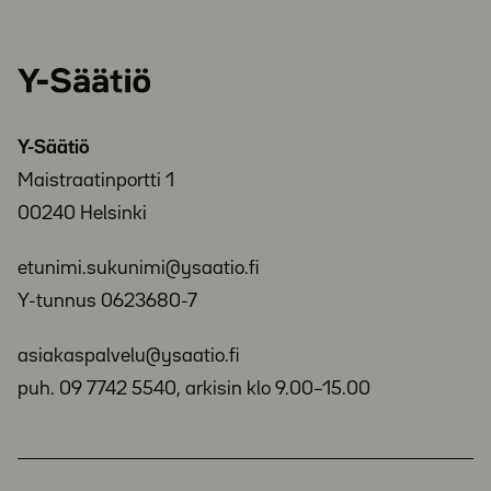
Y-
Säätiö
Y-Säätiö
Maistraatinportti 1
00240 Helsinki
etunimi.sukunimi@ysaatio.fi
Y-tunnus 0623680-7
asiakaspalvelu@ysaatio.fi
puh. 09 7742 5540, arkisin klo 9.00–15.00