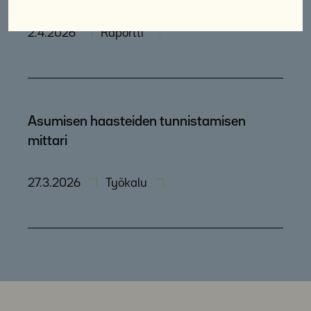
2.4.2026
Raportti
Asumisen haasteiden tunnistamisen
mittari
27.3.2026
Työkalu