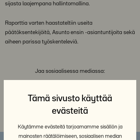
sijasta laajempana hallintomallina.
Raporttia varten haastateltiin useita
päätöksentekijöitä, Asunto ensin -asiantuntijoita sekä
aiheen parissa työskenteleviä.
Jaa sosiaalisessa mediassa:
Tämä sivusto käyttää
evästeitä
Käytämme evästeitä tarjoamamme sisällön ja
mainosten räätälöimiseen, sosiaalisen median