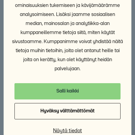
ominaisuuksien tukemiseen ja kävijämäärämme
analysoimiseen. Lisäksi jaamme sosiaalisen
Lisää aiheesta
median, mainosalan ja analytiikka-alan
KAIKKI AINEISTOT
kumppaneillemme tietoja siitä, miten käytät
sivustoamme. Kumppanimme voivat yhdistää näitä
Opinnäytetyö: Asunnottomuuden
tietoja muihin tietoihin, joita olet antanut heille tai
merkitys psyykkiselle ja sosiaaliselle
joita on kerätty, kun olet käyttänyt heidän
hyvinvoinnille
palvelujaan.
27.4.2026
Opinnäyte
Salli kaikki
Hyväksy välttämättömät
SOSTEn raportti: Suomi on epäonnistu­nut
Näytä tiedot
köyhyyden vähentämi­sessä