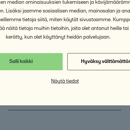
isen median ominaisuuksien tukemiseen ja kävijämäärä
n. Lisäksi jaamme sosiaalisen median, mainosalan ja anal
illemme tietoja siitä, miten käytät sivustoamme. Kum
ä näitä tietoja muihin tietoihin, joita olet antanut heille tai 
kerätty, kun olet käyttänyt heidän palvelujaan.
Salli kaikki
Hyväksy välttämättö
Asunnottomat 2022 – ARAn selvitys
2/2023
Näytä tiedot
11.8.2023
Raportti