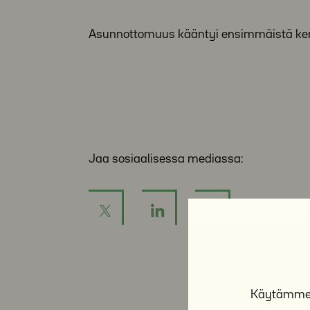
Asunnottomuus kääntyi ensimmäistä ker
Jaa sosiaalisessa mediassa:
Käytämme e