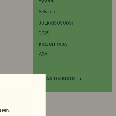
TYYPPI
Selvitys
JULKAISUVUOSI
2025
KIRJOITTAJA
ARA
LATAA TIEDOSTO
seen,