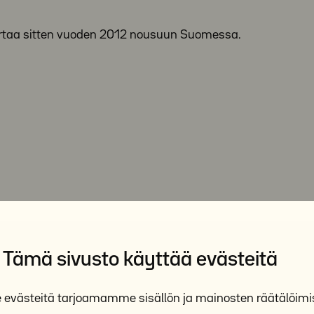
taa sitten vuoden 2012 nousuun Suomessa.
Tämä sivusto käyttää evästeitä
västeitä tarjoamamme sisällön ja mainosten räätälöimi