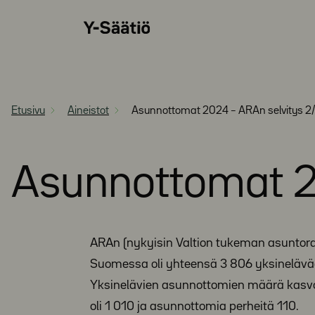
Siirry
Y-
suoraan
Säätiö
sisältöön
Etusivu
Aineistot
Asunnottomat 2024 – ARAn selvitys 2
Asunnottomat 2
ARAn (nykyisin Valtion tukeman asunto
Suomessa oli yhteensä 3 806 yksineläv
Yksinelävien asunnottomien määrä kasvo
oli 1 010 ja asunnottomia perheitä 110.