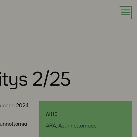
tys 2/25
vuonna 2024
AIHE
sunnottomia
ARA, Asunnottomuus