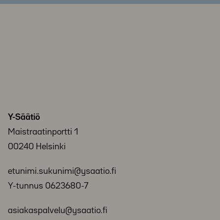
Y-Säätiö
Maistraatinportti 1
00240 Helsinki
etunimi.sukunimi@ysaatio.fi
Y-tunnus 0623680-7
asiakaspalvelu@ysaatio.fi