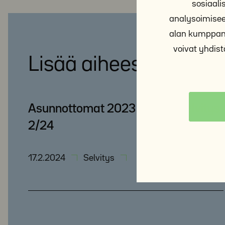
sosiaal
analysoimisee
alan kumppane
voivat yhdistä
Lisää aiheesta
Asunnottomat 2023 – ARAn selvitys
2/24
17.2.2024
Selvitys