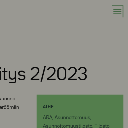
itys 2/2023
 vuonna
keräämiin
AIHE
ARA, Asunnottomuus,
Asunnottomuustilasto, Tilasto