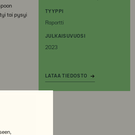
spoon
TYYPPI
yi tai pysyi
Raportti
JULKAISUVUOSI
2023
LATAA TIEDOSTO
seen,