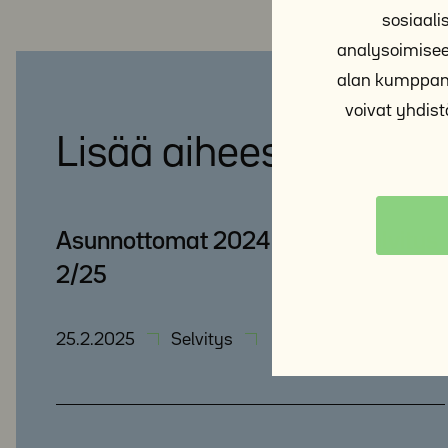
sosiaal
analysoimisee
alan kumppane
voivat yhdistä
Lisää aiheesta
Asunnottomat 2024 – ARAn selvitys
2/25
25.2.2025
Selvitys