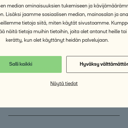
isen median ominaisuuksien tukemiseen ja kävijämäärä
n. Lisäksi jaamme sosiaalisen median, mainosalan ja anal
illemme tietoja siitä, miten käytät sivustoamme. Kum
ä näitä tietoja muihin tietoihin, joita olet antanut heille tai 
kerätty, kun olet käyttänyt heidän palvelujaan.
Salli kaikki
Hyväksy välttämättö
Asunnottomat 2023 – ARAn selvitys
2/24
Näytä tiedot
17.2.2024
Selvitys