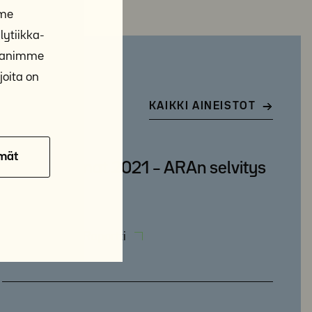
mme
ytiikka-
ppanimme
joita on
KAIKKI AINEISTOT
mät
Asunnottomat 2021 – ARAn selvitys
2/2022
28.2.2022
Raportti