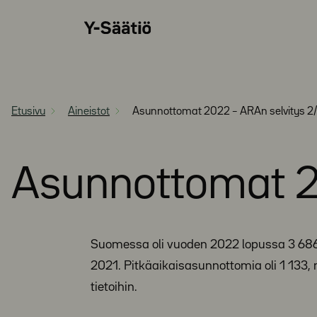
Siirry
Y-
suoraan
Säätiö
sisältöön
Etusivu
Aineistot
Asunnottomat 2022 – ARAn selvitys 
Asunnottomat 2
Suomessa oli vuoden 2022 lopussa 3 68
2021. Pitkäaikaisasunnottomia oli 1 133,
tietoihin.