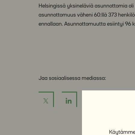
Helsingissä yksineläviä asunnottomia o
asunnottomuus väheni 60:llä 373 henkilö
ennallaan. Asunnottomuutta esiintyi 96 
Jaa sosiaalisessa mediassa:
Käytämme e