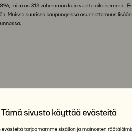
li 896, mikä on 313 vähemmän kuin vuotta aikaisemmin. E
ön. Muissa suurissa kaupungeissa asunnottomuus lisäänt
kunnassa.
Tämä sivusto käyttää evästeitä
västeitä tarjoamamme sisällön ja mainosten räätälöimi