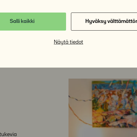
ympäri vuoden sekä livenä e
Salli kaikki
Hyväksy välttämättö
Y-Säätiön tapahtumat
Näytä tiedot
 tukevia