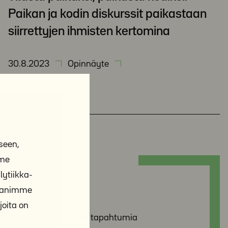
Paikan ja kodin diskurssit paikastaan
siirrettyjen ihmisten kertomina
30.8.2023
Opinnäyte
seen,
mme
ytiikka-
ahtumat
ppanimme
joita on
omuusteemaan liittyviä tapahtumia