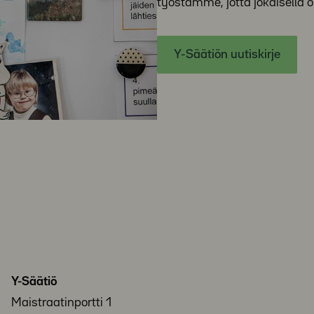
työstämme, jotta jokaisella o
Y-Säätiön uutiskirje
Y-Säätiö
Maistraatinportti 1