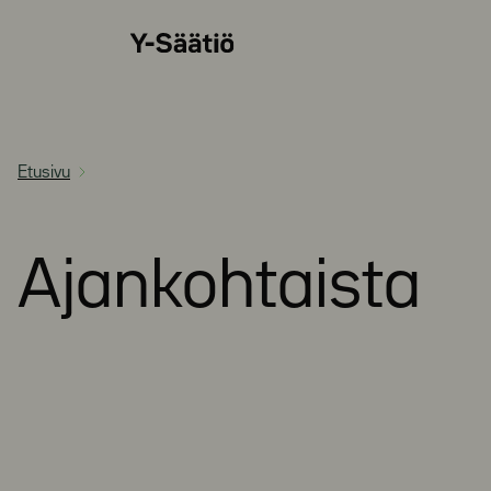
Siirry
Y-
suoraan
Säätiö
sisältöön
Etusivu
Ajankohtaista