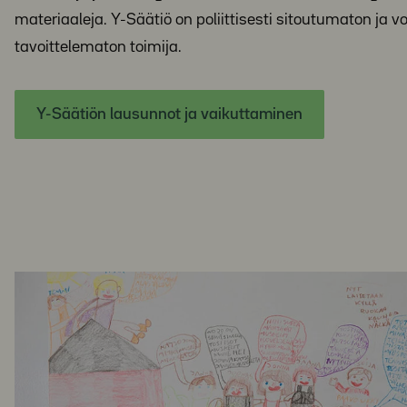
materiaaleja. Y-Säätiö on poliittisesti sitoutumaton ja vo
tavoittelematon toimija.
Y-Säätiön lausunnot ja vaikuttaminen