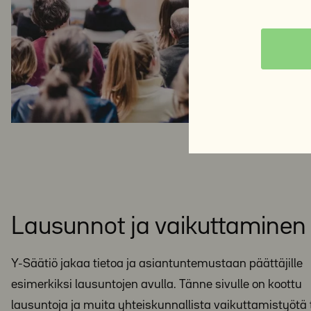
Lausunnot ja vaikuttaminen
Y-Säätiö jakaa tietoa ja asiantuntemustaan päättäjille
esimerkiksi lausuntojen avulla. Tänne sivulle on koottu
lausuntoja ja muita yhteiskunnallista vaikuttamistyötä