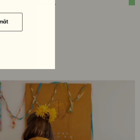
ttä verkkotapahtumina.
mät