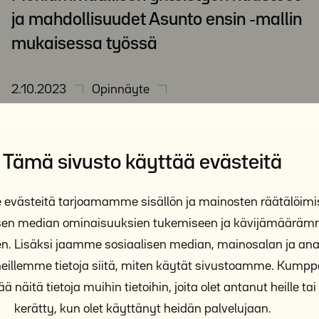
ja mahdollisuudet Asunto ensin -mallin
mukaisessa työssä
2.10.2023
Opinnäyte
Tämä sivusto käyttää evästeitä
västeitä tarjoamamme sisällön ja mainosten räätälöimi
isen median ominaisuuksien tukemiseen ja kävijämäärä
n. Lisäksi jaamme sosiaalisen median, mainosalan ja anal
Y-Säätiön tap
illemme tietoja siitä, miten käytät sivustoamme. Kum
ä näitä tietoja muihin tietoihin, joita olet antanut heille tai 
Y-Säätiö järjestää asunnott
kerätty, kun olet käyttänyt heidän palvelujaan.