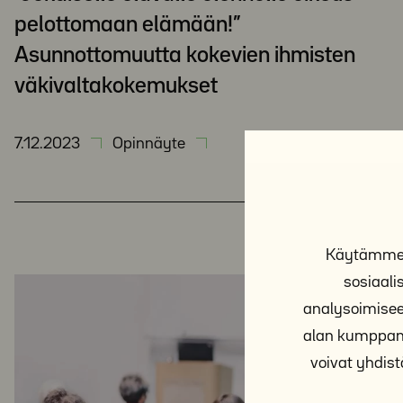
pelottomaan elämään!”
Asunnottomuutta kokevien ihmisten
väkivaltakokemukset
7.12.2023
Opinnäyte
Käytämme e
sosiaal
analysoimisee
alan kumppane
voivat yhdistä