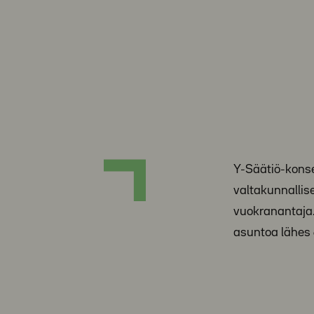
Y-Säätiö-kons
valtakunnallis
vuokranantaja
asuntoa lähes 