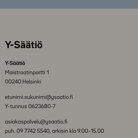
Y-
Säätiö
Y-Säätiö
Maistraatinportti 1
00240 Helsinki
etunimi.sukunimi@ysaatio.fi
Y-tunnus 0623680-7
asiakaspalvelu@ysaatio.fi
puh. 09 7742 5540, arkisin klo 9.00–15.00