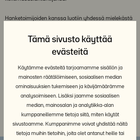
Hanketoimijoiden kanssa luotiin yhdessä mielekästä
arkielämää asumispalveluyksiköi­hin sekä etsittiin
ratkaisuja asukkaiden toimintaan osallistumista
Tämä sivusto käyttää
estäville ja edistäville tekijöille.
evästeitä
Käytämme evästeitä tarjoamamme sisällön ja
Jaa sosiaalisessa mediassa:
mainosten räätälöimiseen, sosiaalisen median
ominaisuuksien tukemiseen ja kävijämäärämme
analysoimiseen. Lisäksi jaamme sosiaalisen
median, mainosalan ja analytiikka-alan
kumppaneillemme tietoja siitä, miten käytät
sivustoamme. Kumppanimme voivat yhdistää näitä
tietoja muihin tietoihin, joita olet antanut heille tai