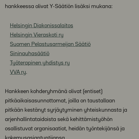
hankkeessa olivat Y-Säätiön lisäksi mukana:
Helsingin Diakonissalaitos
Helsin­gin Vieraskoti ry
Suomen Pelastusarmeijan Säätiö
Sininauhasäätiö
Työterapinen yhdis­tys ry
VVA ry
.
Hankkeen kohderyhmänä olivat (entiset)
pitkäaikaisasunnottomat, joilla on taustallaan
pitkään kestänyt syrjäytymi­nen yhteiskunnasta ja
arjenhallintataidoista sekä kehittämistyöhön
osallistuvat organisaa­tiot, heidän työntekijänsä ja
kokemusasian­tuntijansa.