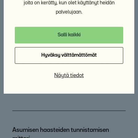
joita on kerätty, kun olet käyttänyt heidän
palvelujaan.
Lisää aiheesta
KAIKKI AINEISTOT
Salli kaikki
Opinnäytetyö: Asunnottomuuden
Hyväksy välttämättömät
merkitys psyykkiselle ja sosiaaliselle
hyvinvoinnille
Näytä tiedot
27.4.2026
Opinnäyte
Asumisen haasteiden tunnistamisen