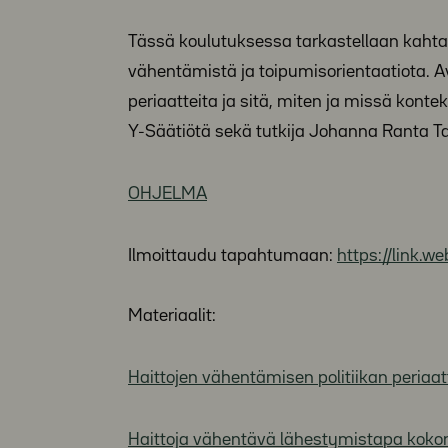
Tässä koulutuksessa tarkastellaan kahta 
vähentämistä ja toipumisorientaatiota. 
periaatteita ja sitä, miten ja missä konte
Y-Säätiötä sekä tutkija Johanna Ranta Ta
OHJELMA
Ilmoittaudu tapahtumaan:
https://link
Materiaalit:
Haittojen vähentämisen politiikan periaatt
Haittoja vähentävä lähestymistapa kokon