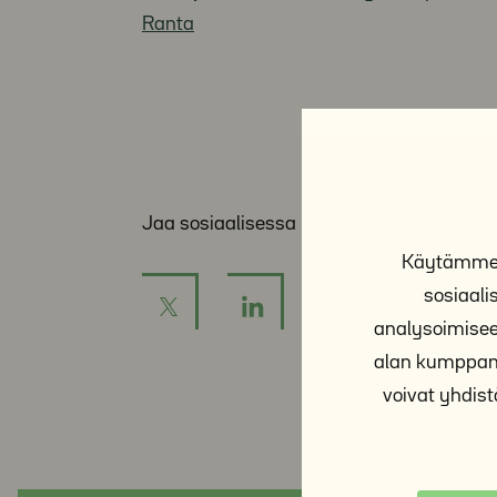
Ranta
Jaa sosiaalisessa mediassa:
Käytämme e
sosiaal
analysoimisee
alan kumppane
voivat yhdistä