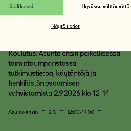
Salli kaikki
Hyväksy välttämättö
Näytä tiedot
Koulutus: Asunto ensin paikallisessa
toimintaympäristössä –
tutkimustietoa, käytäntöjä ja
henkilöstön osaamisen
vahvistamista 2.9.2026 klo 12-14
Asunto ensin
2.9.
12:00-14:00