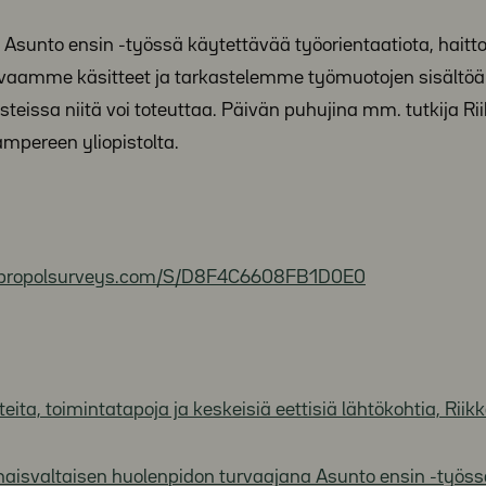
Asunto ensin -työssä käytettävää työorientaatiota, haitt
Avaamme käsitteet ja tarkastelemme työmuotojen sisältöä
ksteissa niitä voi toteuttaa. Päivän puhujina mm. tutkija Ri
mpereen yliopistolta.
.webropolsurveys.com/S/D8F4C6608FB1D0E0
eita, toimintatapoja ja keskeisiä eettisiä lähtökohtia, Riik
aisvaltaisen huolenpidon turvaajana Asunto ensin -työs