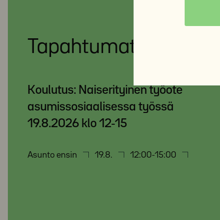
Tapahtumat
Koulutus: Naiserityinen työote
asumissosiaalisessa työssä
19.8.2026 klo 12-15
Asunto ensin
19.8.
12:00-15:00