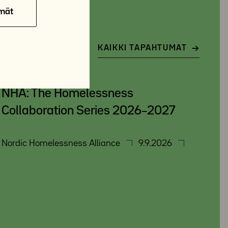
mät
KAIKKI TAPAHTUMAT
NHA: The Homelessness
Collaboration Series 2026–2027
Nordic Homelessness Alliance
9.9.2026