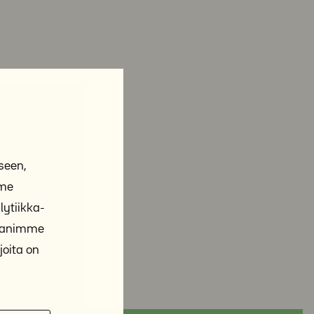
seen,
mme
ytiikka-
ppanimme
joita on