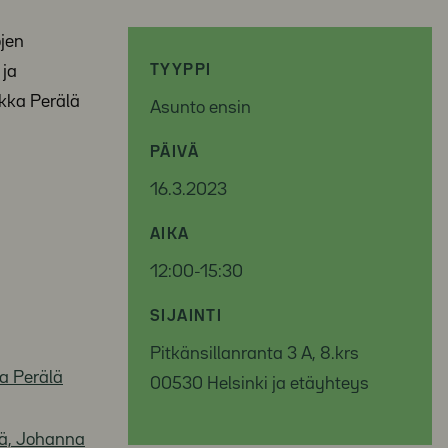
ojen
 ja
TYYPPI
ikka Perälä
Asunto ensin
PÄIVÄ
16.3.2023
AIKA
12:00-15:30
SIJAINTI
Pitkänsillanranta 3 A, 8.krs
ka Perälä
00530 Helsinki ja etäyhteys
sä, Johanna