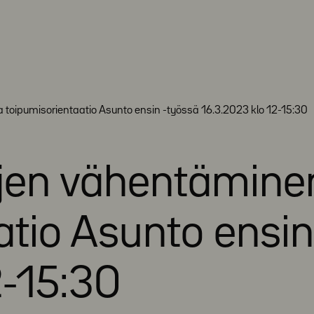
a toipumisorientaatio Asunto ensin -työssä 16.3.2023 klo 12-15:30
ojen vähentämine
atio Asunto ensin
2-15:30