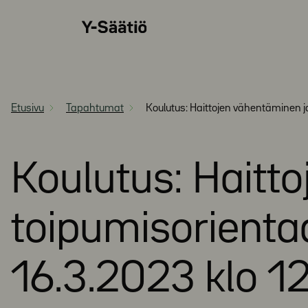
Siirry
Y-
suoraan
Säätiö
sisältöön
Etusivu
Tapahtumat
Koulutus: Haittojen vähentäminen j
Koulutus: Haitt
toipumisorienta
16.3.2023 klo 1