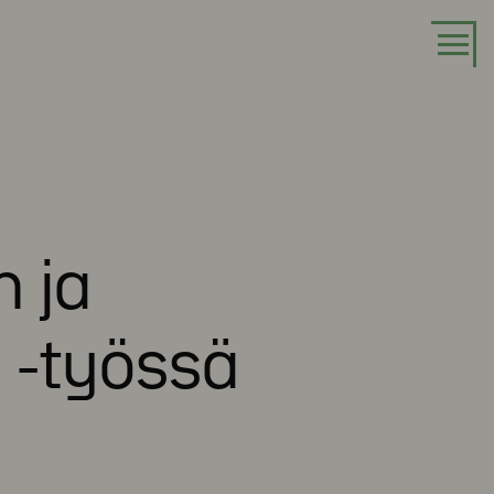
n ja
 -työssä