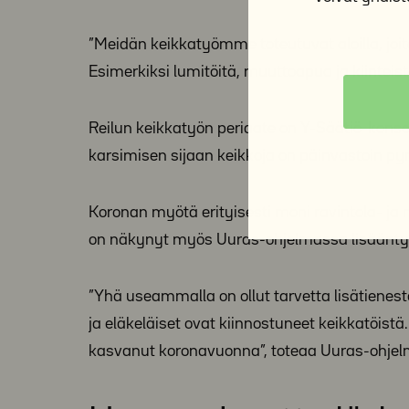
”Meidän keikkatyömme toteutuvat aloilla, joi
Esimerkiksi lumitöitä, muuttoapua ja kiinteist
Reilun keikkatyön periaate on Y-Säätiö-konse
karsimisen sijaan keikkoja on päinvastoin p
Koronan myötä erityisesti moni ravintola- j
on näkynyt myös Uuras-ohjelmassa lisääntyn
”Yhä useammalla on ollut tarvetta lisätieneste
ja eläkeläiset ovat kiinnostuneet keikkatöist
kasvanut koronavuonna”, toteaa Uuras-ohjelm