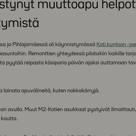
estynyt muuttoapu helpot
rtymistä
ssa ja Pihlajamäessä oli käynnistymässä
Koti kuntoon -pe
asuntoihin. Remonttien yhteydessä pilotoitiin kaikille tarj
ta pyytää reipasta käsiparia päivän ajaksi auttamaan ta
a lainata apuvälineitä, kuten nokkakärryjä.
man avulla. Muut M2-Kotien asukkaat pystyivät ilmoitta
 kautta.