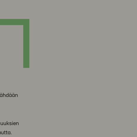
nähdään
suuksien
utta.