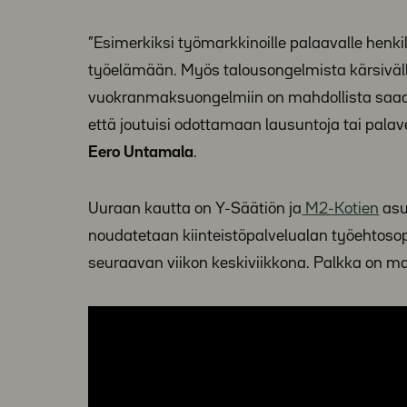
”Esimerkiksi työmarkkinoille palaavalle henk
työelämään. Myös talousongelmista kärsivälle
vuokranmaksuongelmiin on mahdollista saada ap
että joutuisi odottamaan lausuntoja tai palav
Eero Untamala
.
Uuraan kautta on Y-Säätiön ja
M2-Kotien
asu
noudatetaan kiinteistöpalvelualan työehtoso
seuraavan viikon keskiviikkona. Palkka on ma