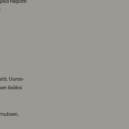
joka helpotti
i
estä. Uuras-
sen lisäksi
kemuksen,