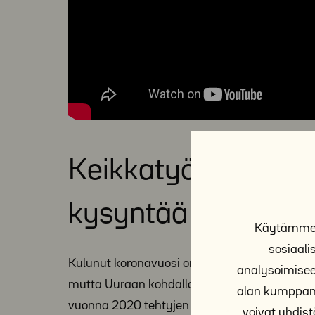
Keikkatyölle on lom
kysyntää
Käytämme e
sosiaal
Kulunut koronavuosi on vaikuttanut negatiivis
analysoimisee
mutta Uuraan kohdalla keikkatöiden määrä on
alan kumppane
vuonna 2020 tehtyjen keikkojen määrä oli ko
voivat yhdistä