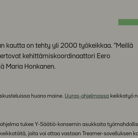
 kautta on tehty yli 2000 työkeikkaa. ”Meillä
 kertovat kehittämiskoordinaattori Eero
äjä Maria Honkanen.
keskusteluissa huono maine.
Uuras-ohjelmassa
keikkatyö 
ymisohjelma tukee Y-Säätiö-konsernin asukkaita työmahdolli
kkatöitä, joita voi ottaa vastaan Treamer-sovelluksen ka