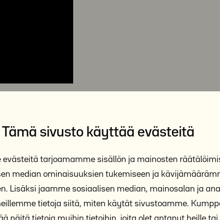
autuksien takia ollut
Tämä sivusto käyttää evästeitä
västeitä tarjoamamme sisällön ja mainosten räätälöimi
isen median ominaisuuksien tukemiseen ja kävijämäärä
esti monen työtilanteeseen. Tilapäistyövoimasta on yleises
n. Lisäksi jaamme sosiaalisen median, mainosalan ja anal
 lisääntynyt. Vuonna 2019 ohjelman kautta tehtiin 661 k
illemme tietoja siitä, miten käytät sivustoamme. Kum
lminkertainen, 2034.
ä näitä tietoja muihin tietoihin, joita olet antanut heille tai 