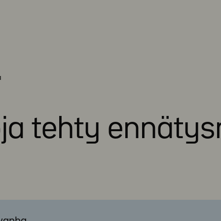
ä
oja tehty ennäty