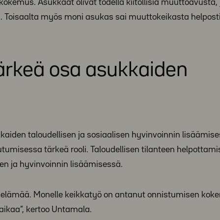
 kokemus. Asukkaat olivat todella kiitollisia muuttoavusta, 
. Toisaalta myös moni asukas sai muuttokeikasta helpost
tärkeä osa asukkaiden
kkaiden taloudellisen ja sosiaalisen hyvinvoinnin lisäämis
tumisessa tärkeä rooli. Taloudellisen tilanteen helpottami
en ja hyvinvoinnin lisäämisessä.
ä elämää. Monelle keikkatyö on antanut onnistumisen ko
ikaa”, kertoo Untamala.