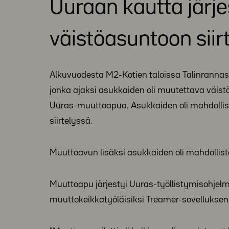
Uuraan kautta järj
väistöasuntoon sii
Alkuvuodesta M2-Kotien taloissa Talinranna
jonka ajaksi asukkaiden oli muutettava väistö
Uuras-muuttoapua. Asukkaiden oli mahdollis
siirtelyssä.
Muuttoavun lisäksi asukkaiden oli mahdollist
Muuttoapu järjestyi Uuras-työllistymisohjel
muuttokeikkatyöläisiksi Treamer-sovelluksen