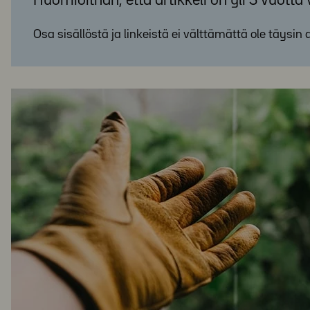
Huomioithan, että artikkeli on yli 5 vuotta
Osa sisällöstä ja linkeistä ei välttämättä ole täysin 