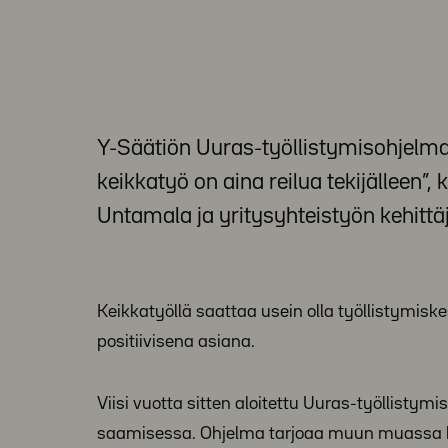
Y-Säätiön Uuras-työllistymisohjelman
keikkatyö on aina reilua tekijälleen”,
Untamala ja yritysyhteistyön kehitt
Keikkatyöllä saattaa usein olla työllistymis
positiivisena asiana.
Viisi vuotta sitten aloitettu Uuras-työllist
saamisessa. Ohjelma tarjoaa muun muassa kei