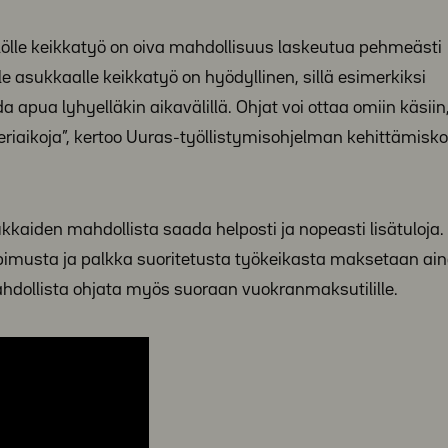
ilölle keikkatyö on oiva mahdollisuus laskeutua pehmeästi
 asukkaalle keikkatyö on hyödyllinen, sillä esimerkiksi
ua lyhyelläkin aikavälillä. Ohjat voi ottaa omiin käsiin,
eriaikoja”, kertoo Uuras-työllistymisohjelman kehittämisko
kkaiden mahdollista saada helposti ja nopeasti lisätuloja
pimusta ja palkka suoritetusta työkeikasta maksetaan ai
hdollista ohjata myös suoraan vuokranmaksutilille.