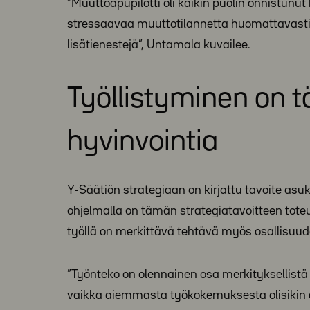
”Muuttoapupilotti oli kaikin puolin onnistunut
stressaavaa muuttotilannetta huomattavasti
lisätienestejä”, Untamala kuvailee.
Työllistyminen on 
hyvinvointia
Y-Säätiön strategiaan on kirjattu tavoite asu
ohjelmalla on tämän strategiatavoitteen toteu
työllä on merkittävä tehtävä myös osallisuud
”Työnteko on olennainen osa merkityksellist
vaikka aiemmasta työkokemuksesta olisikin a