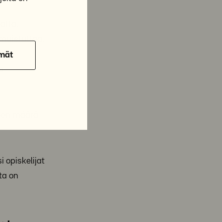
atta.
 muistuttaa.
mät
ta
sien määrä
 opiskelijat
ta on