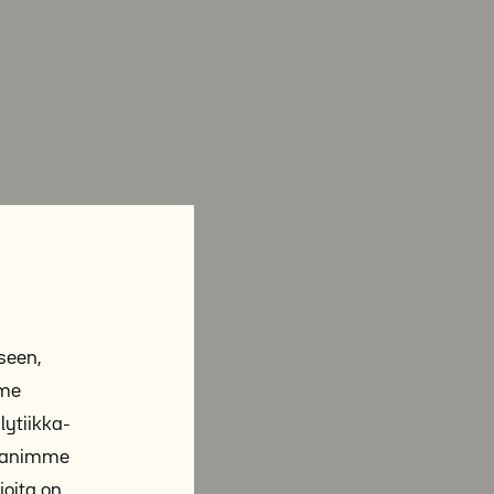
seen,
mme
ti tingitty,
ytiikka-
eikkaa, kun
ppanimme
joita on