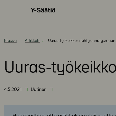
Siirry
Y-
suoraan
Säätiö
sisältöön
Etusivu
Artikkelit
Uuras-työkeikkoja tehty ennätysmäär
Uuras-työkeikk
4.5.2021
Uutinen