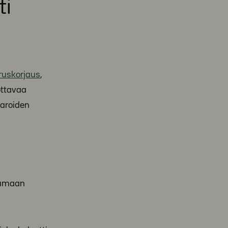
ti
ruskorjaus
,
ottavaa
varoiden
utumaan