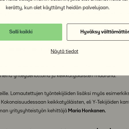
kerätty, kun olet käyttänyt heidän palvelujaan.
ta Y-Säätiö-konsernin on täytynyt hoitaa koronasta huolim
öhuoltotehtäviä on ollut ollut tarjolla runsaasti”, Untamala
Salli kaikki
Hyväksy välttämättö
rnin sisällä otettu tosissaan ja koronan vuoksi työvoimas
yritty järjestämään entistä enemmän.
Näytä tiedot
a matkailualan osaaja on joutunut lomautetuksi. Lomautuk
einä yhteydenottoina ja keikkatyöläisten määränä.
ille. Lomautettujen työntekijöiden lisäksi myös esimerkiksi
ä. Kokonaisuudessaan keikkatyöläisten, eli Y-Tekijöiden kan
an yritysyhteistyön kehittäjä
Maria Honkanen.