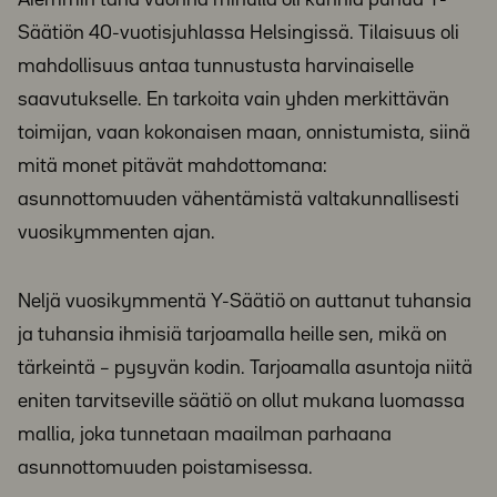
Säätiön 40-vuotisjuhlassa Helsingissä. Tilaisuus oli
mahdollisuus antaa tunnustusta harvinaiselle
saavutukselle. En tarkoita vain yhden merkittävän
toimijan, vaan kokonaisen maan, onnistumista, siinä
mitä monet pitävät mahdottomana:
asunnottomuuden vähentämistä valtakunnallisesti
vuosikymmenten ajan.
Neljä vuosikymmentä Y-Säätiö on auttanut tuhansia
ja tuhansia ihmisiä tarjoamalla heille sen, mikä on
tärkeintä – pysyvän kodin. Tarjoamalla asuntoja niitä
eniten tarvitseville säätiö on ollut mukana luomassa
mallia, joka tunnetaan maailman parhaana
asunnottomuuden poistamisessa.