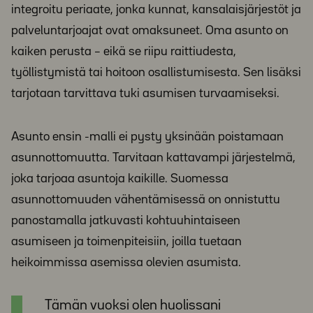
integroitu periaate, jonka kunnat, kansalaisjärjestöt ja
palveluntarjoajat ovat omaksuneet. Oma asunto on
kaiken perusta – eikä se riipu raittiudesta,
työllistymistä tai hoitoon osallistumisesta. Sen lisäksi
tarjotaan tarvittava tuki asumisen turvaamiseksi.
Asunto ensin -malli ei pysty yksinään poistamaan
asunnottomuutta. Tarvitaan kattavampi järjestelmä,
joka tarjoaa asuntoja kaikille. Suomessa
asunnottomuuden vähentämisessä on onnistuttu
panostamalla jatkuvasti kohtuuhintaiseen
asumiseen ja toimenpiteisiin, joilla tuetaan
heikoimmissa asemissa olevien asumista.
Tämän vuoksi olen huolissani