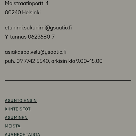
Maistraatinportti 1
00240 Helsinki
etunimi.sukunimi@ysaatio.fi
Y-tunnus 0623680-7
asiakaspalvelu@ysaatio.fi
puh. 09 7742 5540, arkisin klo 9.00–15.00
ASUNTO ENSIN
KIINTEISTÖT
ASUMINEN
MEISTÄ
AJANKOHTAISTA