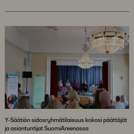
Y-Säätiön sidosryhmätilaisuus kokosi päättäjät
ja asiantuntijat SuomiAreenassa