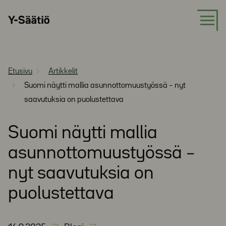
Siirry
Y-
suoraan
Säätiö
sisältöön
Etusivu
Artikkelit
Suomi näytti mallia asunnottomuustyössä – nyt
saavutuksia on puolustettava
Suomi näytti mallia
asunnottomuustyössä –
nyt saavutuksia on
puolustettava