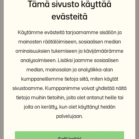
Tämä sivusto käyttää
miksi asumisen, tukipalveluiden ja sosiaalitukien
evästeitä
muodostaman kokonaisuuden on toimittava
yhdessä, jotta tilanne ei kriisiydy ja vie huomiota
Käytämme evästeitä tarjoamamme sisällön ja
kestäviltä ratkaisuilta.
mainosten räätälöimiseen, sosiaalisen median
ominaisuuksien tukemiseen ja kävijämäärämme
Vuosikymmenten ajan Suomessa saatiin aikaan
analysoimiseen. Lisäksi jaamme sosiaalisen
tuloksia, joita muualla maailmassa on vaikea uskoa
median, mainosalan ja analytiikka-alan
todeksi. Mutta nyt maa on saapunut taitekohtaan.
kumppaneillemme tietoja siitä, miten käytät
Viimeaikaiset poliittiset päätökset uhkaavat
sivustoamme. Kumppanimme voivat yhdistää näitä
heikentää tämän menestyksen perustuksia. On aika
tietoja muihin tietoihin, joita olet antanut heille tai
tuoda julkisuuteen suomalaisen asunnottomuustyön
joita on kerätty, kun olet käyttänyt heidän
saavutukset ja se, mitä ollaan vaarassa menettää.
palvelujaan.
Näkyvyys on ratkaisevaa – vain se, mikä
tunnistetaan ja ymmärretään, voidaan myös suojella.
Kun saavutukset tuodaan esiin ja ymmärretään, yhä