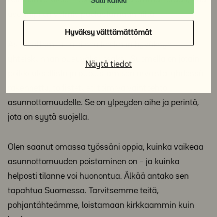
Salli kaikki
useampi on valmis puolustamaan niitä.
Hyväksy välttämättömät
Asunnottomuutta ei saa koskaan hyväksyä
yhteiskunnan pysyväksi osaksi. Suomella on jotain
Näytä tiedot
poikkeuksellista ja puolustamisen arvoista: yhdessä
rakennettu, todistetusti toimiva vaihtoehto
asunnottomuudelle. Se on ylpeyden aihe ja perintö,
jota on syytä suojella.
Olen saanut omassa työssäni oppia, kuinka vaikeaa
asunnottomuuden poistaminen on – ja kuinka
helposti tilanne voi huonontua. Älkää antako sen
tapahtua Suomessa. Tarvitsemme teitä,
pohjantähteämme, loistamaan kirkkaammin kuin