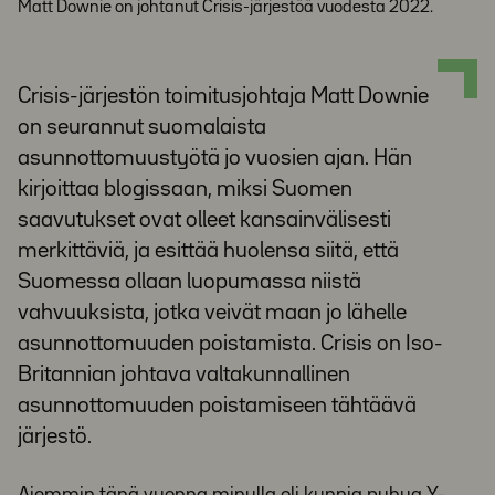
Matt Downie on johtanut Crisis-järjestöä vuodesta 2022.
Crisis-järjestön toimitusjohtaja Matt Downie
on seurannut suomalaista
asunnottomuustyötä jo vuosien ajan. Hän
kirjoittaa blogissaan, miksi Suomen
saavutukset ovat olleet kansainvälisesti
merkittäviä, ja esittää huolensa siitä, että
Suomessa ollaan luopumassa niistä
vahvuuksista, jotka veivät maan jo lähelle
asunnottomuuden poistamista. Crisis on Iso-
Britannian johtava valtakunnallinen
asunnottomuuden poistamiseen tähtäävä
järjestö.
Aiemmin tänä vuonna minulla oli kunnia puhua Y-