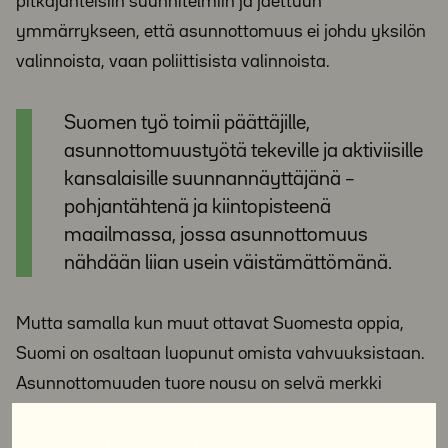
pitkäjänteisiin suunnitelmiin ja jaettuun
ymmärrykseen, että asunnottomuus ei johdu yksilön
valinnoista, vaan poliittisista valinnoista.
Suomen työ toimii päättäjille,
asunnottomuustyötä tekeville ja aktiviisille
kansalaisille suunnannäyttäjänä –
pohjantähtenä ja kiintopisteenä
maailmassa, jossa asunnottomuus
nähdään liian usein väistämättömänä.
Mutta samalla kun muut ottavat Suomesta oppia,
Suomi on osaltaan luopunut omista vahvuuksistaan.
Asunnottomuuden tuore nousu on selvä merkki
välittömistä inhimillisistä seurauksista, joita
ennaltaehkäisyn pettäminen aiheuttaa. Se osoittaa,