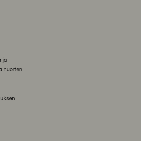
 ja
ja nuorten
hduksen