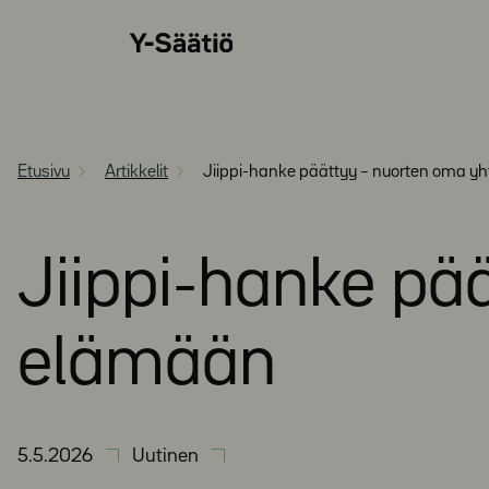
Siirry
Y-
suoraan
Säätiö
sisältöön
Etusivu
Artikkelit
Jiippi-hanke päättyy – nuorten oma yh
Jiippi-hanke pää
elämään
5.5.2026
Uutinen