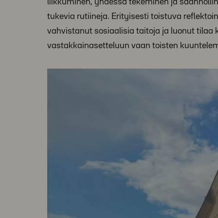
liikkuminen, yhdessä tekeminen ja säännölli
tukevia rutiineja. Erityisesti toistuva reflek
vahvistanut sosiaalisia taitoja ja luonut tilaa
vastakkainasetteluun vaan toisten kuuntel