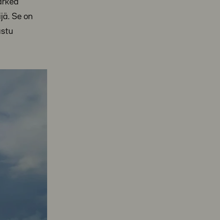
arkea
jä. Se on
ustu