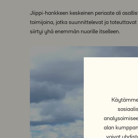
Jiippi-hankkeen keskeinen periaate oli osallis
toimijoina, jotka suunnittelevat ja toteutta
siirtyi yhä enemmän nuorille itselleen.
Käytämme e
sosiaal
analysoimisee
alan kumppane
voivat yhdistä