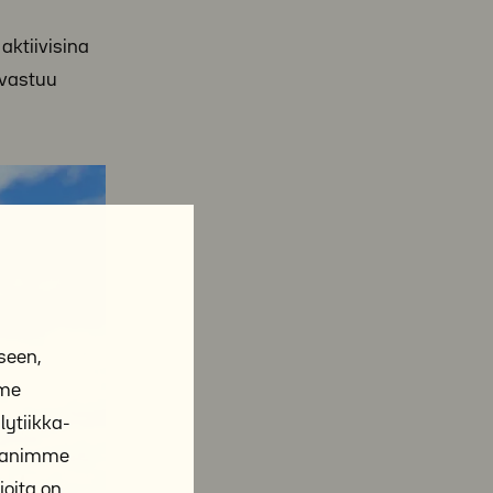
aktiivisina
 vastuu
seen,
mme
ytiikka-
ppanimme
joita on