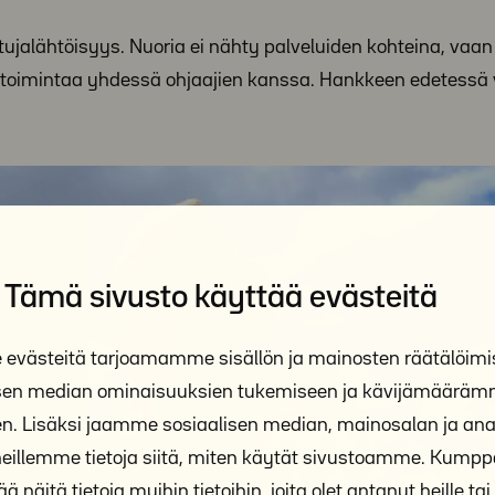
tujalähtöisyys. Nuoria ei nähty palveluiden kohteina, vaan 
vat toimintaa yhdessä ohjaajien kanssa. Hankkeen edetessä
Tämä sivusto käyttää evästeitä
västeitä tarjoamamme sisällön ja mainosten räätälöimi
isen median ominaisuuksien tukemiseen ja kävijämäärä
n. Lisäksi jaamme sosiaalisen median, mainosalan ja anal
illemme tietoja siitä, miten käytät sivustoamme. Kum
ä näitä tietoja muihin tietoihin, joita olet antanut heille tai 