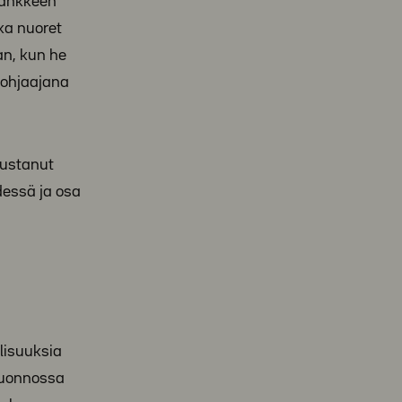
 Hankkeen
nka nuoret
an, kun he
 ohjaajana
rustanut
dessä ja osa
lisuuksia
 Luonnossa