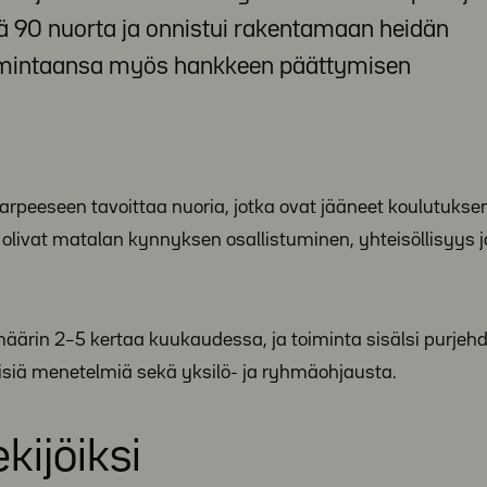
sä 90 nuorta ja onnistui rakentamaan heidän
toimintaansa myös hankkeen päättymisen
rpeeseen tavoittaa nuoria, jotka ovat jääneet koulutuksen
olivat matalan kynnyksen osallistuminen, yhteisöllisyys 
imäärin 2–5 kertaa kuukaudessa, ja toiminta sisälsi purje
öisiä menetelmiä sekä yksilö- ja ryhmäohjausta.
kijöiksi