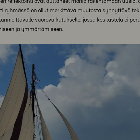
nen reflektointi ovat auttaneet monia rakentamaan uusia, 
tointi ryhmässä on ollut merkittävä muutosta synnyttävä teki
 kunnioittavalle vuorovaikutukselle, jossa keskustelu ei per
emiseen ja ymmärtämiseen.