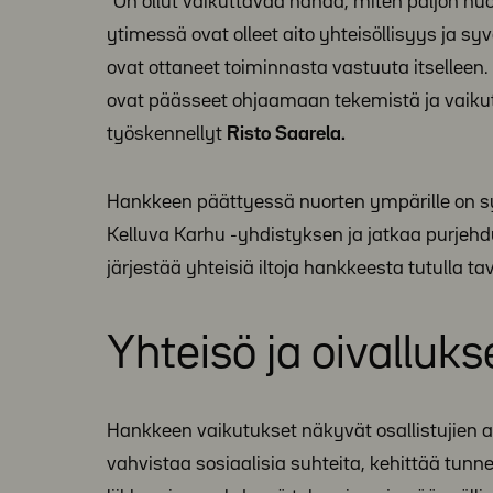
“On ollut vaikuttavaa nähdä, miten paljon nu
ytimessä ovat olleet aito yhteisöllisyys ja sy
ovat ottaneet toiminnasta vastuuta itselleen
ovat päässeet ohjaamaan tekemistä ja vaiku
työskennellyt
Risto Saarela.
Hankkeen päättyessä nuorten ympärille on sy
Kelluva Karhu -yhdistyksen ja jatkaa purjehdu
järjestää yhteisiä iltoja hankkeesta tutulla ta
Yhteisö ja oivalluk
Hankkeen vaikutukset näkyvät osallistujien a
vahvistaa sosiaalisia suhteita, kehittää tun