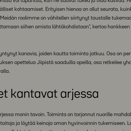
orissa voi tapahtua, kun he saavat tukea ja tilaa kasvaa.
välliset kohtaamiset. Erityisen hienoa on ollut seurata, kui
. Meidän roolimme on vähitellen siirtynyt taustalle tukema
ttamaan siihen omista lähtökohdistaan”, kertoo hankkeen
ntynyt kanavia, joiden kautta toiminta jatkuu. Osa on pe
ksen opettelua Jiipistä saaduilla opeilla, osa retkeilee yh
valla.
set kantavat arjessa
rjessa monin tavoin. Toiminta on tarjonnut nuorille mahdol
netaitoja ja löytää keinoja oman hyvinvoinnin tukemiseen.