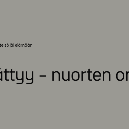
teisö jäi elämään
ttyy – nuorten o