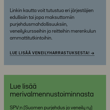
Linkin kautta voit tutustua eri järjestäjien
edullisiin tai jopa maksuttomiin
purjehdusmahdollisuuksiin,
veneilykursseihin ja reitteihin merenkulun
ammattitutkintoihin.
LUE LISÄÄ VENEILYHARRASTUKSESTA!
Lue lisää
merivalmennustoiminnasta
SPV:n (Suomen purjehdus ja veneily ry)