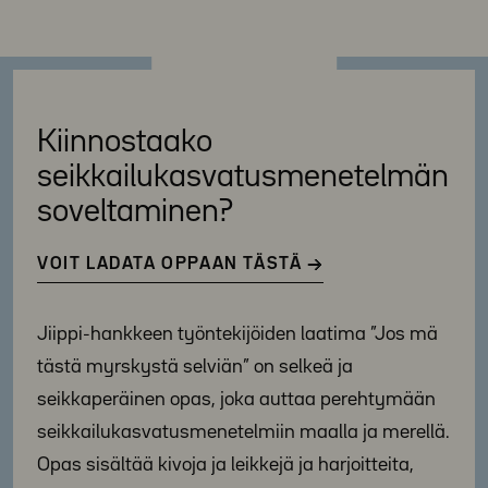
Kiinnostaako
seikkailukasvatus­menetelmän
soveltaminen?
VOIT LADATA OPPAAN TÄSTÄ
Jiippi-hankkeen työntekijöiden laatima ”Jos mä
tästä myrskystä selviän” on selkeä ja
seikkaperäinen opas, joka auttaa perehtymään
seikkailukasvatusmenetelmiin maalla ja merellä.
Opas sisältää kivoja ja leikkejä ja harjoitteita,