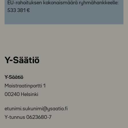
EU-rahoituksen kokonaismäärä ryhmähankkeelle:
533 381 €
Y-
Säätiö
Y-Säätiö
Maistraatinportti 1
00240 Helsinki
etunimi.sukunimi@ysaatio.fi
Y-tunnus 0623680-7