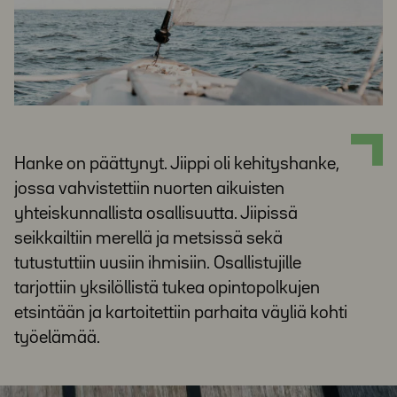
Hanke on päättynyt. Jiippi oli kehityshanke,
jossa vahvistettiin nuorten aikuisten
yhteiskunnallista osallisuutta. Jiipissä
seikkailtiin merellä ja metsissä sekä
tutustuttiin uusiin ihmisiin. Osallistujille
tarjottiin yksilöllistä tukea opintopolkujen
etsintään ja kartoitettiin parhaita väyliä kohti
työelämää.