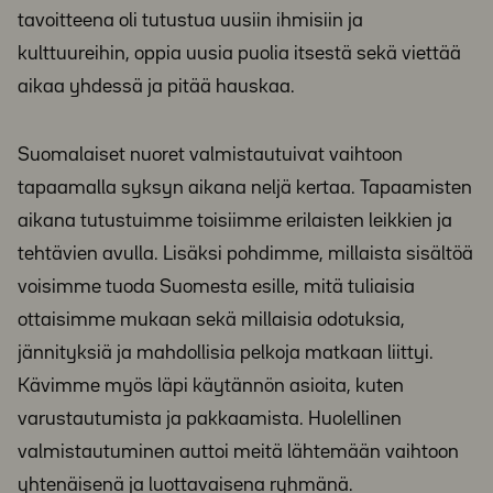
tavoitteena oli tutustua uusiin ihmisiin ja
kulttuureihin, oppia uusia puolia itsestä sekä viettää
aikaa yhdessä ja pitää hauskaa.
Suomalaiset nuoret valmistautuivat vaihtoon
tapaamalla syksyn aikana neljä kertaa. Tapaamisten
aikana tutustuimme toisiimme erilaisten leikkien ja
tehtävien avulla. Lisäksi pohdimme, millaista sisältöä
voisimme tuoda Suomesta esille, mitä tuliaisia
ottaisimme mukaan sekä millaisia odotuksia,
jännityksiä ja mahdollisia pelkoja matkaan liittyi.
Kävimme myös läpi käytännön asioita, kuten
varustautumista ja pakkaamista. Huolellinen
valmistautuminen auttoi meitä lähtemään vaihtoon
yhtenäisenä ja luottavaisena ryhmänä.