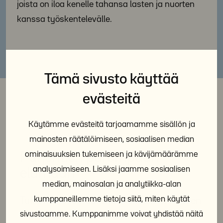
joista on iloa kenelle tahansa lasten ja nuorten
kanssa työskentelevälle.
Tämä sivusto käyttää
evästeitä
Käytämme evästeitä tarjoamamme sisällön ja
mainosten räätälöimiseen, sosiaalisen median
ominaisuuksien tukemiseen ja kävijämäärämme
Purjehtien parempaan
analysoimiseen. Lisäksi jaamme sosiaalisen
elämään
median, mainosalan ja analytiikka-alan
kumppaneillemme tietoja siitä, miten käytät
Tutkimus osoittaa, että merivalmennuksen
ja seikkailukasvatuksen menetelmin
sivustoamme. Kumppanimme voivat yhdistää näitä