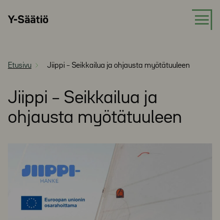
Siirry
Y-
suoraan
Säätiö
sisältöön
Etusivu
Jiippi – Seikkailua ja ohjausta myötätuuleen
Jiippi – Seikkailua ja
ohjausta myötätuuleen