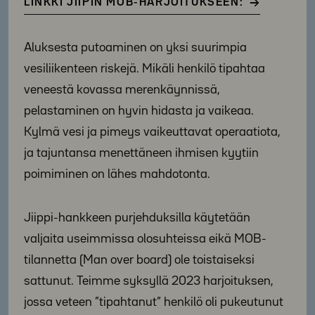
LINKKI JIIPIN MOB-HARJOITUKSEEN:
Aluksesta putoaminen on yksi suurimpia
vesiliikenteen riskejä. Mikäli henkilö tipahtaa
veneestä kovassa merenkäynnissä,
pelastaminen on hyvin hidasta ja vaikeaa.
Kylmä vesi ja pimeys vaikeuttavat operaatiota,
ja tajuntansa menettäneen ihmisen kyytiin
poimiminen on lähes mahdotonta.
Jiippi-hankkeen purjehduksilla käytetään
valjaita useimmissa olosuhteissa eikä MOB-
tilannetta (Man over board) ole toistaiseksi
sattunut. Teimme syksyllä 2023 harjoituksen,
jossa veteen ”tipahtanut” henkilö oli pukeutunut