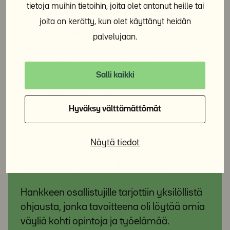
voidaan vahvistaa nuorten hyvinvointia ja
tietoja muihin tietoihin, joita olet antanut heille tai
yhteiskunnallista osallisuutta. Tutkimus
joita on kerätty, kun olet käyttänyt heidän
seurasi kaksivuotista Venda – uutta
palvelujaan.
suuntaa mereltä -hanketta, jonka
käytänteitä Jiippi-hanke jatkoi.
Salli kaikki
LUE LISÄÄ TUTKIMUKSESTA
Hyväksy välttämättömät
Näytä tiedot
Opiskelemaan ja töihin
Hankkeen osallistujille tarjottiin yksilöllistä
ohjausta, jonka tavoitteena oli löytää omia
väyliä kohti opintoja ja työelämää.