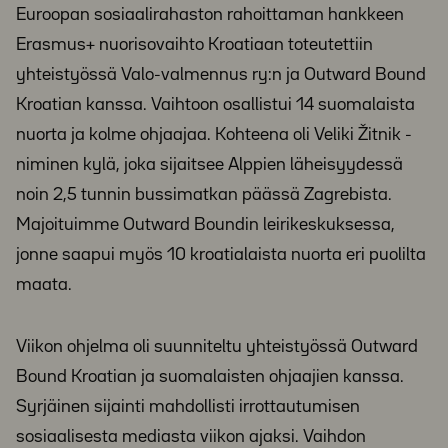
Euroopan sosiaalirahaston rahoittaman hankkeen
Erasmus+ nuorisovaihto Kroatiaan toteutettiin
yhteistyössä Valo-valmennus ry:n ja Outward Bound
Kroatian kanssa. Vaihtoon osallistui 14 suomalaista
nuorta ja kolme ohjaajaa. Kohteena oli Veliki Žitnik -
niminen kylä, joka sijaitsee Alppien läheisyydessä
noin 2,5 tunnin bussimatkan päässä Zagrebista.
Majoituimme Outward Boundin leirikeskuksessa,
jonne saapui myös 10 kroatialaista nuorta eri puolilta
maata.
Viikon ohjelma oli suunniteltu yhteistyössä Outward
Bound Kroatian ja suomalaisten ohjaajien kanssa.
Syrjäinen sijainti mahdollisti irrottautumisen
sosiaalisesta mediasta viikon ajaksi. Vaihdon