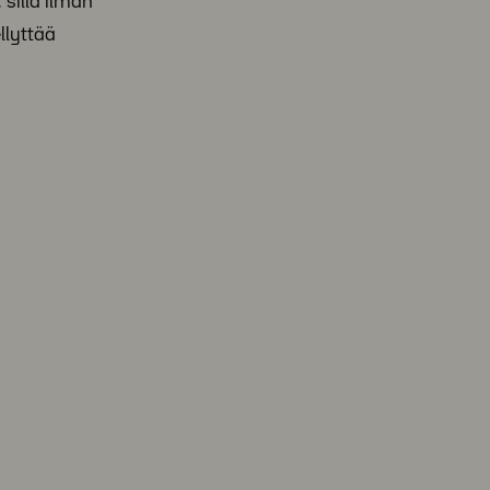
 sillä ilman
llyttää