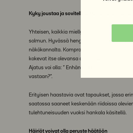
Kyky joustaa ja sovitella on arvokasta haasta
Yhteisen, kaikkia miellyttävän, kompromissin
solmun. Hyvässä hengessä käydyn keskustel
näkökannalta. Kompromissin saavuttaminen vo
kokevat itse olevansa oikeassa. Silloin saatta
Ajatus voi olla: ” Enhän mä mitään väärää oo 
vastaan?”.
Erityisen haastavia ovat tapaukset, jossa erim
saatossa saaneet keskenään riidoissa olevien
tulehtuneisuuden vuoksi hankala käsitellä.
Häiriöt voivat olla peruste häätöön