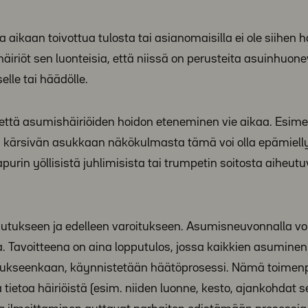
 aikaan toivottua tulosta tai asianomaisilla ei ole siihen 
 häiriöt sen luonteisia, että niissä on perusteita asuinhuon
elle tai häädölle.
, että asumishäiriöiden hoidon eteneminen vie aikaa. Esime
sti kärsivän asukkaan näkökulmasta tämä voi olla epämiell
urin yöllisistä juhlimisista tai trumpetin soitosta aiheut
autukseen ja edelleen varoitukseen. Asumisneuvonnalla v
. Tavoitteena on aina lopputulos, jossa kaikkien asuminen
aroitukseenkaan, käynnistetään häätöprosessi. Nämä toimen
 tietoa häiriöistä (esim. niiden luonne, kesto, ajankohdat 