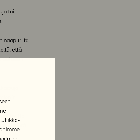
uja tai
ä.
n naapurilta
eltä, että
la autuaan
tkaisuja
mien Y-
seen,
misen
mme
eluyhteyttä
ytiikka-
yhteistyötä
ppanimme
joita on