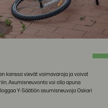
den kanssa vievät voimavaroja ja voivat
riin. Asumisneuvonta voi olla apuna
 bloggaa Y-Säätiön asumisneuvoja Oskari