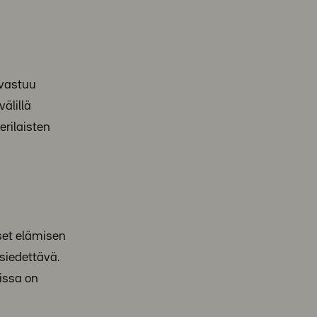
 vastuu
älillä
rilaisten
set elämisen
 siedettävä.
issa on