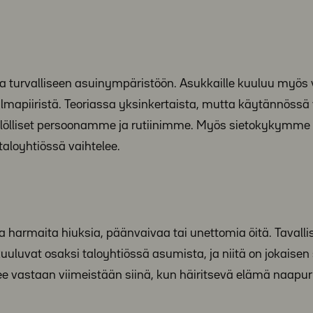
ja turvalliseen asuinympäristöön. Asukkaille kuuluu myös
ilmapiiristä. Teoriassa yksinkertaista, mutta käytännössä v
silölliset persoonamme ja rutiinimme. Myös sietokykymme e
taloyhtiössä vaihtelee.
a harmaita hiuksia, päänvaivaa tai unettomia öitä. Tavalli
 kuuluvat osaksi taloyhtiössä asumista, ja niitä on jokaisen
lee vastaan viimeistään siinä, kun häiritsevä elämä naapur