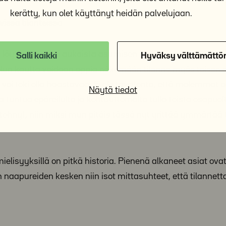
kerätty, kun olet käyttänyt heidän palvelujaan.
vissa tilanteissa
 löytäminen voi aukaista asumisen häiriötilanteista synt
Salli kaikki
Hyväksy välttämättö
un kautta voidaan oppia näkemään tilanne myös toisen 
i toki olla haastavaa: Ei ole tavatonta, että molemmat 
Näytä tiedot
a tuntua epäreilulta ja kohtuuttomalta tulla toista osapuo
tehnyt, niin miksi mun pitäis tässä nyt yrittää ymmärtää t
ielisyyksillä on pitkä historia. Pienenä alkaneet asiat ova
 naapureiden kesken niin isot mittasuhteet, että tilannett