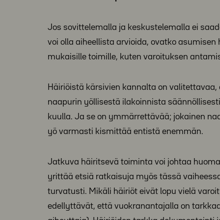
Jos sovittelemalla ja keskustelemalla ei saada
voi olla aiheellista arvioida, ovatko asumisen
mukaisille toimille, kuten varoituksen antamis
Häiriöistä kärsivien kannalta on valitettavaa
naapurin yöllisestä ilakoinnista säännöllise
kuulla. Ja se on ymmärrettävää; jokainen naap
yö varmasti kismittää entistä enemmän.
Jatkuva häiritsevä toiminta voi johtaa huom
yrittää etsiä ratkaisuja myös tässä vaiheessa
turvatusti. Mikäli häiriöt eivät lopu vielä v
edellyttävät, että vuokranantajalla on tarkkaa