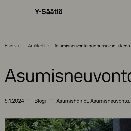
Siirry
Y-
suoraan
Säätiö
sisältöön
Etusivu
Artikkelit
Asumisneuvonta naapurisovun tukena
Asumisneuvonta
5.1.2024
Blogi
Asumishäiriöt, Asumisneuvonta,