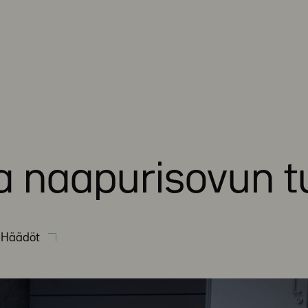
 naapurisovun t
 Häädöt