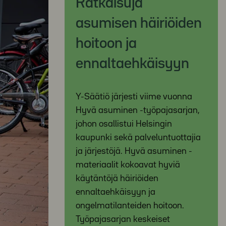
Ratkaisuja
asumisen häiriöiden
hoitoon ja
ennaltaehkäisyyn
Y-Säätiö järjesti viime vuonna
Hyvä asuminen -työpajasarjan,
johon osallistui Helsingin
kaupunki sekä palveluntuottajia
ja järjestöjä. Hyvä asuminen -
materiaalit kokoavat hyviä
käytäntöjä häiriöiden
ennaltaehkäisyyn ja
ongelmatilanteiden hoitoon.
Työpajasarjan keskeiset