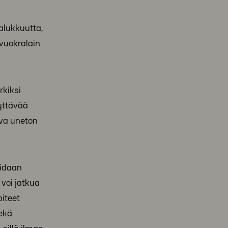
halukkuutta,
evuokralain
rkiksi
yttävää
uva uneton
oidaan
 voi jatkua
piteet
sekä