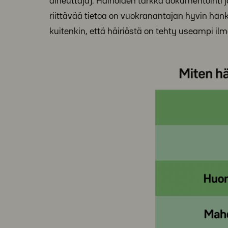
aiheuttaja). Häiriöiden tarkka dokumentointi 
riittävää tietoa on vuokranantajan hyvin han
kuitenkin, että häiriöstä on tehty useampi ilmo