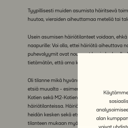
Tyypillisesti muiden asumista häiritsevä toimi
huutoa, vieraiden aiheuttamaa meteliä tai talo
Usein asumisen häiriötilanteet voidaan, ehkä
naapurille: Voi olla, ettei häiriötä aiheuttava
puhevolyymit ovat nousseet hyvin korkealle. 
tietämätön, että oma koira haukkua räksytt
Oli tilanne mikä hyvänsä, jos yhteisymmärrys
etsiä muualta – esimerkiksi asumisneuvonna
Käytämme e
Kotien sekä M2-Kotien asukkaille neuvoja j
sosiaal
häiriötilanteissa. Häiriötilanteita selvitellä
analysoimisee
heidän kesken sekä etsimällä yhdessä kaikki
alan kumppane
tilanteen mukaan myös Naapuruussovittelu
voivat yhdistä