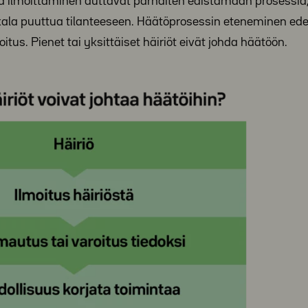
ja ilmoittaminen auttavat parhaiten edistämään prosessia,
kala puuttua tilanteeseen. Häätöprosessin eteneminen ede
itus. Pienet tai yksittäiset häiriöt eivät johda häätöön.