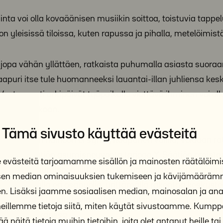
nta voi olla kovaäänisen musiikin soittoa, toistuvia tappel
n yleisissä tiloissa, kuten rapussa ja pihalla, metelöimist
 jopa vähän yllättäen, ratkaista puhumalla asiasta suoraa
 naapuri itse tule huomanneeksi lauantai-illan juhliensa kesk
Vastaavasti arkipäivät työpaikalla viettävä ihminen voi ol
ää päiväsaikaan.
Tämä sivusto käyttää evästeitä
 asumisen häiriöön ei synny naapurien välillä, voidaan ra
sta. Y-Säätiön asumisneuvonta tarjoaa Y-Säätiön omista
västeitä tarjoamamme sisällön ja mainosten räätälöimi
a ohjausta asumiseen liittyvissä kysymyksissä, myös asu
isen median ominaisuuksien tukemiseen ja kävijämäärä
än kuuntelemalla eri osapuolia, yrittämällä rakentaa keskust
n. Lisäksi jaamme sosiaalisen median, mainosalan ja anal
a osapuolia tyydyttäviä ratkaisuja tilanteeseen. Teemme 
illemme tietoja siitä, miten käytät sivustoamme. Kum
keskuksen kanssa
ä näitä tietoja muihin tietoihin, joita olet antanut heille tai 