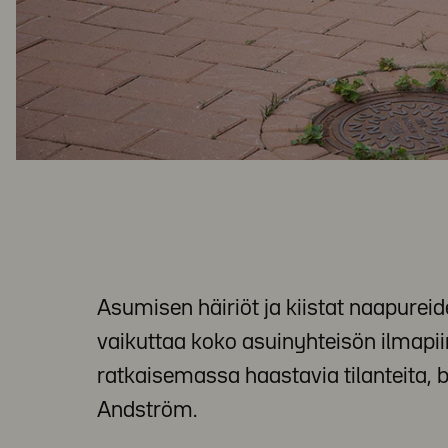
Asumisen häiriöt ja kiistat naapurei
vaikuttaa koko asuinyhteisön ilmapii
ratkaisemassa haastavia tilanteita,
Andström.