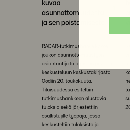
kuvaa
h
asunnottomuudesta
e
ja sen poistamisesta
v
RADAR-tutkimushanke kokosi
R
joukon asunnottomuustyön
e
asiantuntijoita pyöreän pöydän
p
keskusteluun keskustakirjasto
k
Oodiin 20. toukokuuta.
h
Tilaisuudessa esiteltiin
t
tutkimushankkeen alustavia
s
tuloksia sekä järjestettiin
2
osallistujille työpaja, jossa
keskusteltiin tuloksista ja