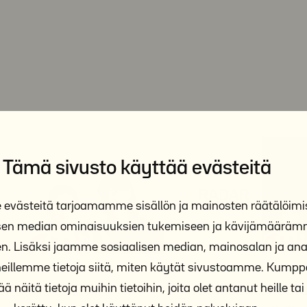
Tämä sivusto käyttää evästeitä
västeitä tarjoamamme sisällön ja mainosten räätälöimi
isen median ominaisuuksien tukemiseen ja kävijämäärä
n. Lisäksi jaamme sosiaalisen median, mainosalan ja anal
illemme tietoja siitä, miten käytät sivustoamme. Kum
ä näitä tietoja muihin tietoihin, joita olet antanut heille tai 
Osallisuus, kest
atsaus RADAR-