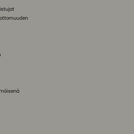
stujat
nnottomuuden
n
mmäisenä