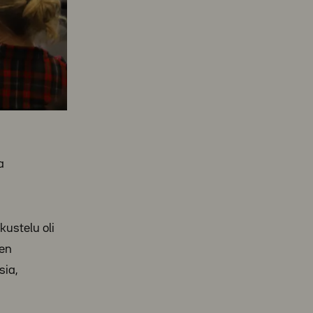
a
ustelu oli
nen
sia,