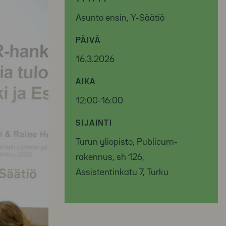
Asunto ensin, Y-Säätiö
PÄIVÄ
16.3.2026
AIKA
12:00-16:00
SIJAINTI
Turun yliopisto, Publicum-
rakennus, sh 126,
Assistentinkatu 7, Turku