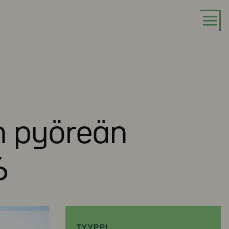
n pyöreän
6
TYYPPI