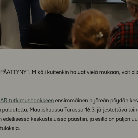
YNYT. Mikäli kuitenkin haluat vielä mukaan, voit oll
AR-tutkimushankkeen
ensimmäinen pyöreän pöydän kesk
vää palautetta. Maaliskuussa Turussa 16.3. järjestettävä toi
edellisessä keskusteluissa päästiin, ja esillä on paljon uu
tuloksia.