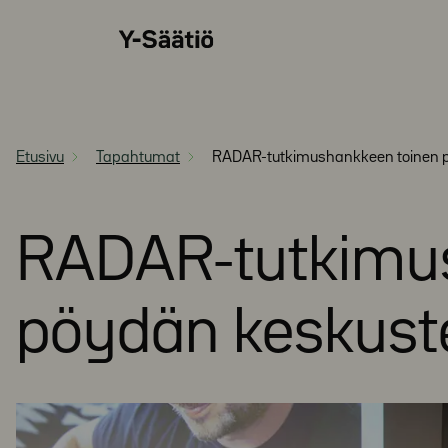
Siirry
Y-
suoraan
Säätiö
sisältöön
Etusivu
Tapahtumat
RADAR-tutkimushankkeen toinen py
RADAR-tutkimus
pöydän keskuste