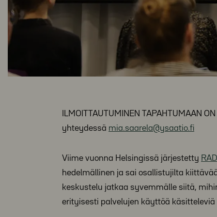
ILMOITTAUTUMINEN TAPAHTUMAAN ON PÄÄTT
yhteydessä
mia.saarela@ysaatio.fi
Viime vuonna Helsingissä järjestetty
RAD
hedelmällinen ja sai osallistujilta kiittä
keskustelu jatkaa syvemmälle siitä, mihin 
erityisesti palvelujen käyttöä käsitteleviä 