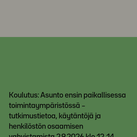
Koulutus: Asunto ensin paikallisessa
toimintaympäristössä –
tutkimustietoa, käytäntöjä ja
henkilöstön osaamisen
vahvistamista 2.9.2026 klo 12-14