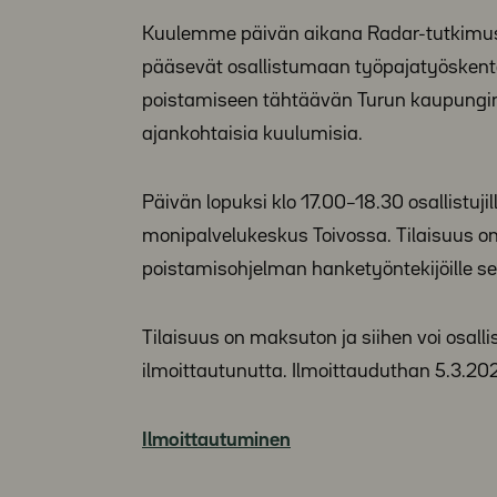
Kuulemme päivän aikana Radar-tutkimusha
pääsevät osallistumaan työpajatyösken
poistamiseen tähtäävän Turun kaupungin
ajankohtaisia kuulumisia.
Päivän lopuksi klo 17.00–18.30 osallistuj
monipalvelukeskus Toivossa. Tilaisuus on
poistamisohjelman hanketyöntekijöille s
Tilaisuus on maksuton ja siihen voi osa
ilmoittautunutta. Ilmoittauduthan 5.3.2
Ilmoittautuminen