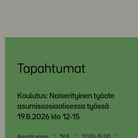
Tapahtumat
Koulutus: Naiserityinen työote
asumissosiaalisessa työssä
19.8.2026 klo 12-15
Asunto ensin
19.8.
12:00-15:00