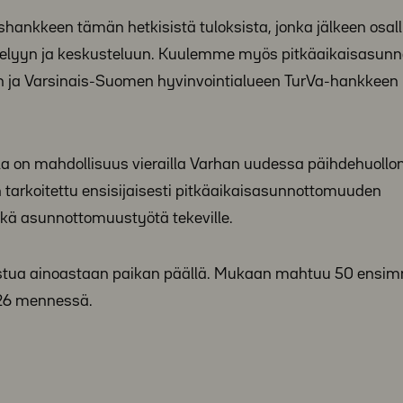
nkkeen tämän hetkisistä tuloksista, jonka jälkeen osalli
telyyn ja keskusteluun. Kuulemme myös pitkäaikaisasu
 ja Varsinais-Suomen hyvinvointialueen TurVa-hankkeen
illa on mahdollisuus vierailla Varhan uudessa päihdehuollo
 tarkoitettu ensisijaisesti pitkäaikaisasunnottomuuden
ekä asunnottomuustyötä tekeville.
llistua ainoastaan paikan päällä. Mukaan mahtuu 50 ensi
026 mennessä.