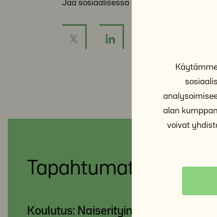
Jaa sosiaalisessa mediassa:
Käytämme e
sosiaal
analysoimisee
alan kumppane
voivat yhdistä
Tapahtumat
Koulutus: Naiserityinen työote