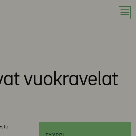
at vuokravelat
esta
TYYPPI