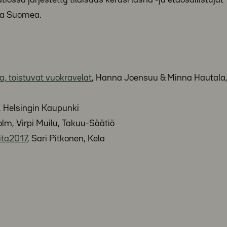
össä järjestetty tilaisuus keräsi läsnä -ja etäosallistujat
lla Suomea.
 toistuvat vuokravelat
, Hanna Joensuu & Minna Hautala
i, Helsingin Kaupunki
olm, Virpi Muilu, Takuu-Säätiö
ita2017
, Sari Pitkonen, Kela