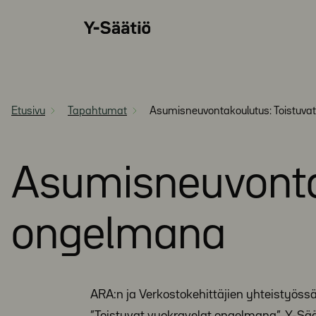
Siirry
Y-
suoraan
Säätiö
sisältöön
Etusivu
Tapahtumat
Asumisneuvontakoulutus: Toistuva
Asumisneuvontak
ongelmana
ARA:n ja Verkostokehittäjien yhteistyöss