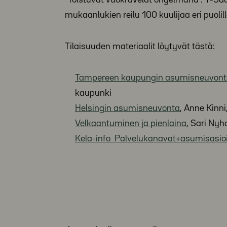
”Toistuvat vuokravelat ongelmana”. Y-Sääti
mukaanlukien reilu 100 kuulijaa eri puoli
Tilaisuuden materiaalit löytyvät tästä:
Tampereen kaupungin asumisneuvonta,
kaupunki
Helsingin asumisneuvonta
, Anne Kinn
Velkaantuminen ja pienlaina
, Sari Nyh
Kela-info_Palvelukanavat+asumisasio