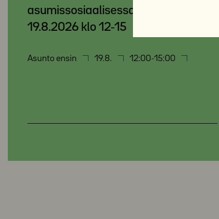
asumissosiaalisessa työssä
19.8.2026 klo 12-15
Asunto ensin
19.8.
12:00-15:00