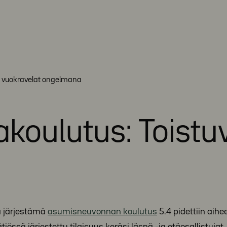
t vuokravelat ongelmana
oulutus: Toistuv
ä järjestämä
asumisneuvonnan koulutus
5.4 pidettiin aihe