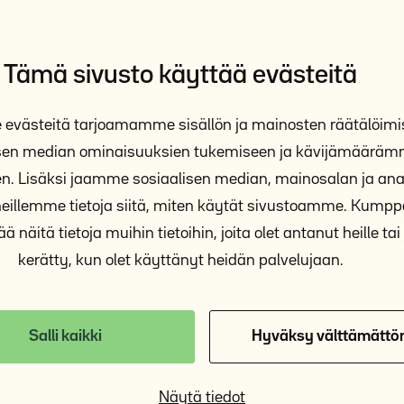
Tämä sivusto käyttää evästeitä
västeitä tarjoamamme sisällön ja mainosten räätälöimi
isen median ominaisuuksien tukemiseen ja kävijämäärä
n. Lisäksi jaamme sosiaalisen median, mainosalan ja anal
illemme tietoja siitä, miten käytät sivustoamme. Kum
ä näitä tietoja muihin tietoihin, joita olet antanut heille tai 
kerätty, kun olet käyttänyt heidän palvelujaan.
Salli kaikki
Hyväksy välttämättö
Koulutus: Asunto ensin paikallisessa
Näytä tiedot