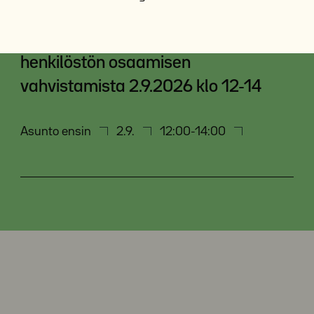
toimintaympäristössä –
tutkimustietoa, käytäntöjä ja
henkilöstön osaamisen
vahvistamista 2.9.2026 klo 12-14
Asunto ensin
2.9.
12:00-14:00