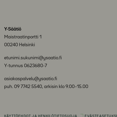
Y-Säätiö
Maistraatinportti 1
00240 Helsinki
etunimi.sukunimi@ysaatio.fi
Y-tunnus 0623680-7
asiakaspalvelu@ysaatio.fi
puh. 09 7742 5540, arkisin klo 9.00–15.00
KÄYTTÖEHDOT JA HENKILÖTIETOSUOJA
EVÄSTEASETUKS