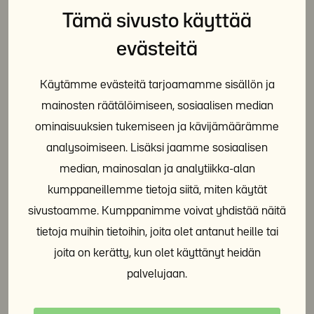
erikseen.
Tämä sivusto käyttää
evästeitä
Muistathan myös irtisanoa saunavuorosi ja
autopaikkasi ennen muuttoa.
Käytämme evästeitä tarjoamamme sisällön ja
mainosten räätälöimiseen, sosiaalisen median
ominaisuuksien tukemiseen ja kävijämäärämme
Jaa sosiaalisessa mediassa:
analysoimiseen. Lisäksi jaamme sosiaalisen
median, mainosalan ja analytiikka-alan
kumppaneillemme tietoja siitä, miten käytät
sivustoamme. Kumppanimme voivat yhdistää näitä
tietoja muihin tietoihin, joita olet antanut heille tai
joita on kerätty, kun olet käyttänyt heidän
palvelujaan.
Asuminen