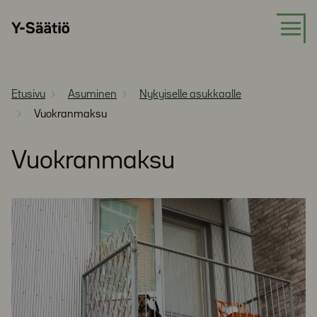
Siirry
Y-
suoraan
Säätiö
sisältöön
Etusivu
Asuminen
Nykyiselle asukkaalle
Vuokranmaksu
Vuokranmaksu