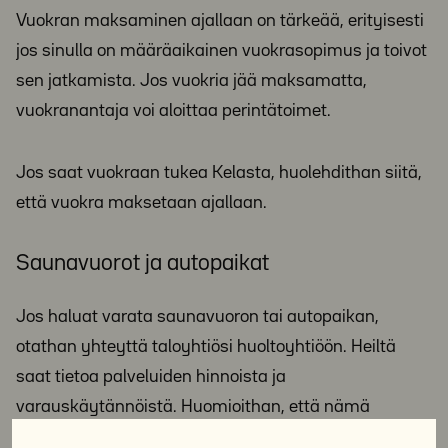
Vuokran maksaminen ajallaan on tärkeää, erityisesti
jos sinulla on määräaikainen vuokrasopimus ja toivot
sen jatkamista. Jos vuokria jää maksamatta,
vuokranantaja voi aloittaa perintätoimet.
Jos saat vuokraan tukea Kelasta, huolehdithan siitä,
että vuokra maksetaan ajallaan.
Saunavuorot ja autopaikat
Jos haluat varata saunavuoron tai autopaikan,
otathan yhteyttä taloyhtiösi huoltoyhtiöön. Heiltä
saat tietoa palveluiden hinnoista ja
varauskäytännöistä. Huomioithan, että nämä
maksut eivät sisälly vuokraan, vaan ne laskutetaan