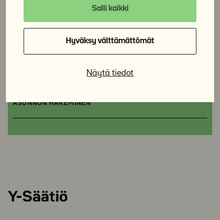
Salli kaikki
TULEVALLE ASUKKAALLE
Hyväksy välttämättömät
NYKYISELLE ASUKKAALLE
Näytä tiedot
UURAS-TYÖLLISTYMISOHJELMA
ASUNNON HAKEMINEN
Y-
Säätiö