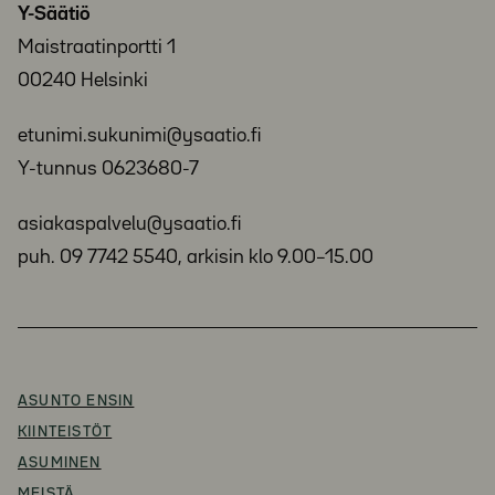
Y-Säätiö
Maistraatinportti 1
00240 Helsinki
etunimi.sukunimi@ysaatio.fi
Y-tunnus 0623680-7
asiakaspalvelu@ysaatio.fi
puh. 09 7742 5540, arkisin klo 9.00–15.00
ASUNTO ENSIN
KIINTEISTÖT
ASUMINEN
MEISTÄ