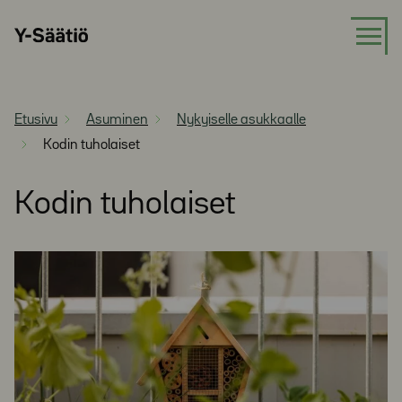
Siirry
Y-
suoraan
Säätiö
sisältöön
Etusivu
Asuminen
Nykyiselle asukkaalle
Kodin tuholaiset
Kodin tuholaiset