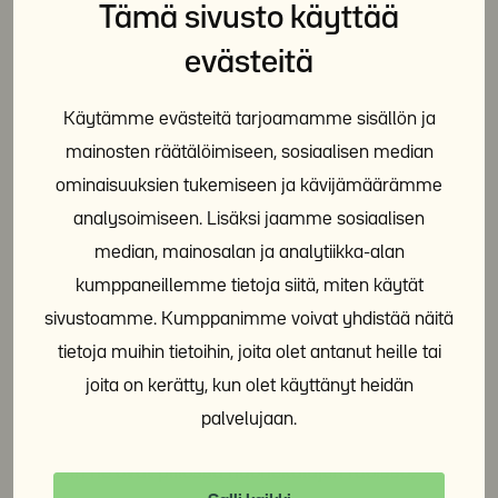
Tämä sivusto käyttää
Turkiskuoriaisista pääsee huolellisen siivouksen
evästeitä
avulla eroon itse. Tyhjennä vaatekaapit ja
vaatehuone. Imuroi sen jälkeen kaapit huolellisesti,
Käytämme evästeitä tarjoamamme sisällön ja
käsittele tuhohyönteissumutteella ja hävitä pölypussi
mainosten räätälöimiseen, sosiaalisen median
välittömästi. Myös lattialistat, patteriläpiviennit ja
ominaisuuksien tukemiseen ja kävijämäärämme
ilmanvaihtoventtiilit kannattaa käsitellä. Pese
analysoimiseen. Lisäksi jaamme sosiaalisen
tekstiilit 60 asteessa tai pakasta niitä viikko -20
median, mainosalan ja analytiikka-alan
asteessa.
kumppaneillemme tietoja siitä, miten käytät
sivustoamme. Kumppanimme voivat yhdistää näitä
Luteet
tietoja muihin tietoihin, joita olet antanut heille tai
joita on kerätty, kun olet käyttänyt heidän
Luteet ovat leveitä, litteitä ja ruskeahkoja ötököitä,
palvelujaan.
jotka imevät ihmisen verta ja liikkuvat yöaikaan.
Päivisin ne ovat piilossa huonekalujen raoissa,