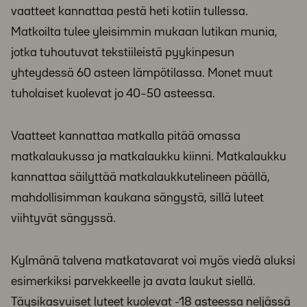
vaatteet kannattaa pestä heti kotiin tullessa.
Matkoilta tulee yleisimmin mukaan lutikan munia,
jotka tuhoutuvat tekstiileistä pyykinpesun
yhteydessä 60 asteen lämpötilassa. Monet muut
tuholaiset kuolevat jo 40–50 asteessa.
Vaatteet kannattaa matkalla pitää omassa
matkalaukussa ja matkalaukku kiinni. Matkalaukku
kannattaa säilyttää matkalaukkutelineen päällä,
mahdollisimman kaukana sängystä, sillä luteet
viihtyvät sängyssä.
Kylmänä talvena matkatavarat voi myös viedä aluksi
esimerkiksi parvekkeelle ja avata laukut siellä.
Täysikasvuiset luteet kuolevat -18 asteessa neljässä