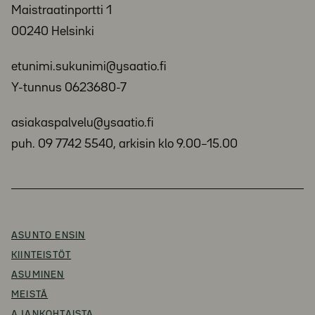
Maistraatinportti 1
00240 Helsinki
etunimi.sukunimi@ysaatio.fi
Y-tunnus 0623680-7
asiakaspalvelu@ysaatio.fi
puh. 09 7742 5540, arkisin klo 9.00–15.00
ASUNTO ENSIN
KIINTEISTÖT
ASUMINEN
MEISTÄ
AJANKOHTAISTA