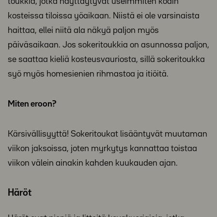
toukkia, jotka näyttäytyvät useimmiten kodin
kosteissa tiloissa yöaikaan. Niistä ei ole varsinaista
haittaa, ellei niitä ala näkyä paljon myös
päiväsaikaan. Jos sokeritoukkia on asunnossa paljon,
se saattaa kieliä kosteusvauriosta, sillä sokeritoukka
syö myös homesienien rihmastoa ja itiöitä.
Miten eroon?
Kärsivällisyyttä! Sokeritoukat lisääntyvät muutaman
viikon jaksoissa, joten myrkytys kannattaa toistaa
viikon välein ainakin kahden kuukauden ajan.
Häröt