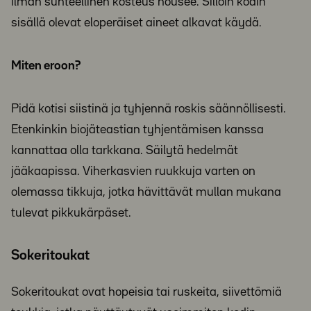
ilman suhteellinen kosteus nousee. Silloin kodin
sisällä olevat eloperäiset aineet alkavat käydä.
Miten eroon?
Pidä kotisi siistinä ja tyhjennä roskis säännöllisesti.
Etenkinkin biojäteastian tyhjentämisen kanssa
kannattaa olla tarkkana. Säilytä hedelmät
jääkaapissa. Viherkasvien ruukkuja varten on
olemassa tikkuja, jotka hävittävät mullan mukana
tulevat pikkukärpäset.
Sokeritoukat
Sokeritoukat ovat hopeisia tai ruskeita, siivettömiä