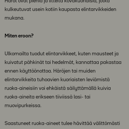
Häröt ovat pieniä ja litteitä kovakuoriaisia, jotka
kulkeutuvat usein kotiin kaupasta elintarvikkeiden
mukana.
Miten eroon?
Ulkomailta tuodut elintarvikkeet, kuten mausteet ja
kuivatut pähkinät tai hedelmät, kannattaa pakastaa
ennen käyttöönottoa. Häröjen tai muiden
elintarvikkeita tuhoavien kuoriaisten leviämistä
ruoka-aineisiin voi ehkäistä säilyttämällä kuivia
ruoka-aineita erikseen tiiviissä lasi- tai
muovipurkeissa.
Saastuneet ruoka-aineet tulee hävittää välittömästi