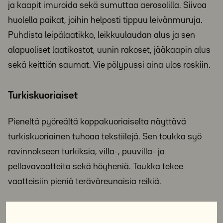
ja kaapit imuroida sekä sumuttaa aerosolilla. Siivoa
huolella paikat, joihin helposti tippuu leivänmuruja.
Puhdista leipälaatikko, leikkuulaudan alus ja sen
alapuoliset laatikostot, uunin rakoset, jääkaapin alus
sekä keittiön saumat. Vie pölypussi aina ulos roskiin.
Turkiskuoriaiset
Pieneltä pyöreältä koppakuoriaiselta näyttävä
turkiskuoriainen tuhoaa tekstiilejä. Sen toukka syö
ravinnokseen turkiksia, villa-, puuvilla- ja
pellavavaatteita sekä höyheniä. Toukka tekee
vaatteisiin pieniä teräväreunaisia reikiä.
Miten eroon?