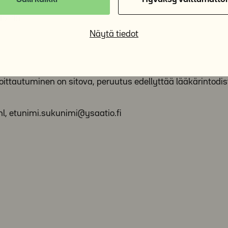
 15–18
Näytä tiedot
lmoittautuminen on sitova, peruutus edellyttää lääkärintodi
hl, etunimi.sukunimi@ysaatio.fi