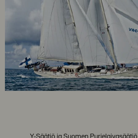
Y-Säätiö ja Suomen Purjelaivasäätiö 