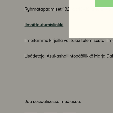
Ryhmätapaamiset 13.7. klo 15–18 ja 16.8. klo
Ilmoittautumislinkki
Ilmoitamme kirjeillä valituksi tulemisesta. I
Lisätietoja: Asukashallintopäällikkö Marja Da
Jaa sosiaalisessa mediassa: