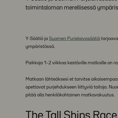
toimintaloman merellisessä ympäris
Y-Säätiö ja
Suomen Purjelaivasäätiö
tarjoava
ympäristössä.
Paikkoja 1–2 viikkoa kestäville matkoille on ra
Matkaan lähteäksesi et tarvitse aikaisempa
opettavat purjehdukseen liittyviä taitoja. Nu
pitää olla henkilökohtainen matkavakuutus.
The Tall Ships Race