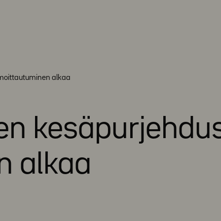
lmoittautuminen alkaa
en kesäpurjehdu
n alkaa