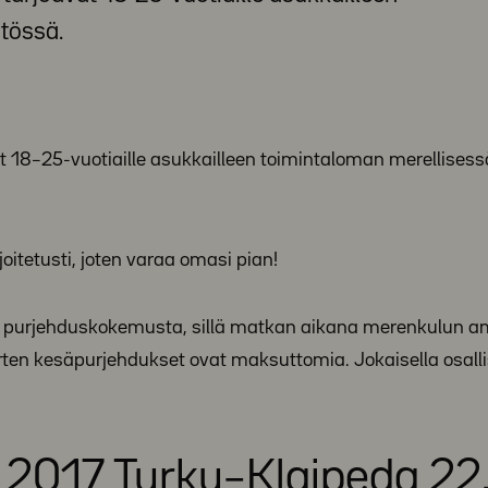
tössä.
t 18–25-vuotiaille asukkailleen toimintaloman merellisess
joitetusti, joten varaa omasi pian!
a purjehduskokemusta, sillä matkan aikana merenkulun a
orten kesäpurjehdukset ovat maksuttomia. Jokaisella osalli
 2017 Turku–Klaipeda 22.