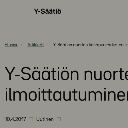
Siirry
Y-
suoraan
Säätiö
sisältöön
Etusivu
Artikkelit
Y-Säätiön nuorten kesäpurjehdusten i
Y-Säätiön nuort
ilmoittautumine
10.4.2017
Uutinen