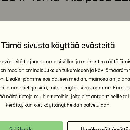
urjehduksen huumaa, kansainvälistä tunnelmaa vierailusat
u useita vuorokausia kestävästä matkapurjehdusosuudest
Tämä sivusto käyttää evästeitä
atamissa.
västeitä tarjoamamme sisällön ja mainosten räätälöimi
isen median ominaisuuksien tukemiseen ja kävijämäärä
 15-18
n. Lisäksi jaamme sosiaalisen median, mainosalan ja anal
illemme tietoja siitä, miten käytät sivustoamme. Kum
ehdus 28.8.–1.9.2017
ä näitä tietoja muihin tietoihin, joita olet antanut heille tai 
kerätty, kun olet käyttänyt heidän palvelujaan.
eissa. Purjehdimme päivisin ja vietämme mukavia hetkiä
sä ja luontokohteissa.
Salli kaikki
Hyväksy välttämättö