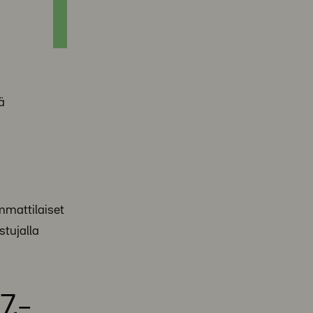
ä
mmattilaiset
stujalla
7.–