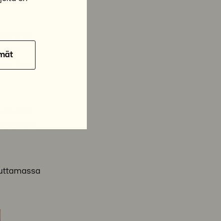
a aiemmin
eistön
mät
oo. Talon
sa on oma
 erilaisiin
teuttamassa