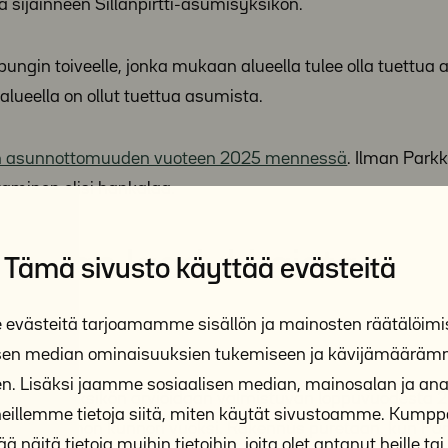
 sijainneen Sillanpirtti-asumisyksikön.
ungin toiveelle, jonka mukaan alueella tulee olla tuettua 
alueella on ollut tuettua asumista.
an asunnottomuuden vuoteen 2025 mennessä
. Ilman Parkk
taminen olisi hankalaa.
nnetaan laadukkaista
Tämä sivusto käyttää evästeitä
västeitä tarjoamamme sisällön ja mainosten räätälöimi
isen median ominaisuuksien tukemiseen ja kävijämäärä
n. Lisäksi jaamme sosiaalisen median, mainosalan ja anal
u ja asumisyksikön arvioidaan valmistuvan loppuvuodesta 
illemme tietoja siitä, miten käytät sivustoamme. Kum
ään sen huonon kunnon vuoksi. Rakennus puretaan, kun Par
ä näitä tietoja muihin tietoihin, joita olet antanut heille tai 