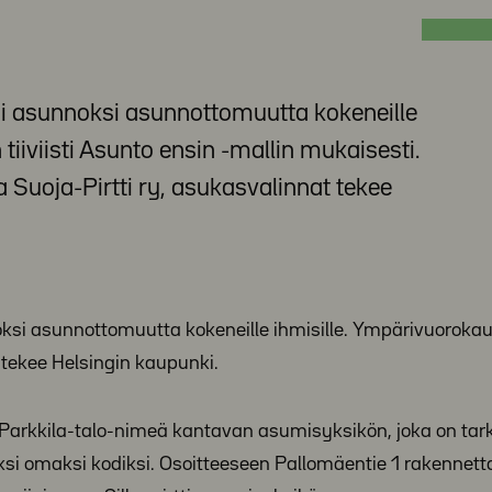
ksi asunnoksi asunnottomuutta kokeneille
tiiviisti Asunto ensin -mallin mukaisesti.
Suoja-Pirtti ry, asukasvalinnat tekee
oksi asunnottomuutta kokeneille ihmisille. Ympärivuorokau
 tekee Helsingin kaupunki.
Parkkila-talo-nimeä kantavan asumisyksikön, joka on tark
ksi omaksi kodiksi. Osoitteeseen Pallomäentie 1 rakennet