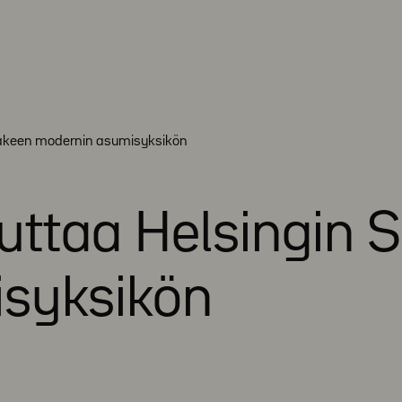
mäkeen modernin asumisyksikön
uttaa Helsingin 
syksikön