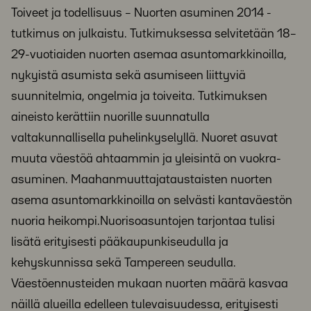
Toiveet ja todellisuus – Nuorten asuminen 2014 -
tutkimus on julkaistu. Tutkimuksessa selvitetään 18–
29-vuotiaiden nuorten asemaa asuntomarkkinoilla,
nykyistä asumista sekä asumiseen liittyviä
suunnitelmia, ongelmia ja toiveita. Tutkimuksen
aineisto kerättiin nuorille suunnatulla
valtakunnallisella puhelinkyselyllä. Nuoret asuvat
muuta väestöä ahtaammin ja yleisintä on vuokra-
asuminen. Maahanmuuttajataustaisten nuorten
asema asuntomarkkinoilla on selvästi kantaväestön
nuoria heikompi.Nuorisoasuntojen tarjontaa tulisi
lisätä erityisesti pääkaupunkiseudulla ja
kehyskunnissa sekä Tampereen seudulla.
Väestöennusteiden mukaan nuorten määrä kasvaa
näillä alueilla edelleen tulevaisuudessa, erityisesti