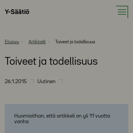
Siirry
Y-
suoraan
Säätiö
sisältöön
Etusivu
Artikkelit
Toiveet ja todellisuus
Toiveet ja todellisuus
26.1.2015
Uutinen
Huomioithan, että artikkeli on yli 11 vuotta
vanha