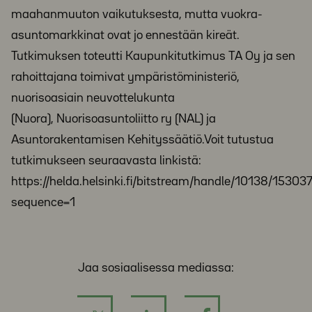
maahanmuuton vaikutuksesta, mutta vuokra-
asuntomarkkinat ovat jo ennestään kireät.
Tutkimuksen toteutti Kaupunkitutkimus TA Oy ja sen
rahoittajana toimivat ympäristöministeriö,
nuorisoasiain neuvottelukunta
(Nuora), Nuorisoasuntoliitto ry (NAL) ja
Asuntorakentamisen Kehityssäätiö.Voit tutustua
tutkimukseen seuraavasta linkistä:
https://helda.helsinki.fi/bitstream/handle/10138/1530
sequence=1
Jaa sosiaalisessa mediassa: