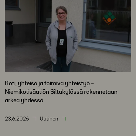
Koti, yhteisö ja toimiva yhteistyö –
Niemikotisäätiön Siltakylässä rakennetaan
arkea yhdessä
23.6.2026
Uutinen