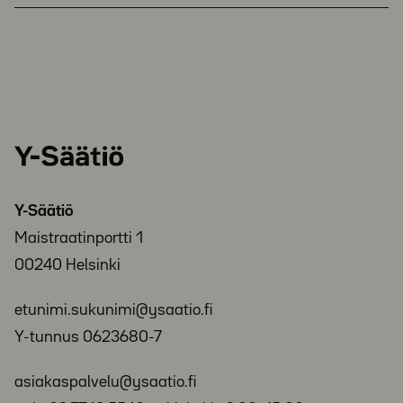
Y-
Säätiö
Y-Säätiö
Maistraatinportti 1
00240 Helsinki
etunimi.sukunimi@ysaatio.fi
Y-tunnus 0623680-7
asiakaspalvelu@ysaatio.fi