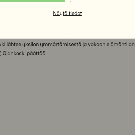
ronavuosien jäljiltä. Monessa yhteiskunnassa kaivataan
Näytä tiedot
sa asunnottomuuteen, jotta suunta saataisiin käännettyä
 toimia esimerkkimaana asunnottomuuden vähentämisessä
kki lähtee yksilön ymmärtämisestä ja vakaan elämäntila
’, Ojankoski päättää.