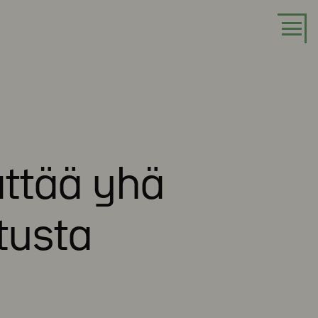
ättää yhä
tusta