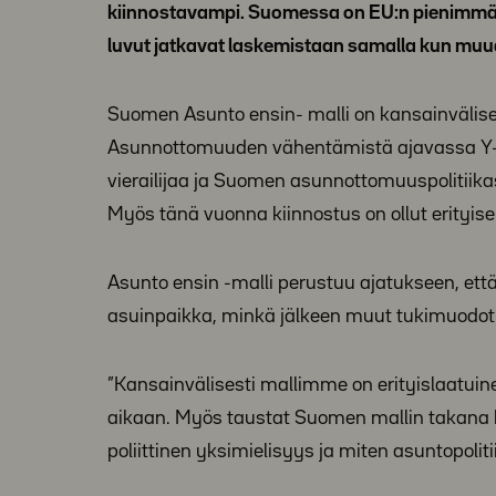
kiinnostavampi. Suomessa on EU:n pienimmät as
luvut jatkavat laskemistaan samalla kun muua
Suomen Asunto ensin- malli on kansainvälises
Asunnottomuuden vähentämistä ajavassa Y-Sä
vierailijaa ja Suomen asunnottomuuspolitiikas
Myös tänä vuonna kiinnostus on ollut erityise
Asunto ensin -malli perustuu ajatukseen, ett
asuinpaikka, minkä jälkeen muut tukimuodot 
”Kansainvälisesti mallimme on erityislaatuin
aikaan. Myös taustat Suomen mallin takana 
poliittinen yksimielisyys ja miten asuntopolit