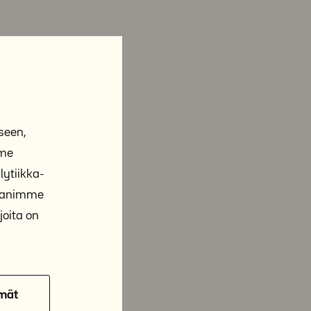
een. Hänen
seen,
tajaa eri
mme
ytiikka-
ppanimme
joita on
täminen.
en
hteiskunnan
mät