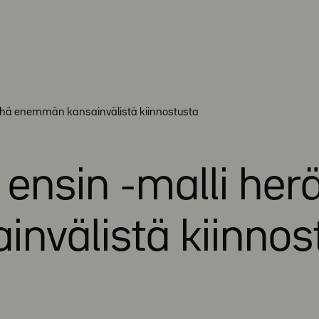
yhä enemmän kansainvälistä kiinnostusta
nsin -malli her
nvälistä kiinnos