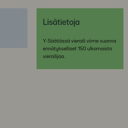
Lisätietoja
Y-Säätiössä vieraili viime vuonna
ennätykselliset 150 ulkomaista
vierailijaa.