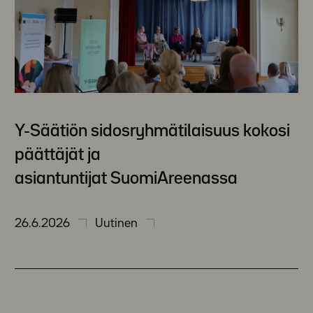
Y-Säätiön sidosryhmätilaisuus kokosi
päättäjät ja
asiantuntijat SuomiAreenassa
26.6.2026
Uutinen