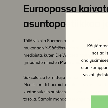
Euroopassa kaiva
asuntopolitiikkaa
Tällä viikolla Suomen asunnottomuuspolitiik
Käytämme e
mukanaan Y-Säätiössä vieraili saksalaisia ka
sosiaal
medioista, kuten Die Weltistä, Sternistä ja S
analysoimisee
ympäristöministeri
Maria Ohisalon
.
alan kumppane
voivat yhdistä
Saksalaisia toimittajia kiinnosti erityisesti
Moni kiinnitti huomiota ajatukseen asukkaid
kustannuksiin suhteessa siihen, kuinka pal
tasolla. Samoin mahdolliset ongelmatilanteet