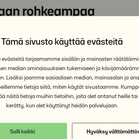
taan rohkeampaa
 ja asennemuutosta
Tämä sivusto käyttää evästeitä
kaan tutustui Saksan sisäministeri
Klara Geywitz
seuruein
västeitä tarjoamamme sisällön ja mainosten räätälöimi
nsanedustajia, virkamiehiä ja yhdeksän saksalaista toimit
isen median ominaisuuksien tukemiseen ja kävijämäärä
üddeutsche Zeitungista. Geywitz tapasi vierailullaan myös
n. Lisäksi jaamme sosiaalisen median, mainosalan ja anal
illemme tietoja siitä, miten käytät sivustoamme. Kum
ä näitä tietoja muihin tietoihin, joita olet antanut heille tai 
 Y-Säätiön asumisyksiköiden rahoitus ja tukimuotojen järjes
kerätty, kun olet käyttänyt heidän palvelujaan.
en integroimisesta yhteiskuntaan sekä talojen rakentamis
jon asunnottomuuden vähentämisellä säästetään rahaa y
 asumisyksiköissä kiinnostivat.
Salli kaikki
Hyväksy välttämättö