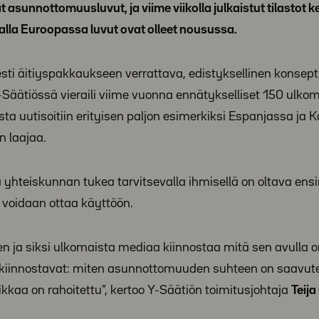
unnottomuusluvut, ja viime viikolla julkaistut tilastot ke
lla Euroopassa luvut ovat olleet nousussa.
ti äitiyspakkaukseen verrattava, edistyksellinen konsepti
ätiössä vieraili viime vuonna ennätykselliset 150 ulko
ta uutisoitiin erityisen paljon esimerkiksi Espanjassa ja
n laajaa.
ä yhteiskunnan tukea tarvitsevalla ihmisellä on oltava ens
voidaan ottaa käyttöön.
en ja siksi ulkomaista mediaa kiinnostaa mitä sen avulla 
kiinnostavat: miten asunnottomuuden suhteen on saavut
iikkaa on rahoitettu”, kertoo Y-Säätiön toimitusjohtaja
Teija