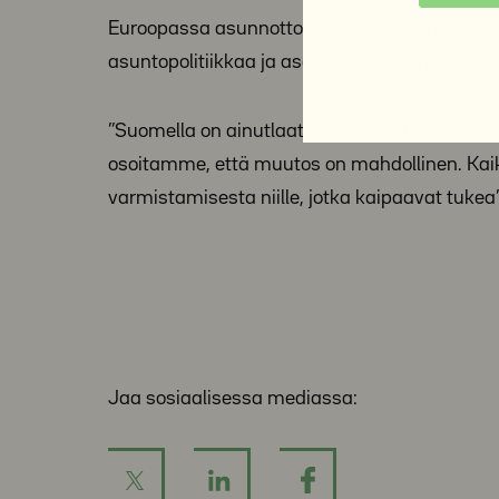
Euroopassa asunnottomuus on pahentunut ko
asuntopolitiikkaa ja asennemuutosta suhtees
’’Suomella on ainutlaatuinen mahdollisuus
osoitamme, että muutos on mahdollinen. Kai
varmistamisesta niille, jotka kaipaavat tukea’
Jaa sosiaalisessa mediassa: