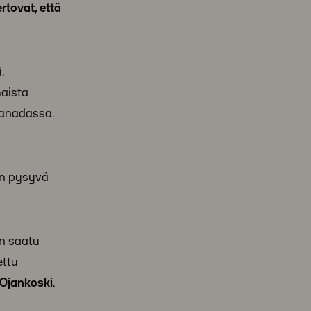
rtovat, että
.
maista
 Kanadassa.
in pysyvä
on saatu
ettu
 Ojankoski
.