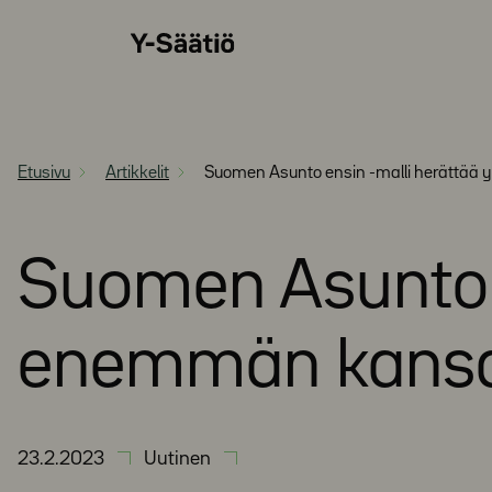
Siirry
Y-
suoraan
Säätiö
sisältöön
Etusivu
Artikkelit
Suomen Asunto ensin -malli herättää 
Suomen Asunto e
enemmän kansai
23.2.2023
Uutinen