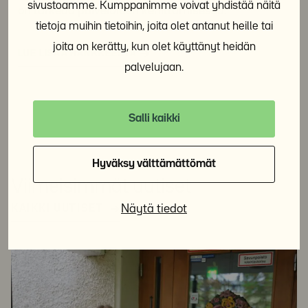
sivustoamme. Kumppanimme voivat yhdistää näitä
on tärkeää palveluiden kehittämisessä.
tietoja muihin tietoihin, joita olet antanut heille tai
joita on kerätty, kun olet käyttänyt heidän
LUE LISÄÄ HANKKEESTA
palvelujaan.
Salli kaikki
Hyväksy välttämättömät
Viimeisimmät uutiset
Näytä tiedot
KAIKKI UUTISET