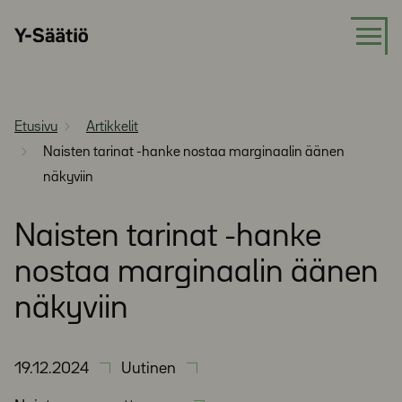
Siirry
Y-
suoraan
Säätiö
sisältöön
Etusivu
Artikkelit
Naisten tarinat -hanke nostaa marginaalin äänen
näkyviin
Naisten tarinat -hanke
nostaa marginaalin äänen
näkyviin
19.12.2024
Uutinen