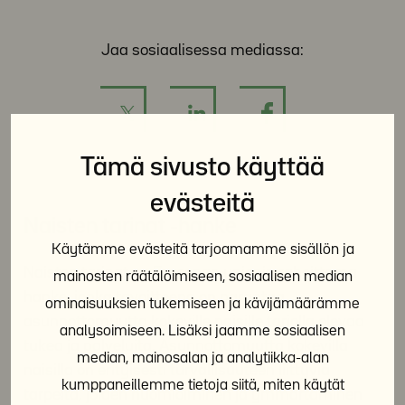
Jaa sosiaalisessa mediassa:
Tämä sivusto käyttää
evästeitä
Naisten tarinat -hanke
Käytämme evästeitä tarjoamamme sisällön ja
Naisten tarinat on Euroopan unionin rahoittama
mainosten räätälöimiseen, sosiaalisen median
hanke, jonka tavoitteena on parantaa
ominaisuuksien tukemiseen ja kävijämäärämme
asunnottomuutta kokeville naisille tarjolla olevaa
analysoimiseen. Lisäksi jaamme sosiaalisen
tukea ja palveluita. Asunnottomuutta kokevilla
median, mainosalan ja analytiikka-alan
naisilla on erityisesti turvallisuuteen liittyviä
kumppaneillemme tietoja siitä, miten käytät
tarpeita, joiden huomioiminen ja ymmärtäminen