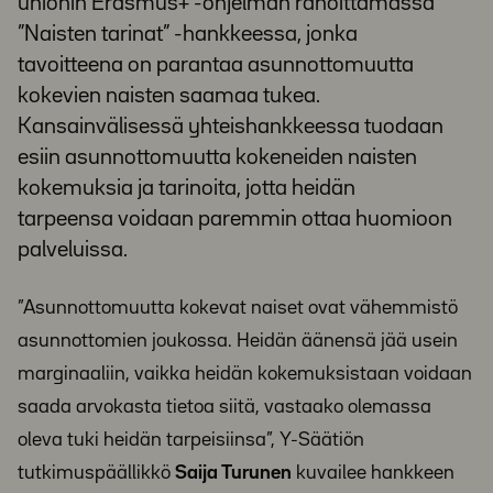
unionin Erasmus+ -ohjelman rahoittamassa
”Naisten tarinat” -hankkeessa, jonka
tavoitteena on parantaa asunnottomuutta
kokevien naisten saamaa tukea.
Kansainvälisessä yhteishankkeessa tuodaan
esiin asunnottomuutta kokeneiden naisten
kokemuksia ja tarinoita, jotta heidän
tarpeensa voidaan paremmin ottaa huomioon
palveluissa.
”Asunnottomuutta kokevat naiset ovat vähemmistö
asunnottomien joukossa. Heidän äänensä jää usein
marginaaliin, vaikka heidän kokemuksistaan voidaan
saada arvokasta tietoa siitä, vastaako olemassa
oleva tuki heidän tarpeisiinsa”, Y-Säätiön
tutkimuspäällikkö
Saija Turunen
kuvailee hankkeen