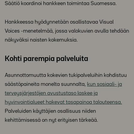
Säätiö koordinoi hankkeen toimintaa Suomessa.
Hankkeessa hyödynnetään osallistavaa Visual
Voices -menetelmää, jossa valokuvien avulla tehdään
näkyväksi naisten kokemuksia.
Kohti parempia palveluita
Asunnottomuutta kokevien tukipalveluihin kohdistuu
säästöpaineita monelta suunnalta,
kun sosiaali- ja
terveysjärjestöjen avustustaso laskee ja
hyvinvointialueet hakevat tasapainoa talouteensa.
Palveluiden käyttäjien osallisuus niiden
kehittämisessä on nyt erityisen tärkeää.