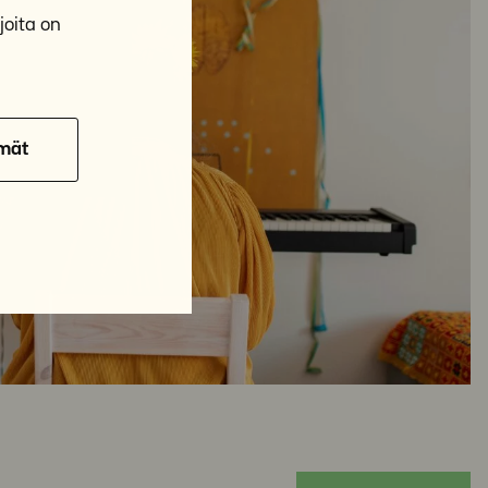
joita on
mät