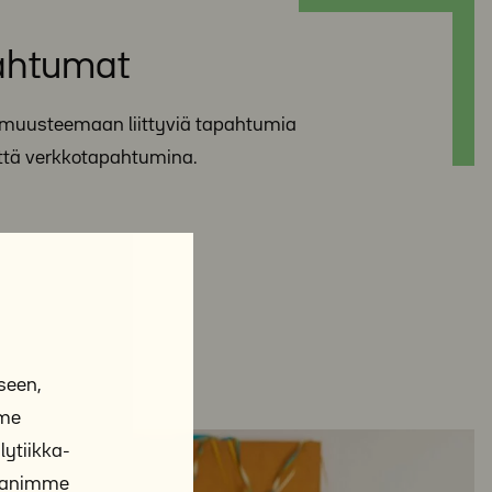
ahtumat
omuusteemaan liittyviä tapahtumia
ttä verkkotapahtumina.
seen,
mme
ytiikka-
ppanimme