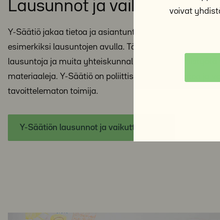
Lausunnot ja vaikuttaminen
voivat yhdistä
Y-Säätiö jakaa tietoa ja asiantuntemustaan päättäjille
esimerkiksi lausuntojen avulla. Tänne sivulle on koottu
lausuntoja ja muita yhteiskunnallista vaikuttamistyötä
materiaaleja. Y-Säätiö on poliittisesti sitoutumaton ja vo
tavoittelematon toimija.
Y-Säätiön lausunnot ja vaikuttaminen