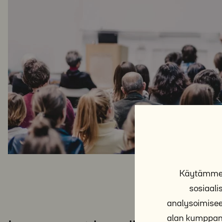
Käytämme e
sosiaal
analysoimisee
alan kumppane