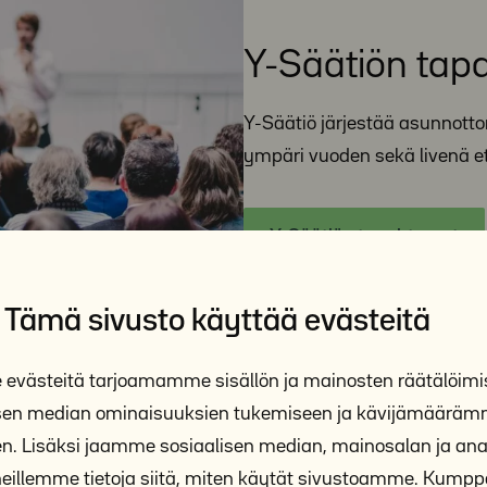
Y-Säätiön tap
Y-Säätiö järjestää asunnott
ympäri vuoden sekä livenä e
Y-Säätiön tapahtumat
Tämä sivusto käyttää evästeitä
västeitä tarjoamamme sisällön ja mainosten räätälöimi
isen median ominaisuuksien tukemiseen ja kävijämäärä
n. Lisäksi jaamme sosiaalisen median, mainosalan ja anal
illemme tietoja siitä, miten käytät sivustoamme. Kum