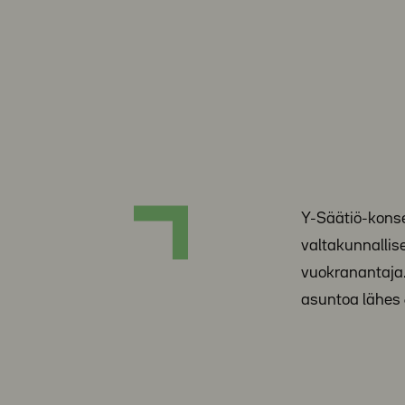
Y-Säätiö-kons
valtakunnallis
vuokranantaja
asuntoa lähes 