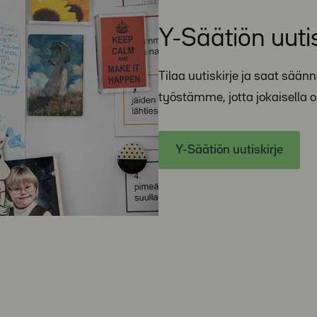
Y-Säätiön uutis
Tilaa uutiskirje ja saat sään
työstämme, jotta jokaisella o
Y-Säätiön uutiskirje