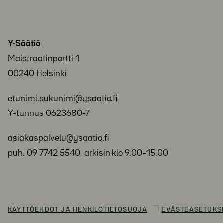
Y-Säätiö
Maistraatinportti 1
00240 Helsinki
etunimi.sukunimi@ysaatio.fi
Y-tunnus 0623680-7
asiakaspalvelu@ysaatio.fi
puh. 09 7742 5540, arkisin klo 9.00–15.00
KÄYTTÖEHDOT JA HENKILÖTIETOSUOJA
EVÄSTEASETUKS