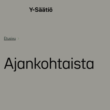
Siirry
Y-
suoraan
Säätiö
sisältöön
Etusivu
Ajankohtaista