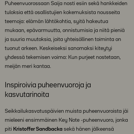
Puheenvuorossaan Saija nosti esiin sekä hankkeiden
tuloksia että osallistujien kokemuksista nousseita
teemoja: elämän lähtökohtia, syitä hakeutua
mukaan, epävarmuutta, onnistumisia ja niitä pieniä
ja suuria muutoksia, joita yhteisöllinen toiminta on
tuonut arkeen. Keskeiseksi sanomaksi kiteytyi
yhdessä tekemisen voima: Kun purjeet nostetaan,
meijän meri kantaa.
Inspiroivia puheenvuoroja ja
kasvutarinoita
Seikkailukasvatuspäivien muista puheenvuoroista jäi
mieleeni ensimmäinen Key Note -puheenvuoro, jonka
piti
Kristoffer Sandbacka
sekä hänen jälkeensä