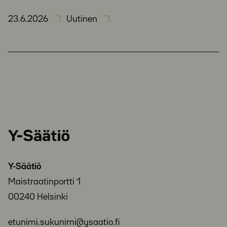
23.6.2026
Uutinen
Y-
Säätiö
Y-Säätiö
Maistraatinportti 1
00240 Helsinki
etunimi.sukunimi@ysaatio.fi