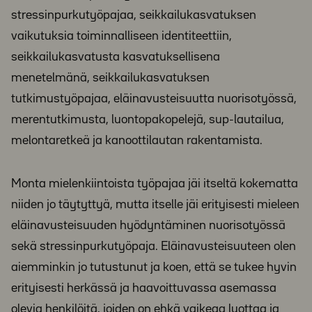
stressinpurkutyöpajaa, seikkailukasvatuksen
vaikutuksia toiminnalliseen identiteettiin,
seikkailukasvatusta kasvatuksellisena
menetelmänä, seikkailukasvatuksen
tutkimustyöpajaa, eläinavusteisuutta nuorisotyössä,
merentutkimusta, luontopakopelejä, sup-lautailua,
melontaretkeä ja kanoottilautan rakentamista.
Monta mielenkiintoista työpajaa jäi itseltä kokematta
niiden jo täytyttyä, mutta itselle jäi erityisesti mieleen
eläinavusteisuuden hyödyntäminen nuorisotyössä
sekä stressinpurkutyöpaja. Eläinavusteisuuteen olen
aiemminkin jo tutustunut ja koen, että se tukee hyvin
erityisesti herkässä ja haavoittuvassa asemassa
olevia henkilöitä, joiden on ehkä vaikeaa luottaa ja