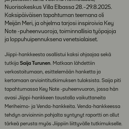
Nuorisokeskus Villa Elbassa 28.–29.8.2025.
Kaksipäiväisen tapahtuman teemana oli
Meijän Meri, ja ohjelma tarjosi inspiroivia Key
Note -puheenvuoroja, toiminnallisia työpajoja
ja loppuhuipennuksena venetsialaiset.
Jiippi-hankkeesta osallistui kaksi ohjaajaa sekä
tutkija
Saija Turunen
. Matkaan lähdettiin
verkostoitumaan, esittelemään hanketta ja
kertomaan arviointitutkimuksen tuloksista. Saija piti
tapahtumassa Key Note -puheenvuoron, jossa hän
avasi Jiippi-hankkeen taustalla vaikuttaneita
Meriheimo- ja Venda-hankkeita. Venda-hankkeessa
tehdyn arvioinnin pohjalta syntynyt raportti on ollut
tärkeä perusta myös Jiippiin liittyvälle tutkimukselle.