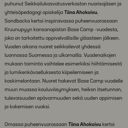
puhunut Seikkailukasvatusverkoston nuorisojäsen ja
yhteisöpedagogi opiskelija
Tiina Ahokoivu.
Sandbacka kertoi inspiroivassa puheenvuorossaan
Kruunupyyn kansanopiston Base Camp -vuodesta,
joka on tarkoitettu oppivelvollisille yläasteen jälkeen.
Vuoden aikana nuoret seikkailevat yhdessä
luonnossa Suomessa ja ulkomailla. Vuodenaikojen
mukaan toiminta vaihtelee esimerkiksi hiihtämisestä
ja lumikenkävaelluksesta kiipeilemiseen ja
koskimelontaan. Nuoret hakevat Base Camp vuodelle
muun muassa kouluväsymyksen, heikon itsetunnon,
tulevaisuuden epävarmuuden sekä uuden oppimisen
ja kokemisen vuoksi.
Omassa puheenvuorossaan
Tiina Ahokoivu
kertoi