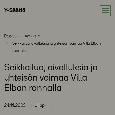
Siirry
Y-
suoraan
Säätiö
sisältöön
Etusivu
Artikkelit
Seikkailua, oivalluksia ja yhteisön voimaa Villa Elban
rannalla
Seikkailua, oivalluksia ja
yhteisön voimaa Villa
Elban rannalla
24.11.2025
Jiippi