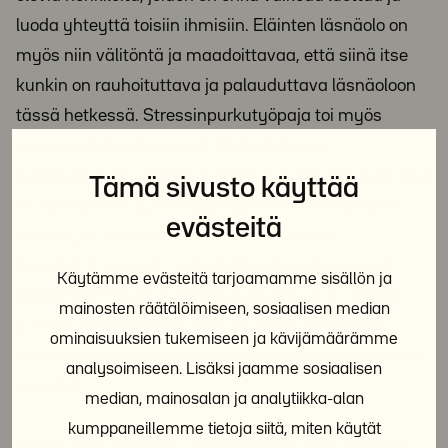
luoda yhteyttä toisiin ihmisiin. Eläinten läsnäolo on
myös niin välitöntä ja maadoittavaa, että siinä itse
kunkin on rauhoituttava ja palauduttava läsnäoloon
tässä hetkessä. Stressinpurkutyöpaja toi myös
arvokkaan muistutuksen tähän hetkeen,
hengitykseen ja omaan kehoon pysähtymisestä, joka
Tämä sivusto käyttää
on tärkeää niin työntekijän hyvinvoinnin kannalta
evästeitä
kuin myös osallistujien kanssa reissussa
maadoittamaan ja rauhoittamaan hektisenkin ja
Käytämme evästeitä tarjoamamme sisällön ja
toiminnan täyteisen päivän keskellä koko ryhmää.
mainosten räätälöimiseen, sosiaalisen median
Luonto- ja kehoyhteys ovat suuria hyvinvoinnin
ominaisuuksien tukemiseen ja kävijämäärämme
tukipilareita, joita on tärkeää vaalia kiireisenkin arjen
analysoimiseen. Lisäksi jaamme sosiaalisen
keskellä.
median, mainosalan ja analytiikka-alan
kumppaneillemme tietoja siitä, miten käytät