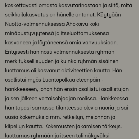
koskettavasti omasta kasvutarinastaan ja siitä, mitä
seikkailukasvatus on hänelle antanut. Käytyään
Nuotta-valmennuksessa Ahokoivu koki
minäpystyvyytensä ja itseluottamuksensa
kasvaneen ja löytäneensä omia vahvuuksiaan.
Erityisesti hän nosti valmennuksesta ryhmän
merkityksellisyyden ja kuinka ryhmän sisäinen
luottamus oli kasvanut aktiviteettien kautta. Hän
osallistui myös Luontopolkua eteenpäin -
hankkeeseen, johon hän ensin osallistui osallistujan
ja sen jälkeen vertaisohjaajan roolissa. Hankkeessa
hän tapasi samassa tilanteessa olevia nuoria ja sai
uusia kokemuksia mm. retkeilyn, melonnan ja
kiipeilyn kautta. Kokemusten jakamisen tärkeys,
luottamus ryhmään ja itseen tuli näkyväksi