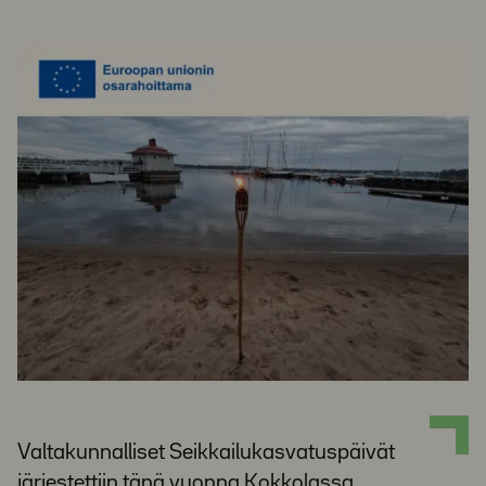
Valtakunnalliset Seikkailukasvatuspäivät
järjestettiin tänä vuonna Kokkolassa,