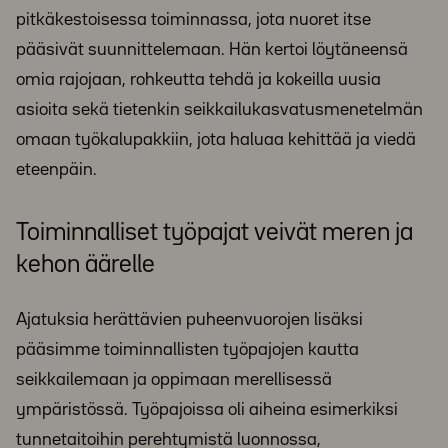
pitkäkestoisessa toiminnassa, jota nuoret itse
pääsivät suunnittelemaan. Hän kertoi löytäneensä
omia rajojaan, rohkeutta tehdä ja kokeilla uusia
asioita sekä tietenkin seikkailukasvatusmenetelmän
omaan työkalupakkiin, jota haluaa kehittää ja viedä
eteenpäin.
Toiminnalliset työpajat veivät meren ja
kehon äärelle
Ajatuksia herättävien puheenvuorojen lisäksi
pääsimme toiminnallisten työpajojen kautta
seikkailemaan ja oppimaan merellisessä
ympäristössä. Työpajoissa oli aiheina esimerkiksi
tunnetaitoihin perehtymistä luonnossa,