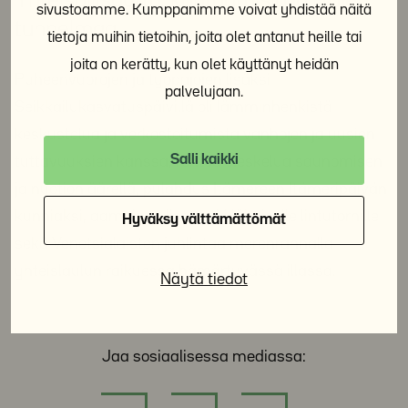
Yhteisöllisyyttä, kohtaamisia ja iltojen
sivustoamme. Kumppanimme voivat yhdistää näitä
tunnelmaa
tietoja muihin tietoihin, joita olet antanut heille tai
joita on kerätty, kun olet käyttänyt heidän
Puheenvuorojen ja työpajojen lisäksi
palvelujaan.
Seikkailukasvatuspäivillä oli lämminhenkistä
keskustelua ja verkostoitumista vanhojen ja uusien
Salli kaikki
tuttavuuksien kanssa, rentoa oleskelua saunomisen
ja nuotion äärellä, pulahdus Itämereen Itämeripäivän
kunniaksi, aamuinen linturetki läheiselle lintutornille
Hyväksy välttämättömät
sekä Venetsialaisten juhlintaa merenrannalla
yhteislaulun raikuessa hämärtyvässä illassa.
Näytä tiedot
Jaa sosiaalisessa mediassa: