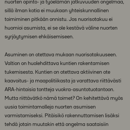
nuorten opinto- ja työelämän jatkuvuuden ongelmaa,
sillä ilman kotia ei muukaan yhteiskunnallinen
toimiminen pitkään onnistu. Jos nuorisotakuu ei
huomioi asumista, ei se ole kestävä väline nuorten
syrjäytymisen ehkäisemiseen.
Asuminen on otettava mukaan nuorisotakuuseen.
Valtion on huolehdittava kuntien rakentamisen
tukemisesta. Kuntien on otettava aktiivinen ote
kaavoitus- ja maapolitiikasta ja varattava riittävästi
ARA-hintaisia tontteja vuokra-asuntotuotantoon.
Mutta riittävätkö nämä toimet? On kehitettävä myös
uusia toimintamalleja nuorten asumisen
varmistamiseksi. Pitäisikö rakennuttamisen lisäksi
tehdä jotain muutakin että ongelma saataisiin