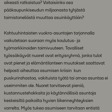
oikeasti ratkaistua? Voitaisiinko osa
pääkaupunkiseudun miljoonasta tyhjästä
toimistoneliöstä muuttaa asuinkäyttöön?
Kohtuuhintaisten vuokra-asuntojen tarjonnalla
vaikutetaan suoraan myös koulutus- ja
työmarkkinoiden toimivuuteen. Tavalliset
työssäkäyvät nuoret ovat erityisryhmä, jonka tulot
ovat pienet ja elämäntilanteen muutokset saattavat
helposti aiheuttaa asumisen kriisin kun
puskurirahastoa, vakituista työtä tai omaa asuntoa ei
useimmiten ole. Nuoret tarvitsevat pieniä,
kustannustehokkaita ja käytännöllisiä asuntoja
keskeisiltä paikoilta hyvien liikenneyhteyksien
varrelta. Myös tukea asumiseen tarvitaan entistä