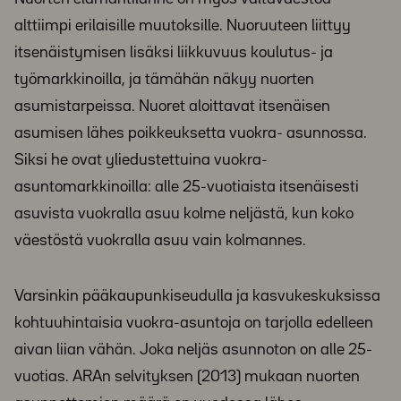
alttiimpi erilaisille muutoksille. Nuoruuteen liittyy
itsenäistymisen lisäksi liikkuvuus koulutus- ja
työmarkkinoilla, ja tämähän näkyy nuorten
asumistarpeissa. Nuoret aloittavat itsenäisen
asumisen lähes poikkeuksetta vuokra- asunnossa.
Siksi he ovat yliedustettuina vuokra-
asuntomarkkinoilla: alle 25-vuotiaista itsenäisesti
asuvista vuokralla asuu kolme neljästä, kun koko
väestöstä vuokralla asuu vain kolmannes.
Varsinkin pääkaupunkiseudulla ja kasvukeskuksissa
kohtuuhintaisia vuokra-asuntoja on tarjolla edelleen
aivan liian vähän. Joka neljäs asunnoton on alle 25-
vuotias. ARAn selvityksen (2013) mukaan nuorten