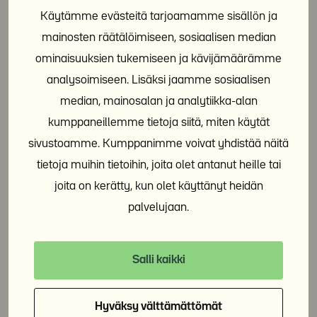
uudenvuodenaattona muuttaessaan Lintuvaaran
Käytämme evästeitä tarjoamamme sisällön ja
nuorisoasuntokohteeseen. Kunpa Nuorisotakuu
mainosten räätälöimiseen, sosiaalisen median
sisältäisi asuntotakuunkin. Ihmisarvoon kuuluu
ominaisuuksien tukemiseen ja kävijämäärämme
oikeus asuntoon, myös nuorilla. Nuorisotakuun
analysoimiseen. Lisäksi jaamme sosiaalisen
takaamaa työ-, opiskelu- tai kuntoutuspaikkaa on
median, mainosalan ja analytiikka-alan
aika mahdoton ottaa vastaan jos täytyy koko ajan
kumppaneillemme tietoja siitä, miten käytät
miettiä, missä viettää seuraavan yönsä. Kaikki lähtee
sivustoamme. Kumppanimme voivat yhdistää näitä
kotoa, myös tässä asiassa.
tietoja muihin tietoihin, joita olet antanut heille tai
joita on kerätty, kun olet käyttänyt heidän
kirjoittaja on Minna Vierikko, Nuorisoasuntoliiton
palvelujaan.
pääsihteeri
Salli kaikki
Jaa sosiaalisessa mediassa:
Hyväksy välttämättömät