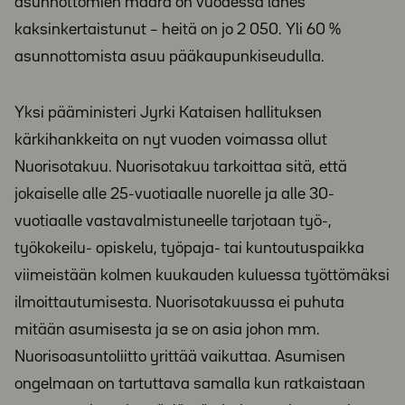
asunnottomien määrä on vuodessa lähes
kaksinkertaistunut – heitä on jo 2 050. Yli 60 %
asunnottomista asuu pääkaupunkiseudulla.
Yksi pääministeri Jyrki Kataisen hallituksen
kärkihankkeita on nyt vuoden voimassa ollut
Nuorisotakuu. Nuorisotakuu tarkoittaa sitä, että
jokaiselle alle 25-vuotiaalle nuorelle ja alle 30-
vuotiaalle vastavalmistuneelle tarjotaan työ-,
työkokeilu- opiskelu, työpaja- tai kuntoutuspaikka
viimeistään kolmen kuukauden kuluessa työttömäksi
ilmoittautumisesta. Nuorisotakuussa ei puhuta
mitään asumisesta ja se on asia johon mm.
Nuorisoasuntoliitto yrittää vaikuttaa. Asumisen
ongelmaan on tartuttava samalla kun ratkaistaan