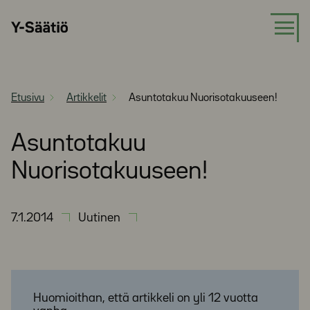
Siirry
Y-
suoraan
Säätiö
sisältöön
Etusivu
Artikkelit
Asuntotakuu Nuorisotakuuseen!
Asuntotakuu
Nuorisotakuuseen!
7.1.2014
Uutinen
Huomioithan, että artikkeli on yli 12 vuotta