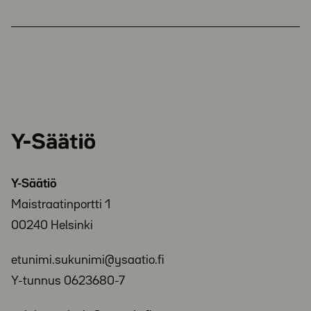
Y-
Säätiö
Y-Säätiö
Maistraatinportti 1
00240 Helsinki
etunimi.sukunimi@ysaatio.fi
Y-tunnus 0623680-7