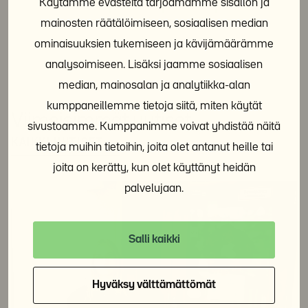
Käytämme evästeitä tarjoamamme sisällön ja
mainosten räätälöimiseen, sosiaalisen median
ominaisuuksien tukemiseen ja kävijämäärämme
analysoimiseen. Lisäksi jaamme sosiaalisen
median, mainosalan ja analytiikka-alan
kumppaneillemme tietoja siitä, miten käytät
Viimeisimmät uutiset
sivustoamme. Kumppanimme voivat yhdistää näitä
KAIKKI UUTISET
tietoja muihin tietoihin, joita olet antanut heille tai
joita on kerätty, kun olet käyttänyt heidän
palvelujaan.
Salli kaikki
Hyväksy välttämättömät