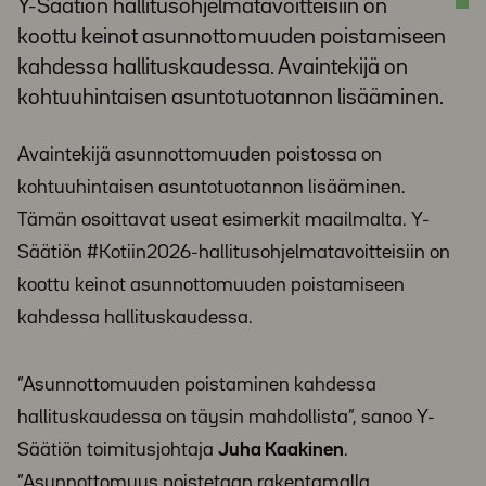
Y-Säätiön hallitusohjelmatavoitteisiin on
koottu keinot asunnottomuuden poistamiseen
kahdessa hallituskaudessa. Avaintekijä on
kohtuuhintaisen asuntotuotannon lisääminen.
Avaintekijä asunnottomuuden poistossa on
kohtuuhintaisen asuntotuotannon lisääminen.
Tämän osoittavat useat esimerkit maailmalta. Y-
Säätiön #Kotiin2026-hallitusohjelmatavoitteisiin on
koottu keinot asunnottomuuden poistamiseen
kahdessa hallituskaudessa.
”Asunnottomuuden poistaminen kahdessa
hallituskaudessa on täysin mahdollista”, sanoo Y-
Säätiön toimitusjohtaja
Juha Kaakinen
.
”Asunnottomuus poistetaan rakentamalla