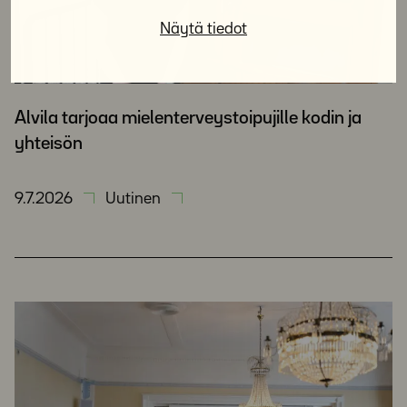
Näytä tiedot
Alvila tarjoaa mielenterveystoipujille kodin ja
yhteisön
9.7.2026
Uutinen