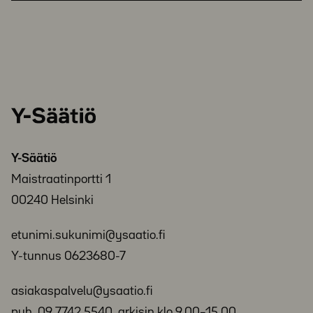
Y-
Säätiö
Y-Säätiö
Maistraatinportti 1
00240 Helsinki
etunimi.sukunimi@ysaatio.fi
Y-tunnus 0623680-7
asiakaspalvelu@ysaatio.fi
puh. 09 7742 5540, arkisin klo 9.00–15.00