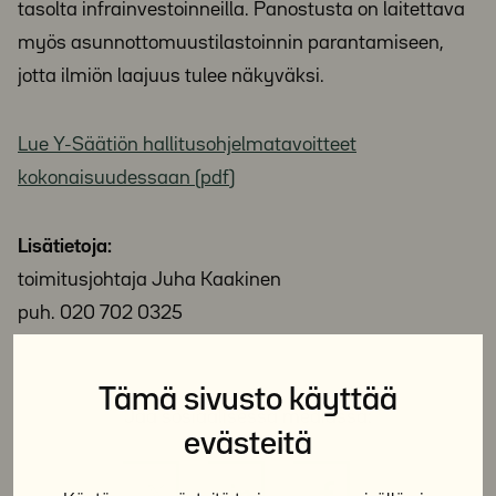
tasolta infrainvestoinneilla. Panostusta on laitettava
myös asunnottomuustilastoinnin parantamiseen,
jotta ilmiön laajuus tulee näkyväksi.
Lue Y-Säätiön hallitusohjelmatavoitteet
kokonaisuudessaan (pdf)
Lisätietoja:
toimitusjohtaja Juha Kaakinen
puh. 020 702 0325
Tämä sivusto käyttää
Jaa sosiaalisessa mediassa:
evästeitä