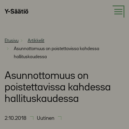
Siirry
Y-
suoraan
Säätiö
sisältöön
Etusivu
Artikkelit
Asunnottomuus on poistettavissa kahdessa
hallituskaudessa
Asunnottomuus on
poistettavissa kahdessa
hallituskaudessa
2.10.2018
Uutinen