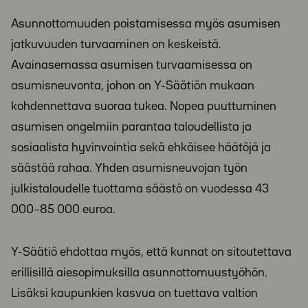
Asunnottomuuden poistamisessa myös asumisen
jatkuvuuden turvaaminen on keskeistä.
Avainasemassa asumisen turvaamisessa on
asumisneuvonta, johon on Y-Säätiön mukaan
kohdennettava suoraa tukea. Nopea puuttuminen
asumisen ongelmiin parantaa taloudellista ja
sosiaalista hyvinvointia sekä ehkäisee häätöjä ja
säästää rahaa. Yhden asumisneuvojan työn
julkistaloudelle tuottama säästö on vuodessa 43
000–85 000 euroa.
Y-Säätiö ehdottaa myös, että kunnat on sitoutettava
erillisillä aiesopimuksilla asunnottomuustyöhön.
Lisäksi kaupunkien kasvua on tuettava valtion