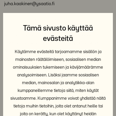
juha.kaakinen@ysaatio.fi
Y-Säätiö-konserni on Suomen suurin
Tämä sivusto käyttää
valtakunnallinen sosiaalisen asuntotuotannon tekijä
ja Asunto ensin -periaatteen puolestapuhuja.
evästeitä
Säätiöllä on yli 16 000 asuntoa ympäri Suomea.
Näistä ARA-tuettuja M2-vuokra-asuntoja on noin 10
Käytämme evästeitä tarjoamamme sisällön ja
000, loput ovat erityisryhmille tarkoitettuja Y-Koteja.
mainosten räätälöimiseen, sosiaalisen median
ominaisuuksien tukemiseen ja kävijämäärämme
analysoimiseen. Lisäksi jaamme sosiaalisen
median, mainosalan ja analytiikka-alan
Jaa sosiaalisessa mediassa:
kumppaneillemme tietoja siitä, miten käytät
sivustoamme. Kumppanimme voivat yhdistää näitä
tietoja muihin tietoihin, joita olet antanut heille tai
joita on kerätty, kun olet käyttänyt heidän