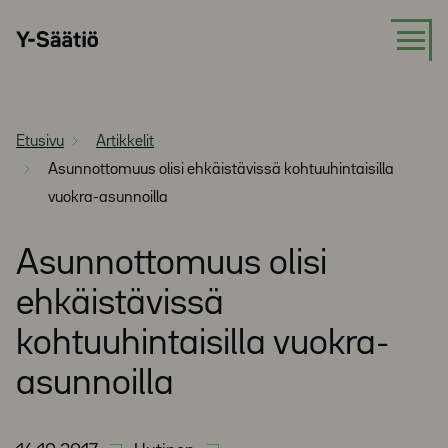
Siirry
Y-
suoraan
Säätiö
sisältöön
Etusivu
Artikkelit
Asunnottomuus olisi ehkäistävissä kohtuuhintaisilla
vuokra-asunnoilla
Asunnottomuus olisi
ehkäistävissä
kohtuuhintaisilla vuokra-
asunnoilla