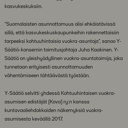
kasvukeskuksiin.
”Suomalaisten asunnottomuus olisi ehkäistävissä
sillä, että kasvukeskuskaupunkeihin rakennettaisiin
tarpeeksi kohtuuhintaisia vuokra-asuntoja”, sanoo Y-
Säätiö-konsernin toimitusjohtaja Juha Kaakinen. Y-
Säätiö on yleishyödyllinen vuokra-asuntotoimija, joka
tunnetaan erityisesti asunnottomuuden
vähentämiseen tähtäävästä työstään.
Y-Säätiö selvitti yhdessä Kohtuuhintaisen vuokra-
asumisen edistäjät (Kova) ry:n kanssa
kuntavaaliehdokkaiden näkemyksiä vuokra-
asumisesta keväällä 2017.