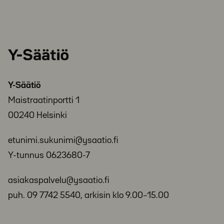
Y-
Säätiö
Y-Säätiö
Maistraatinportti 1
00240 Helsinki
etunimi.sukunimi@ysaatio.fi
Y-tunnus 0623680-7
asiakaspalvelu@ysaatio.fi
puh. 09 7742 5540, arkisin klo 9.00–15.00