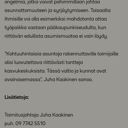
ongelmia, jotka voivat pahimmillaan johtaa
asunnottomuuteen ja syrjäytymiseen. Toisaalta
ihmisille voi olla esimerkiksi mahdotonta ottaa
työpaikka vastaan pääkaupunkiseudulta, kun
riittävän edullista asumismuotoa ei vain löydy.
”Kohtuuhintaisia asuntoja rakennuttaville toimijoille
olisi luovutettava riittävästi tontteja
kasvukeskuksista. Tässä valtio ja kunnat ovat
avainasemassa”, Juha Kaakinen sanoo.
Lisätietoja:
Toimitusjohtaja Juha Kaakinen
puh. 09 7742 5510