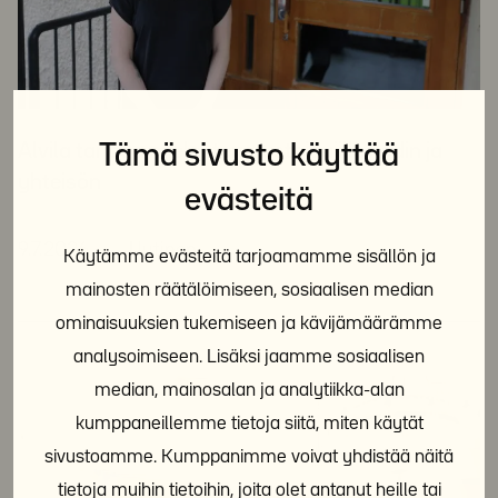
Alvila tarjoaa mielenterveystoipujille kodin ja
Tämä sivusto käyttää
yhteisön
evästeitä
9.7.2026
Uutinen
Käytämme evästeitä tarjoamamme sisällön ja
mainosten räätälöimiseen, sosiaalisen median
ominaisuuksien tukemiseen ja kävijämäärämme
analysoimiseen. Lisäksi jaamme sosiaalisen
median, mainosalan ja analytiikka-alan
kumppaneillemme tietoja siitä, miten käytät
sivustoamme. Kumppanimme voivat yhdistää näitä
tietoja muihin tietoihin, joita olet antanut heille tai