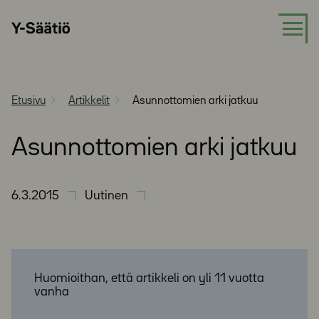
Siirry
Y-
suoraan
Säätiö
sisältöön
Etusivu
Artikkelit
Asunnottomien arki jatkuu
Asunnottomien arki jatkuu
6.3.2015
Uutinen
Huomioithan, että artikkeli on yli 11 vuotta
vanha