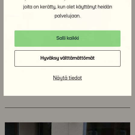
joita on kerätty, kun olet käyttänyt heidän
palvelujaan.
Salli kaikki
Hyväksy välttämättömät
Y-Säätiön sidosryhmätilaisuus kokosi päättäjät
ja asiantuntijat SuomiAreenassa
Näytä tiedot
26.6.2026
Uutinen