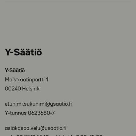
Y-
Säätiö
Y-Säätiö
Maistraatinportti 1
00240 Helsinki
etunimi.sukunimi@ysaatio.fi
Y-tunnus 0623680-7
asiakaspalvelu@ysaatio.fi