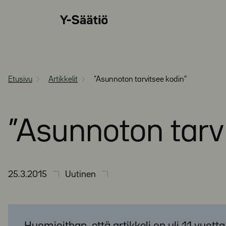
Siirry
Y-
suoraan
Säätiö
sisältöön
Etusivu
Artikkelit
”Asunnoton tarvitsee kodin”
”Asunnoton tarv
25.3.2015
Uutinen