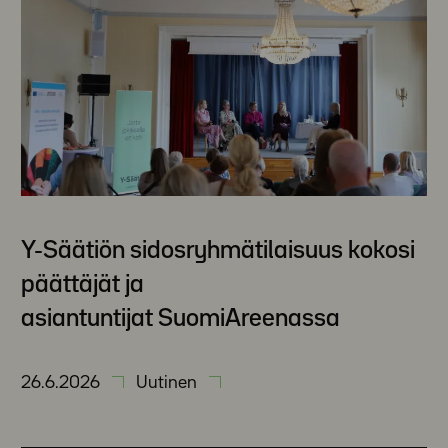
Y-Säätiön sidosryhmätilaisuus kokosi
päättäjät ja
asiantuntijat SuomiAreenassa
26.6.2026
Uutinen