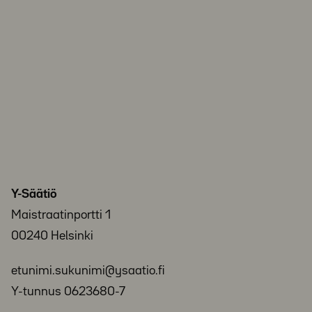
Y-Säätiö
Maistraatinportti 1
00240 Helsinki
etunimi.sukunimi@ysaatio.fi
Y-tunnus 0623680-7