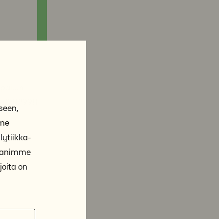
lpailun
me/282998-
seen,
mme
ytiikka-
ppanimme
joita on