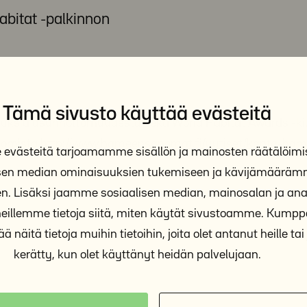
abitat -palkinnon
Tämä sivusto käyttää evästeitä
tuksia asunnottomuudesta sekä World Habitat Awards -ki
nomista
http://www.hameensanomat.fi/uutiset/kanta-ha
västeitä tarjoamamme sisällön ja mainosten räätälöimi
isen median ominaisuuksien tukemiseen ja kävijämäärä
n. Lisäksi jaamme sosiaalisen median, mainosalan ja anal
illemme tietoja siitä, miten käytät sivustoamme. Kum
ä näitä tietoja muihin tietoihin, joita olet antanut heille tai 
kerätty, kun olet käyttänyt heidän palvelujaan.