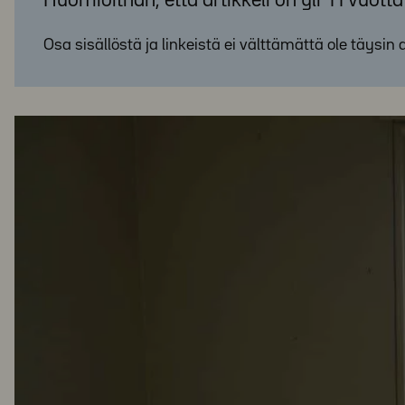
Huomioithan, että artikkeli on yli 11 vuott
Osa sisällöstä ja linkeistä ei välttämättä ole täysin 