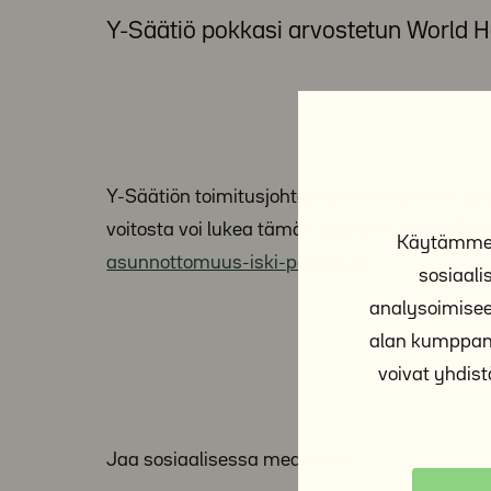
Y-Säätiö pokkasi arvostetun World H
Y-Säätiön toimitusjohtaja Juha Kaakisen aja
voitosta voi lukea tämän päivän Hämeen Sa
Käytämme e
asunnottomuus-iski-perheisiin
sosiaal
analysoimisee
alan kumppane
voivat yhdistä
Jaa sosiaalisessa mediassa: