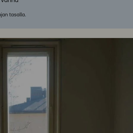
a vanha
ajan tasalla.