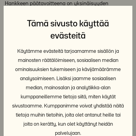
Hankkeen päätavoitteena on yksinäisyyden
vähentäminen. Hankkeen työntekijät tapaavat
yksinäisyyttä kokevia ja suunnittelevat heidän
Tämä sivusto käyttää
kanssaan mielekästä tekemistä, tutustuvat erilaisiin
evästeitä
toimintoihin sekä harrastuksiin ja tukevat näihin
kiinnittymisessä.
Käytämme evästeitä tarjoamamme sisällön ja
mainosten räätälöimiseen, sosiaalisen median
Toiveenamme on, että toimintaan osallistuvat
ominaisuuksien tukemiseen ja kävijämäärämme
kokevat sosiaalisten verkostojensa, voimavarojensa
analysoimiseen. Lisäksi jaamme sosiaalisen
sekä elämänsä merkityksellisyyden lisääntyvän.
median, mainosalan ja analytiikka-alan
kumppaneillemme tietoja siitä, miten käytät
Tavoitteemme on, että hankkeeseen osallistuvat
sivustoamme. Kumppanimme voivat yhdistää näitä
kokisivat yksinäisyytensä vähentyvän, ja saavat
tietoja muihin tietoihin, joita olet antanut heille tai
tilalle tunteen siitä, että he ovat yksi meistä.
joita on kerätty, kun olet käyttänyt heidän
palvelujaan.