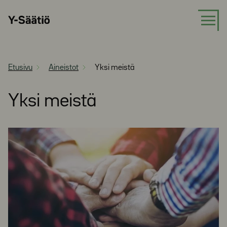
Siirry
Y-
suoraan
Säätiö
sisältöön
Etusivu
Aineistot
Yksi meistä
Yksi meistä