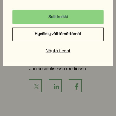
Lue lisää Yksi meistä -hankkeen sivuilta
Salli kaikki
Yhteyshenkilöt:
Hyväksy välttämättömät
Erityissuunnittelija
Maria Degerman,
puh. 020 7020
264
Näytä tiedot
Jaa sosiaalisessa mediassa: