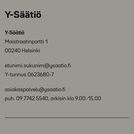
Y-
Säätiö
Y-Säätiö
Maistraatinportti 1
00240 Helsinki
etunimi.sukunimi@ysaatio.fi
Y-tunnus 0623680-7
asiakaspalvelu@ysaatio.fi
puh. 09 7742 5540, arkisin klo 9.00–15.00