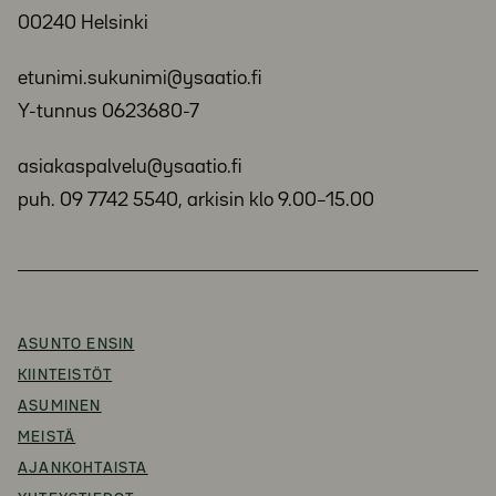
00240 Helsinki
etunimi.sukunimi@ysaatio.fi
Y-tunnus 0623680-7
asiakaspalvelu@ysaatio.fi
puh. 09 7742 5540, arkisin klo 9.00–15.00
ASUNTO ENSIN
KIINTEISTÖT
ASUMINEN
MEISTÄ
AJANKOHTAISTA