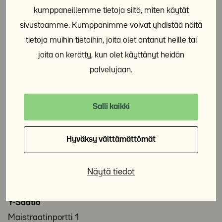
kumppaneillemme tietoja siitä, miten käytät
kanssa.
sivustoamme. Kumppanimme voivat yhdistää näitä
tietoja muihin tietoihin, joita olet antanut heille tai
joita on kerätty, kun olet käyttänyt heidän
Jaa sosiaalisessa mediassa:
palvelujaan.
Salli kaikki
Hyväksy välttämättömät
Näytä tiedot
Y-
Säätiö
Y-Säätiö
Maistraatinportti 1