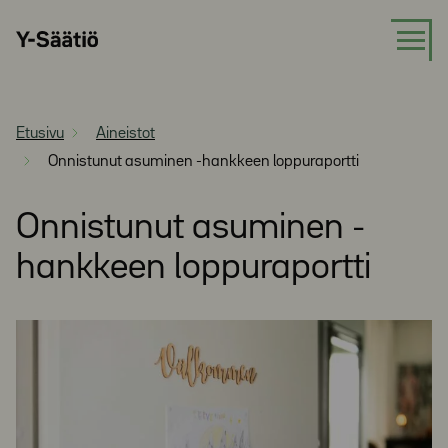
Siirry
Y-
suoraan
Säätiö
sisältöön
Etusivu
Aineistot
Onnistunut asuminen -hankkeen loppuraportti
Onnistunut asuminen -
hankkeen loppuraportti