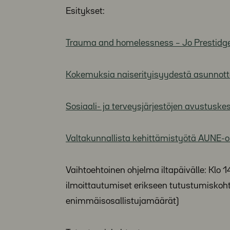
Esitykset:
Trauma and homelessness – Jo Prestidg
Kokemuksia naiserityisyydestä asunnot
Sosiaali- ja terveysjärjestöjen avustus
Valtakunnallista kehittämistyötä AUNE-o
Vaihtoehtoinen ohjelma iltapäivälle: Klo
ilmoittautumiset erikseen tutustumiskoht
enimmäisosallistujamäärät)