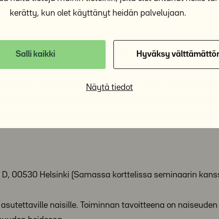
kerätty, kun olet käyttänyt heidän palvelujaan.
Salli kaikki
Hyväksy välttämättö
elsinki (Samassa korttelissa seminaarin kanssa)
to Ensin
-periaatteella. Auroratalo on toisille loppuelämän ko
Näytä tiedot
 Avuntarpeeseen katsomatta kunnioitamme asukkaan kä
rustuu toistaiseksi voimassa olevaan vuokrasopimuksee
0 D, 00530 Helsinki (Samassa korttelissa seminaarin kans
i asutettaville naisille. Toiminnan tavoitteena on naiseude