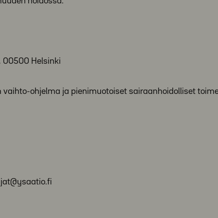
muuden hoidossa.
, 00500 Helsinki
n vaihto-ohjelma ja pienimuotoiset sairaanhoidolliset toime
jat@ysaatio.fi