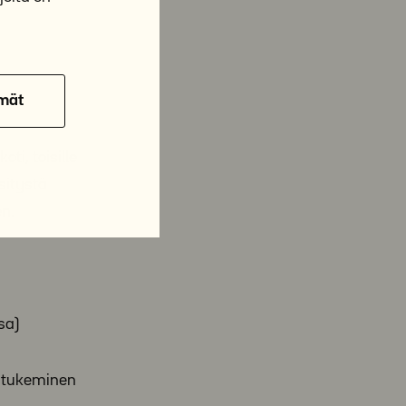
mät
ti, toisille
sitystä
n.
sa)
n tukeminen