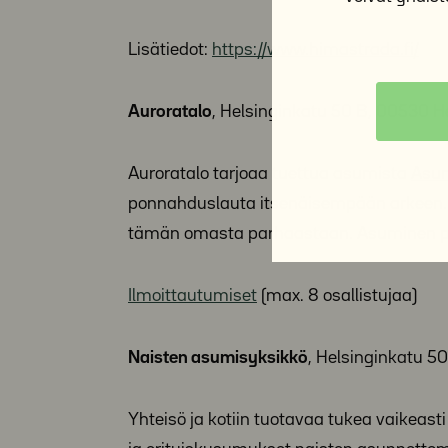
Lisätiedot:
https://www.himastrada.fi/
Auroratalo
, Helsinginkatu 50 B, 00530 H
Auroratalo tarjoaa tuettua asumista
Asun
ponnahduslauta itsenäisempään arkeen.
tämän omasta parhaastaan. Asuminen pe
Ilmoittautumiset
(max. 8 osallistujaa)
Naisten asumisyksikkö
, Helsinginkatu 5
Yhteisö ja kotiin tuotavaa tukea vaikeast