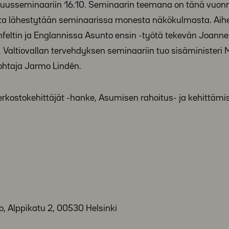
muusseminaariin 16.10. Seminaarin teemana on tänä vuon
a lähestytään seminaarissa monesta näkökulmasta. Aih
feltin ja Englannissa Asunto ensin -työtä tekevän Joanne
. Valtiovallan tervehdyksen seminaariin tuo sisäministeri 
ohtaja Jarmo Lindén.
erkostokehittäjät -hanke, Asumisen rahoitus- ja kehittäm
, Alppikatu 2, 00530 Helsinki