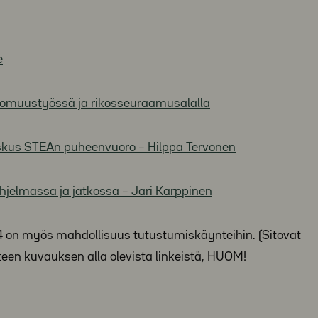
e
tomuustyössä ja rikosseuraamusalalla
keskus STEAn puheenvuoro – Hilppa Tervonen
hjelmassa ja jatkossa – Jari Karppinen
 14 on myös mahdollisuus tutustumiskäynteihin. (Sitovat
een kuvauksen alla olevista linkeistä, HUOM!