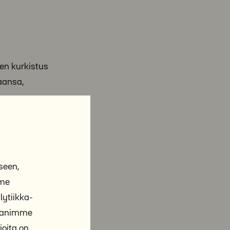
nen kurkistus
aansa,
elsinki
isen tipin
seen,
 noin 10
mme
ytiikka-
ppanimme
joita on