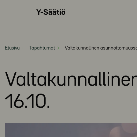
Siirry
Y-
suoraan
Säätiö
sisältöön
Etusivu
Tapahtumat
Valtakunnallinen asunnottomuusse
Valtakunnallin
16.10.