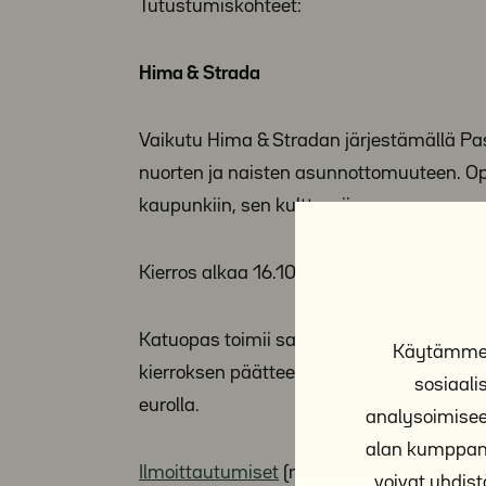
Tutustumiskohteet:
Hima & Strada
Vaikutu Hima & Stradan järjestämällä Pasi
nuorten ja naisten asunnottomuuteen. Opp
kaupunkiin, sen kulttuuriin.
Kierros alkaa 16.10. klo 14.30 ja kestää 
Katuopas toimii samalla periaatteella kui
Käytämme e
kierroksen päätteeksi. Keskimäärin jokain
sosiaal
eurolla.
analysoimisee
alan kumppane
Ilmoittautumiset
(max. 20 osallistujaa)
voivat yhdistä