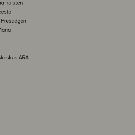
na naisten
eesta
 Prestidgen
Maria
iskeskus ARA