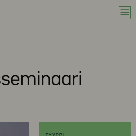
sseminaari
TYYPPI