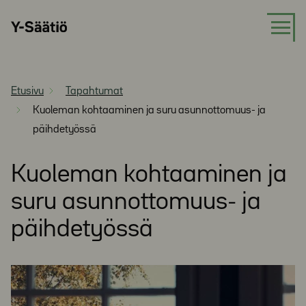
Siirry
Y-
suoraan
Säätiö
sisältöön
Etusivu
Tapahtumat
Kuoleman kohtaaminen ja suru asunnottomuus- ja
päihdetyössä
Kuoleman kohtaaminen ja
suru asunnottomuus- ja
päihdetyössä