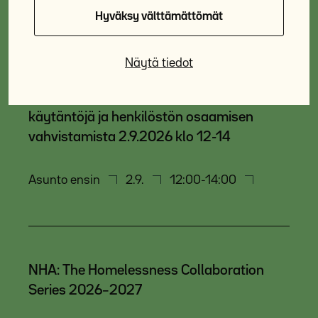
Hyväksy välttämättömät
Näytä tiedot
Koulutus: Asunto ensin paikallisessa
toimintaympäristössä – tutkimustietoa,
käytäntöjä ja henkilöstön osaamisen
vahvistamista 2.9.2026 klo 12-14
Asunto ensin
2.9.
12:00-14:00
NHA: The Homelessness Collaboration
Series 2026–2027