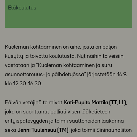
Etäkoulutus
Kuoleman kohtaaminen on aihe, josta on paljon
kysytty ja toivottu koulutusta. Nyt näihin toiveisiin
vastataan ja ”Kuoleman kohtaaminen ja suru
asunnottomuus- ja päihdetyössä” järjestetään 16.9.
klo 12.30-16.30.
Päivän vetäjinä toimivat
Kati-Pupita Mattila (TT, LL)
,
joka on suorittanut palliatiivisen lääketieteen
erityispätevyyden ja toimii saattohoidon lääkärinä
sekä
Jenni Tuulensuu (TM)
, joka toimii Sininauhaliiton