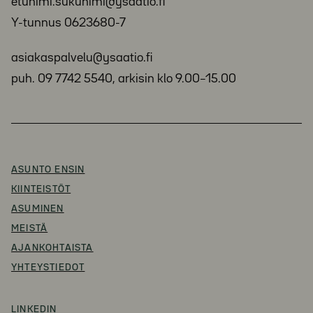
etunimi.sukunimi@ysaatio.fi
Y-tunnus 0623680-7
asiakaspalvelu@ysaatio.fi
puh. 09 7742 5540, arkisin klo 9.00–15.00
ASUNTO ENSIN
KIINTEISTÖT
ASUMINEN
MEISTÄ
AJANKOHTAISTA
YHTEYSTIEDOT
LINKEDIN