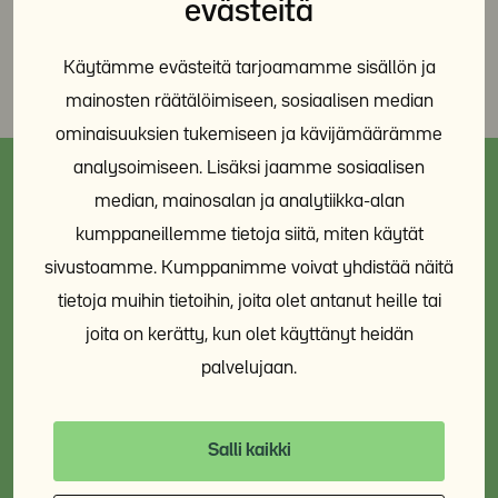
evästeitä
Käytämme evästeitä tarjoamamme sisällön ja
mainosten räätälöimiseen, sosiaalisen median
ominaisuuksien tukemiseen ja kävijämäärämme
analysoimiseen. Lisäksi jaamme sosiaalisen
median, mainosalan ja analytiikka-alan
Tapahtumat
kumppaneillemme tietoja siitä, miten käytät
sivustoamme. Kumppanimme voivat yhdistää näitä
KAIKKI TAPAHTUMAT
tietoja muihin tietoihin, joita olet antanut heille tai
joita on kerätty, kun olet käyttänyt heidän
Koulutus: Naiserityinen työote
palvelujaan.
asumissosiaalisessa työssä 19.8.2026 klo
12-15
Salli kaikki
Asunto ensin
19.8.
12:00-15:00