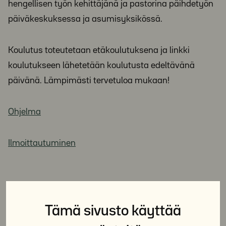
hengellisen työn kehittäjänä ja pastorina päihdetyön
päiväkeskuksessa ja asumisyksikössä.
Koulutus toteutetaan etäkoulutuksena ja linkki
koulutukseen lähetetään koulutusta edeltävänä
päivänä. Lämpimästi tervetuloa mukaan!
Ohjelma
Ilmoittautuminen
Jaa sosiaalisessa mediassa:
Tämä sivusto käyttää