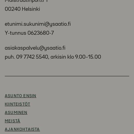
Maistraatinportti 1
00240 Helsinki
etunimi.sukunimi@ysaatio.fi
Y-tunnus 0623680-7
asiakaspalvelu@ysaatio.fi
puh. 09 7742 5540, arkisin klo 9.00–15.00
ASUNTO ENSIN
KIINTEISTÖT
ASUMINEN
MEISTÄ
AJANKOHTAISTA