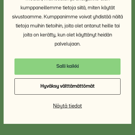
kumppaneillemme tietoja siitä, miten käytät
sivustoamme. Kumppanimme voivat yhdistää näitä
Asunto ensin
19.8.
12:00-15:00
tietoja muihin tietoihin, joita olet antanut heille tai
joita on kerätty, kun olet käyttänyt heidän
palvelujaan.
Koulutus: Asunto ensin paikallisessa
toimintaympäristössä – tutkimustietoa,
Salli kaikki
käytäntöjä ja henkilöstön osaamisen
vahvistamista 2.9.2026 klo 12-14
Hyväksy välttämättömät
Asunto ensin
2.9.
12:00-14:00
Näytä tiedot