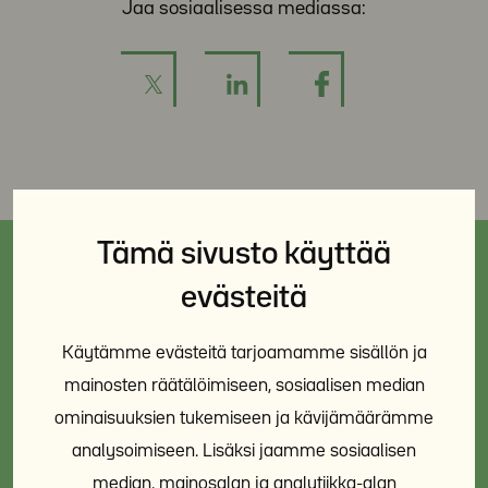
Jaa sosiaalisessa mediassa:
Tämä sivusto käyttää
evästeitä
Tapahtumat
KAIKKI TAPAHTUMAT
Käytämme evästeitä tarjoamamme sisällön ja
mainosten räätälöimiseen, sosiaalisen median
ominaisuuksien tukemiseen ja kävijämäärämme
Koulutus: Naiserityinen työote
analysoimiseen. Lisäksi jaamme sosiaalisen
asumissosiaalisessa työssä 19.8.2026 klo
median, mainosalan ja analytiikka-alan
12-15