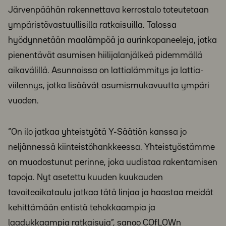
Järvenpäähän rakennettava kerrostalo toteutetaan
ympäristövastuullisilla ratkaisuilla. Talossa
hyödynnetään maalämpöä ja aurinkopaneeleja, jotka
pienentävät asumisen hiilijalanjälkeä pidemmällä
aikavälillä. Asunnoissa on lattialämmitys ja lattia­
viilennys, jotka lisäävät asumismukavuutta ympäri
vuoden.
“On ilo jatkaa yhteistyötä Y-Säätiön kanssa jo
neljännessä kiinteistöhankkeessa. Yhteistyöstämme
on muodostunut perinne, joka uudistaa rakentamisen
tapoja. Nyt asetettu kuuden kuukauden
tavoiteaikataulu jatkaa tätä linjaa ja haastaa meidät
kehittämään entistä tehokkaampia ja
laadukkaampia ratkaisuja”, sanoo COfLOWn