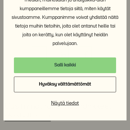
median, mainosalan ja analytiikka-alan
alueen uusista ja viihtyisistä vuokra-asunnoista.
kumppaneillemme tietoja siitä, miten käytät
sivustoamme. Kumppanimme voivat yhdistää näitä
tietoja muihin tietoihin, joita olet antanut heille tai
Jaa sosiaalisessa mediassa:
joita on kerätty, kun olet käyttänyt heidän
palvelujaan.
Salli kaikki
Hyväksy välttämättömät
Näytä tiedot
Uusimmat rakennushankkeet
KAIKKI UUTISET