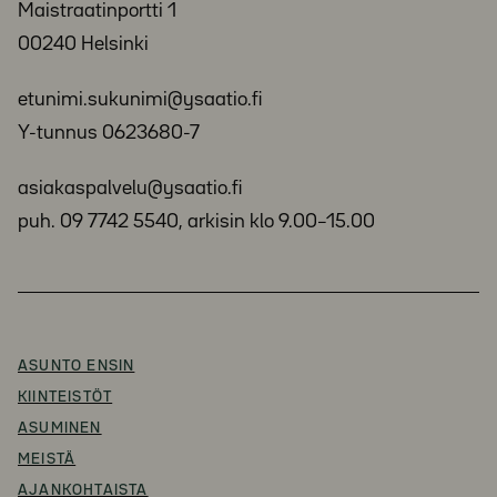
Maistraatinportti 1
00240 Helsinki
etunimi.sukunimi@ysaatio.fi
Y-tunnus 0623680-7
asiakaspalvelu@ysaatio.fi
puh. 09 7742 5540, arkisin klo 9.00–15.00
ASUNTO ENSIN
KIINTEISTÖT
ASUMINEN
MEISTÄ
AJANKOHTAISTA