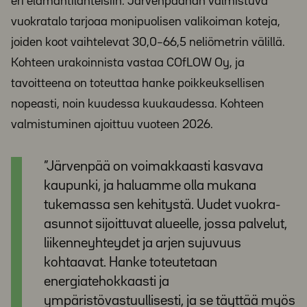
eri elämäntilanteisiin. Järvenpäähän valmistuva
vuokratalo tarjoaa monipuolisen valikoiman koteja,
joiden koot vaihtelevat 30,0–66,5 neliömetrin välillä.
Kohteen urakoinnista vastaa COfLOW Oy, ja
tavoitteena on toteuttaa hanke poikkeuksellisen
nopeasti, noin kuudessa kuukaudessa. Kohteen
valmistuminen ajoittuu vuoteen 2026.
”Järvenpää on voimakkaasti kasvava
kaupunki, ja haluamme olla mukana
tukemassa sen kehitystä. Uudet vuokra-
asunnot sijoittuvat alueelle, jossa palvelut,
liikenneyhteydet ja arjen sujuvuus
kohtaavat. Hanke toteutetaan
energiatehokkaasti ja
ympäristövastuullisesti, ja se täyttää myös