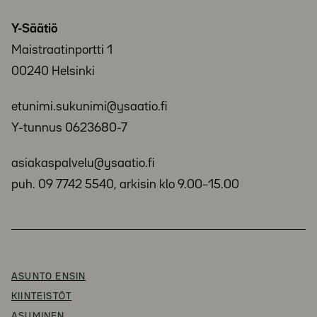
Säätiö
Y-Säätiö
Maistraatinportti 1
00240 Helsinki
etunimi.sukunimi@ysaatio.fi
Y-tunnus 0623680-7
asiakaspalvelu@ysaatio.fi
puh. 09 7742 5540, arkisin klo 9.00–15.00
ASUNTO ENSIN
KIINTEISTÖT
ASUMINEN