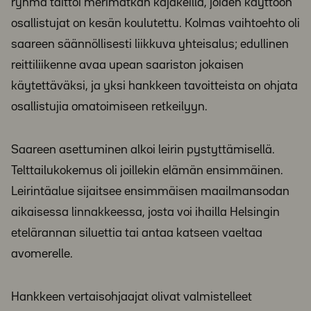
ryhmä taittoi merimatkan kajakeilla, joiden käyttöön
osallistujat on kesän koulutettu. Kolmas vaihtoehto oli
saareen säännöllisesti liikkuva yhteisalus; edullinen
reittiliikenne avaa upean saariston jokaisen
käytettäväksi, ja yksi hankkeen tavoitteista on ohjata
osallistujia omatoimiseen retkeilyyn.
Saareen asettuminen alkoi leirin pystyttämisellä.
Telttailukokemus oli joillekin elämän ensimmäinen.
Leirintäalue sijaitsee ensimmäisen maailmansodan
aikaisessa linnakkeessa, josta voi ihailla Helsingin
etelärannan siluettia tai antaa katseen vaeltaa
avomerelle.
Hankkeen vertaisohjaajat olivat valmistelleet