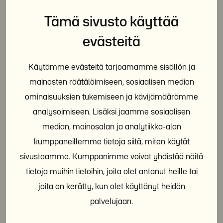
Tämä sivusto käyttää
evästeitä
Juho Peltonen
Käytämme evästeitä tarjoamamme sisällön ja
mainosten räätälöimiseen, sosiaalisen median
Projektipäällikkö
ominaisuuksien tukemiseen ja kävijämäärämme
Jiippi-hanke
analysoimiseen. Lisäksi jaamme sosiaalisen
Valo-Valmennusyhdistys ry
median, mainosalan ja analytiikka-alan
juho.peltonen@valo-valmennus.fi
kumppaneillemme tietoja siitä, miten käytät
+358451273131
sivustoamme. Kumppanimme voivat yhdistää näitä
tietoja muihin tietoihin, joita olet antanut heille tai
joita on kerätty, kun olet käyttänyt heidän
palvelujaan.
Viimeisimmät uutiset