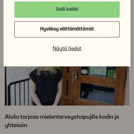
KAIKKI UUTISET
Salli kaikki
Hyväksy välttämättömät
Näytä tiedot
Alvila tarjoaa mielenterveystoipujille kodin ja
yhteisön