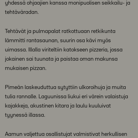
yhdessä ohjaajien kanssa monipuolisen seikkailu- ja
tehtäväradan.
Tehtävät ja pulmapalat ratkottuaan retkikunta
lämmitti rantasaunan, suurin osa kävi myös
uimassa. Illalla viriteltiin katokseen pizzeria, jossa
jokainen sai tuunata ja paistaa oman makunsa
mukaisen pizzan.
Pimeän laskeuduttua sytyttiin ulkoroihuja ja muita
tulia rannalle. Laguunissa liukui eri värein valaistuja
kajakkeja, akustinen kitara ja laulu kuuluivat
tyynessä illassa.
Aamun valjettua osallistujat valmistivat herkullisen