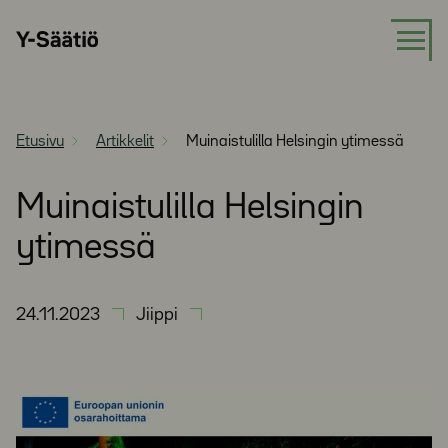
Siirry
Y-
suoraan
Säätiö
sisältöön
Etusivu
Artikkelit
Muinaistulilla Helsingin ytimessä
Muinaistulilla Helsingin
ytimessä
24.11.2023
Jiippi