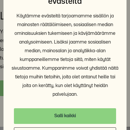
evästeitä
Lausunnot ja vaikuttaminen
Käytämme evästeitä tarjoamamme sisällön ja
mainosten räätälöimiseen, sosiaalisen median
Y-Säätiö jakaa tietoa ja asiantuntemustaan päättäjille
ominaisuuksien tukemiseen ja kävijämäärämme
esimerkiksi lausuntojen avulla. Tänne sivulle on koottu
analysoimiseen. Lisäksi jaamme sosiaalisen
lausuntoja ja muita yhteiskunnallista vaikuttamistyötä
median, mainosalan ja analytiikka-alan
tukevia materiaaleja. Y-Säätiö on poliittisesti
kumppaneillemme tietoja siitä, miten käytät
sitoutumaton ja voittoa tavoittelematon toimija.
sivustoamme. Kumppanimme voivat yhdistää näitä
tietoja muihin tietoihin, joita olet antanut heille tai
joita on kerätty, kun olet käyttänyt heidän
Y-Säätiön lausunnot ja vaikuttaminen
palvelujaan.
Salli kaikki