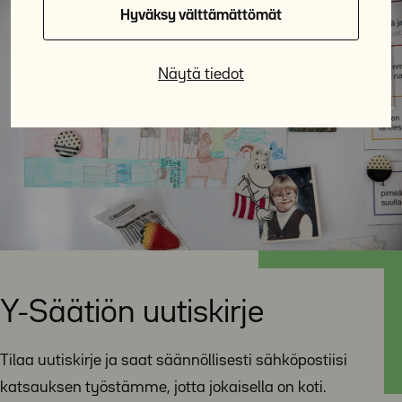
Hyväksy välttämättömät
Näytä tiedot
Y-Säätiön uutiskirje
Tilaa uutiskirje ja saat säännöllisesti sähköpostiisi
katsauksen työstämme, jotta jokaisella on koti.