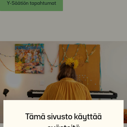
Y-Säätiön tapahtumat
Tämä sivusto käyttää