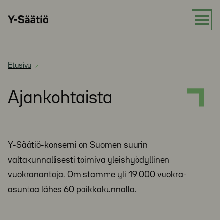
Siirry
Y-
suoraan
Säätiö
sisältöön
Etusivu
Ajankohtaista
Y-Säätiö-konserni on Suomen suurin
valtakunnallisesti toimiva yleishyödyllinen
vuokranantaja. Omistamme yli 19 000 vuokra-
asuntoa lähes 60 paikkakunnalla.