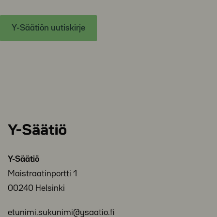
Y-Säätiön uutiskirje
Y-
Säätiö
Y-Säätiö
Maistraatinportti 1
00240 Helsinki
etunimi.sukunimi@ysaatio.fi