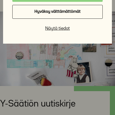
Hyväksy välttämättömät
Näytä tiedot
Y-Säätiön uutiskirje