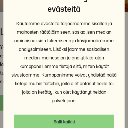
evästeitä
Käytämme evästeitä tarjoamamme sisällön ja
Lausunnot ja vaikuttaminen
mainosten räätälöimiseen, sosiaalisen median
ominaisuuksien tukemiseen ja kävijämäärämme
Y-Säätiö jakaa tietoa ja asiantuntemustaan päättäjille
analysoimiseen. Lisäksi jaamme sosiaalisen
esimerkiksi lausuntojen avulla. Tänne sivulle on koottu
median, mainosalan ja analytiikka-alan
lausuntoja ja muita yhteiskunnallista vaikuttamistyötä
kumppaneillemme tietoja siitä, miten käytät
tukevia materiaaleja. Y-Säätiö on poliittisesti
sivustoamme. Kumppanimme voivat yhdistää näitä
sitoutumaton ja voittoa tavoittelematon toimija.
tietoja muihin tietoihin, joita olet antanut heille tai
joita on kerätty, kun olet käyttänyt heidän
palvelujaan.
Y-Säätiön lausunnot ja vaikuttaminen
Salli kaikki