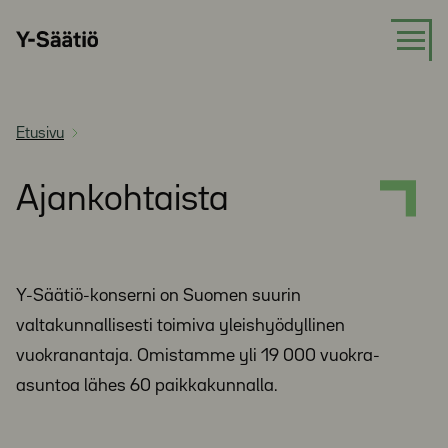
Siirry
Y-
suoraan
Säätiö
sisältöön
Etusivu
Ajankohtaista
Y-Säätiö-konserni on Suomen suurin
valtakunnallisesti toimiva yleishyödyllinen
vuokranantaja. Omistamme yli 19 000 vuokra-
asuntoa lähes 60 paikkakunnalla.