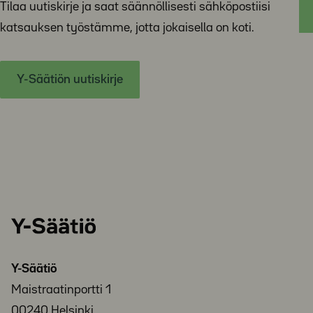
Tilaa uutiskirje ja saat säännöllisesti sähköpostiisi
katsauksen työstämme, jotta jokaisella on koti.
Y-Säätiön uutiskirje
Y-
Säätiö
Y-Säätiö
Maistraatinportti 1
00240 Helsinki