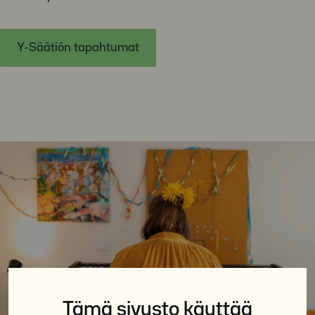
Y-Säätiön tapahtumat
Tämä sivusto käyttää