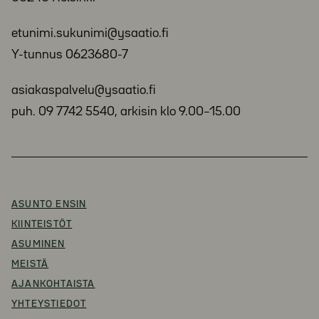
etunimi.sukunimi@ysaatio.fi
Y-tunnus 0623680-7
asiakaspalvelu@ysaatio.fi
puh. 09 7742 5540, arkisin klo 9.00–15.00
ASUNTO ENSIN
KIINTEISTÖT
ASUMINEN
MEISTÄ
AJANKOHTAISTA
YHTEYSTIEDOT