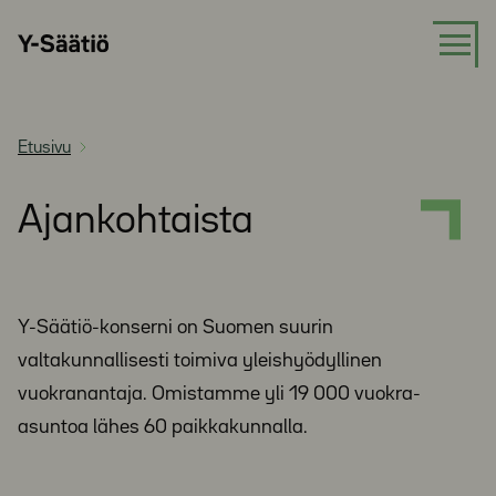
Siirry
Y-
suoraan
Säätiö
sisältöön
Etusivu
Ajankohtaista
Y-Säätiö-konserni on Suomen suurin
valtakunnallisesti toimiva yleishyödyllinen
vuokranantaja. Omistamme yli 19 000 vuokra-
asuntoa lähes 60 paikkakunnalla.