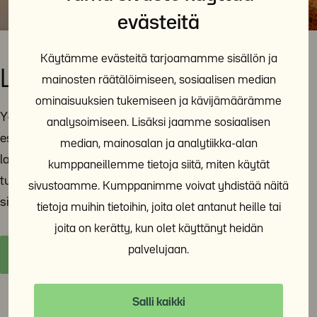
evästeitä
Käytämme evästeitä tarjoamamme sisällön ja
Lausunnot ja vaikuttaminen
mainosten räätälöimiseen, sosiaalisen median
ominaisuuksien tukemiseen ja kävijämäärämme
Y-Säätiö jakaa tietoa ja asiantuntemustaan päättäjille
analysoimiseen. Lisäksi jaamme sosiaalisen
esimerkiksi lausuntojen avulla. Tänne sivulle on koottu
median, mainosalan ja analytiikka-alan
lausuntoja ja muita yhteiskunnallista vaikuttamistyötä
kumppaneillemme tietoja siitä, miten käytät
tukevia materiaaleja. Y-Säätiö on poliittisesti
sivustoamme. Kumppanimme voivat yhdistää näitä
sitoutumaton ja voittoa tavoittelematon toimija.
tietoja muihin tietoihin, joita olet antanut heille tai
joita on kerätty, kun olet käyttänyt heidän
palvelujaan.
Y-Säätiön lausunnot ja vaikuttaminen
Salli kaikki