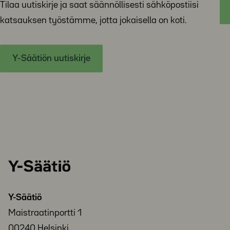
Tilaa uutiskirje ja saat säännöllisesti sähköpostiisi
katsauksen työstämme, jotta jokaisella on koti.
Y-Säätiön uutiskirje
Y-
Säätiö
Y-Säätiö
Maistraatinportti 1
00240 Helsinki