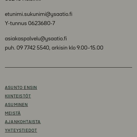
etunimi.sukunimi@ysaatio.fi
Y-tunnus 0623680-7
asiakaspalvelu@ysaatio.fi
puh. 09 7742 5540, arkisin klo 9.00–15.00
ASUNTO ENSIN
KIINTEISTÖT
ASUMINEN
MEISTÄ
AJANKOHTAISTA
YHTEYSTIEDOT