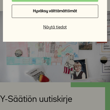
Hyväksy välttämättömät
Näytä tiedot
Y-Säätiön uutiskirje