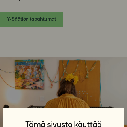
Y-Säätiön tapahtumat
Tämä sivusto käyttää